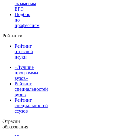
экзаменам
ЕГЭ
Подбор
по
профессиям
Рейтинги
Рейтинг
отраслей
науки
«Лучшие
программы
вузов»
Рейтинг
специальностей
вузов
Рейтинг
специальностей
ссузов
Отрасли
образования