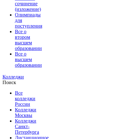
сочинение
(изложение)
Олимпиады
для
поступления
Все о
втором
высшем
образовании
Все о
высшем
образовании
Колледжи
Поиск
Все
колледжи
России
Колледжи
Москвы
Колледжи
Санкт-
Петербурга
Дистанционное