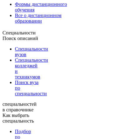
Формы дистанционного
обучения
Все о дистанционном
образовании
Специальности
Поиск описаний
Специальности
вузов
Специальности
колледжей
и
техникумов
Поиск вуза
по
специальности
специальностей
в справочнике
Как выбрать
специальность
Подбор
по