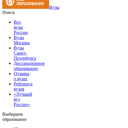
Вузы
Поиск
Все
вузы
России
Вузы
Москвы
Вузы
Санкт-
Петербурга
Дистанционное
образование
Отзывы
о вузах
Рейтинги
вузов
«Лучший
вуз
России»
Выбираем
образование