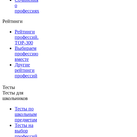
о
профессиях
Рейтинги
Рейтинги
профессий.
TOP-300
Выбираем
профессию
вместе
Другие
рейтинги
профессий
Тесты
Тесты для
школьников
Тесты по
школьным
предметам
Тесты на
выбор
профессий