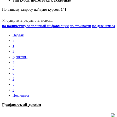
Тип курса:
подготовка к экзаменам
По вашему запросу найдено курсов:
141
Упорядочить результаты поиска:
по количеству заполненой информации
по стоимости
по дате начала
Первая
«
1
2
3
(current)
4
5
6
7
8
»
Последняя
Графический дизайн