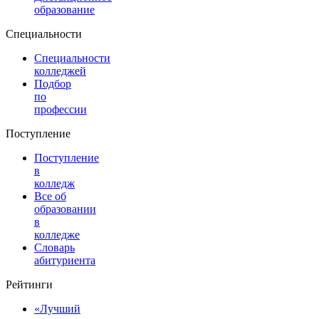
образование
Специальности
Специальности
колледжей
Подбор
по
профессии
Поступление
Поступление
в
колледж
Все об
образовании
в
колледже
Словарь
абитуриента
Рейтинги
«Лучший