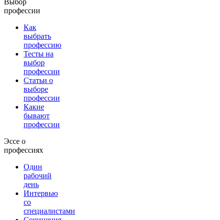
Выбор
профессии
Как
выбрать
профессию
Тесты на
выбор
профессии
Статьи о
выборе
профессии
Какие
бывают
профессии
Эссе о
профессиях
Один
рабочий
день
Интервью
со
специалистами
Сочинения