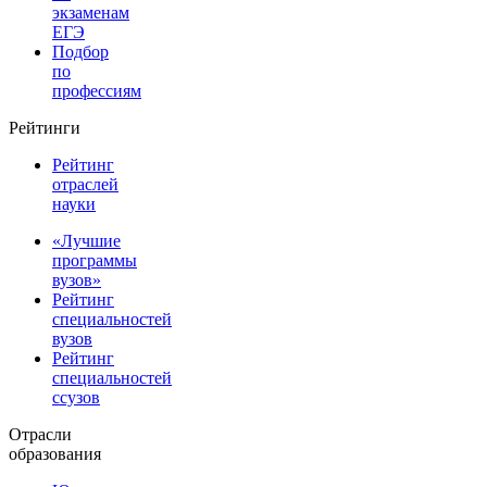
экзаменам
ЕГЭ
Подбор
по
профессиям
Рейтинги
Рейтинг
отраслей
науки
«Лучшие
программы
вузов»
Рейтинг
специальностей
вузов
Рейтинг
специальностей
ссузов
Отрасли
образования