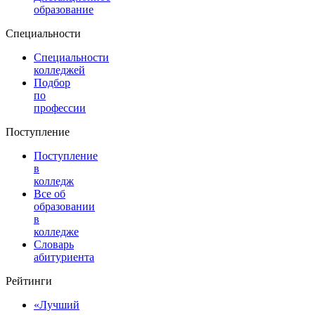
образование
Специальности
Специальности
колледжей
Подбор
по
профессии
Поступление
Поступление
в
колледж
Все об
образовании
в
колледже
Словарь
абитуриента
Рейтинги
«Лучший