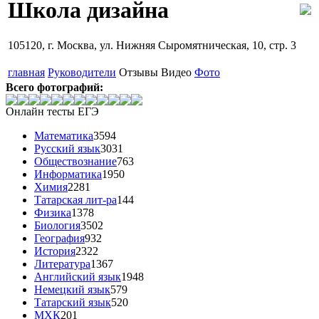
Школа дизайна
105120, г. Москва, ул. Нижняя Сыромятническая, 10, стр. 3
главная
Руководители
Отзывы
Видео
Фото
Всего фотографий:
Онлайн тесты ЕГЭ
Математика
3594
Русский язык
3031
Обществознание
763
Информатика
1950
Химия
2281
Татарская лит-ра
144
Физика
1378
Биология
3502
География
932
История
2322
Литература
1367
Английский язык
1948
Немецкий язык
579
Татарский язык
520
МХК
201