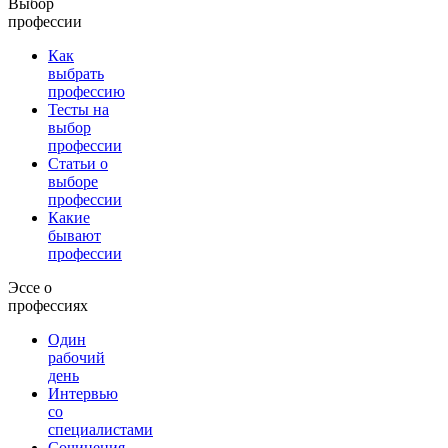
Выбор
профессии
Как
выбрать
профессию
Тесты на
выбор
профессии
Статьи о
выборе
профессии
Какие
бывают
профессии
Эссе о
профессиях
Один
рабочий
день
Интервью
со
специалистами
Сочинения