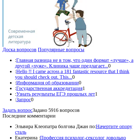
Доска вопросов
Популярные вопросы
:
Главная разница не в том, что один формат «лучше», а
другой «хуже». Клиника чаще предлагает...
0
:
Hello !! I came across a 181 fantastic resource that I think
you should check out. This...
0
:
Информация об образовании
0
:
Государственная аккредитация
1
:
Узнать результаты ЕГЭ прошлых лет
1
:
Запрос
0
Задать вопрос
Задано 5916 вопросов
Последние комментарии
Эльвира Клеопатра болгова Джан по:
Начертите опору
сталь
Екатерина :
Профессия психолог-сексолог довольно