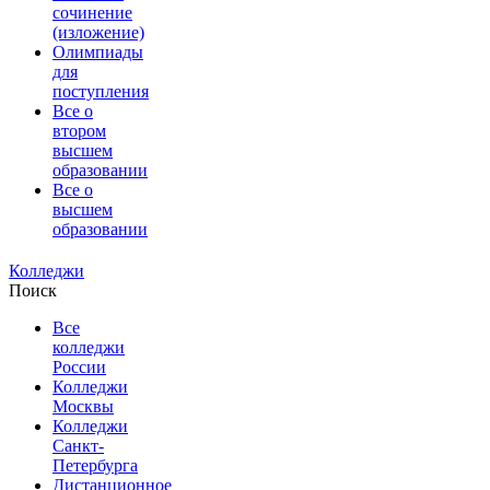
сочинение
(изложение)
Олимпиады
для
поступления
Все о
втором
высшем
образовании
Все о
высшем
образовании
Колледжи
Поиск
Все
колледжи
России
Колледжи
Москвы
Колледжи
Санкт-
Петербурга
Дистанционное