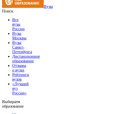
Вузы
Поиск
Все
вузы
России
Вузы
Москвы
Вузы
Санкт-
Петербурга
Дистанционное
образование
Отзывы
о вузах
Рейтинги
вузов
«Лучший
вуз
России»
Выбираем
образование