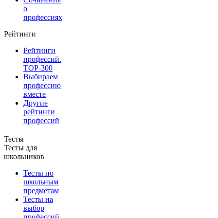
о
профессиях
Рейтинги
Рейтинги
профессий.
TOP-300
Выбираем
профессию
вместе
Другие
рейтинги
профессий
Тесты
Тесты для
школьников
Тесты по
школьным
предметам
Тесты на
выбор
профессий