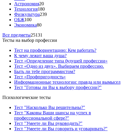
Астрономия
20
Технология
180
Физкультура
239
ОБЖ
100
Экономика
80
Все предметы
25131
Тесты на выбор профессии
Тест на профориентацию: Кем работать?
К чему лежит ваша душа?
Тест «Определение типа будущей профессии»
Тест «Одно из двух». Выбираем профессию.
Быть ли тебе программистом?
Тест «Профпригодность»
Информационные технологии: правда или вымысел
Тест "Готовы ли Вы к выбору профессии?"
Психологические тесты
Тест "Насколько Вы решительны?"
Тест "Каковы Ваши шансы на успех в
профессиональной сфере?"
Тест "Умеете ли Вы руководить?"
Тест "Умеете ли Вы говорить и уговаривать?"