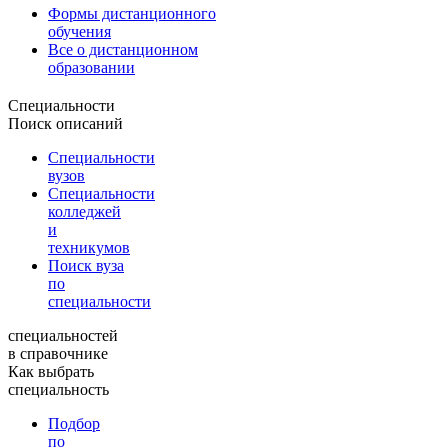
Формы дистанционного
обучения
Все о дистанционном
образовании
Специальности
Поиск описаний
Специальности
вузов
Специальности
колледжей
и
техникумов
Поиск вуза
по
специальности
специальностей
в справочнике
Как выбрать
специальность
Подбор
по