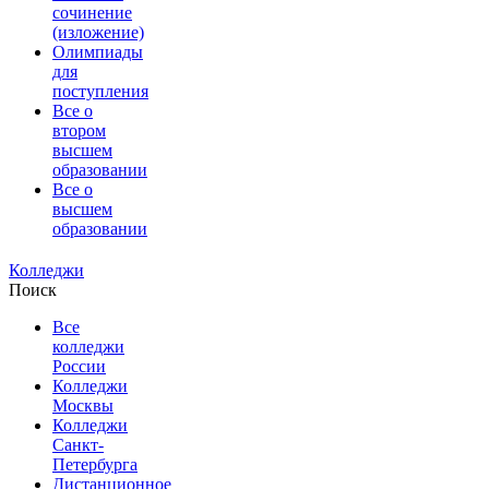
сочинение
(изложение)
Олимпиады
для
поступления
Все о
втором
высшем
образовании
Все о
высшем
образовании
Колледжи
Поиск
Все
колледжи
России
Колледжи
Москвы
Колледжи
Санкт-
Петербурга
Дистанционное