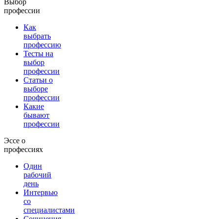
Выбор
профессии
Как
выбрать
профессию
Тесты на
выбор
профессии
Статьи о
выборе
профессии
Какие
бывают
профессии
Эссе о
профессиях
Один
рабочий
день
Интервью
со
специалистами
Сочинения