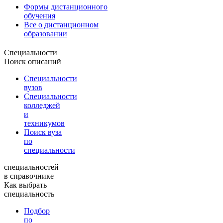
Формы дистанционного
обучения
Все о дистанционном
образовании
Специальности
Поиск описаний
Специальности
вузов
Специальности
колледжей
и
техникумов
Поиск вуза
по
специальности
специальностей
в справочнике
Как выбрать
специальность
Подбор
по