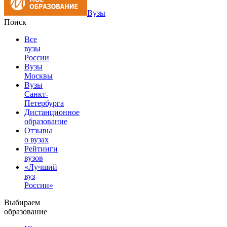
Вузы
Поиск
Все
вузы
России
Вузы
Москвы
Вузы
Санкт-
Петербурга
Дистанционное
образование
Отзывы
о вузах
Рейтинги
вузов
«Лучший
вуз
России»
Выбираем
образование