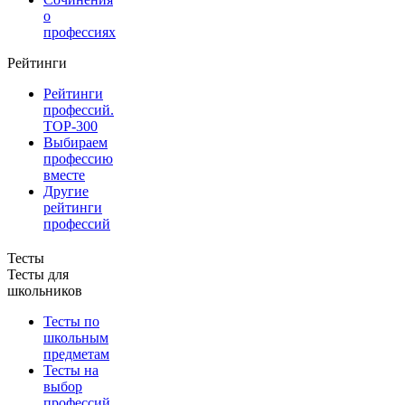
о
профессиях
Рейтинги
Рейтинги
профессий.
TOP-300
Выбираем
профессию
вместе
Другие
рейтинги
профессий
Тесты
Тесты для
школьников
Тесты по
школьным
предметам
Тесты на
выбор
профессий