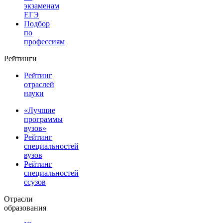
экзаменам
ЕГЭ
Подбор
по
профессиям
Рейтинги
Рейтинг
отраслей
науки
«Лучшие
программы
вузов»
Рейтинг
специальностей
вузов
Рейтинг
специальностей
ссузов
Отрасли
образования