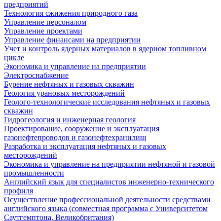
предприятий
Технология сжижения природного газа
Управление персоналом
Управление проектами
Управление финансами на предприятии
Учет и контроль ядерных материалов в ядерном топливном
цикле
Экономика и управление на предприятии
Электроснабжение
Бурение нефтяных и газовых скважин
Геология урановых месторождений
Геолого-технологические исследования нефтяных и газовых
скважин
Гидрогеология и инженерная геология
Проектирование, сооружение и эксплуатация
газонефтепроводов и газонефтехранилищ
Разработка и эксплуатация нефтяных и газовых
месторождений
Экономика и управление на предприятии нефтяной и газовой
промышленности
Английский язык для специалистов инженерно-технического
профиля
Осуществление профессиональной деятельности средствами
английского языка (совместная программа с Университетом
Саутгемптона, Великобритания)