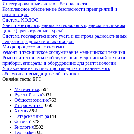
Интегрированные системы безопасности
Комплексное обеспечение безопасности предприятий и
организаций
Система KOДOC
Учет и контроль ядерных материалов в ядерном топливном
цикле (краткосрочные курсы)
Система государственного учета и контроля радиоактивных
веществ и радиоактивных отходов
Микропроцессорные системы
Ремонт и техническое обслуживание медицинской техники
Ремонт и техническое обслуживание медицинской техники:
приборы, аппараты и оборудование для рентгенологии
Управление качеством производства и технического
обслуживания медицинской техники
Онлайн тесты ЕГЭ
Математика
3594
Русский язык
3031
Обществознание
763
Информатика
1950
Химия
2281
Татарская лит-ра
144
Физика
1378
Биология
3502
География
932