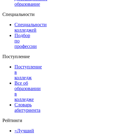
образование
Специальности
Специальности
колледжей
Подбор
по
профессии
Поступление
Поступление
в
колледж
Все об
образовании
в
колледже
Словарь
абитуриента
Рейтинги
«Лучший