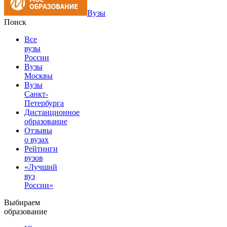
Вузы
Поиск
Все
вузы
России
Вузы
Москвы
Вузы
Санкт-
Петербурга
Дистанционное
образование
Отзывы
о вузах
Рейтинги
вузов
«Лучший
вуз
России»
Выбираем
образование