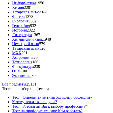
Информатика
1950
Химия
2281
Татарская лит-ра
144
Физика
1378
Биология
3502
География
932
История
2322
Литература
1367
Английский язык
1948
Немецкий язык
579
Татарский язык
520
МХК
201
Астрономия
20
Технология
180
Физкультура
239
ОБЖ
100
Экономика
80
Все предметы
25131
Тесты на выбор профессии
Тест «Определение типа будущей профессии»
К чему лежит ваша душа?
Тест "Готовы ли Вы к выбору профессии?"
Тест на профориентацию: Кем работать?