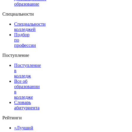
образование
Специальности
Специальности
колледжей
Подбор
по
профессии
Поступление
Поступление
в
колледж
Все об
образовании
в
колледже
Словарь
абитуриента
Рейтинги
«Лучший