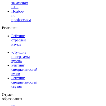
экзаменам
ЕГЭ
Подбор
по
профессиям
Рейтинги
Рейтинг
отраслей
науки
«Лучшие
программы
вузов»
Рейтинг
специальностей
вузов
Рейтинг
специальностей
ссузов
Отрасли
образования