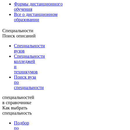
Формы дистанционного
обучения
Все о дистанционном
образовании
Специальности
Поиск описаний
Специальности
вузов
Специальности
колледжей
и
техникумов
Поиск вуза
по
специальности
специальностей
в справочнике
Как выбрать
специальность
Подбор
по