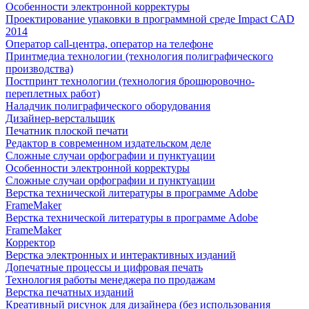
Особенности электронной корректуры
Проектирование упаковки в программной среде Impact CAD
2014
Оператор call-центра, оператор на телефоне
Принтмедиа технологии (технология полиграфического
производства)
Постпринт технологии (технология брошюровочно-
переплетных работ)
Наладчик полиграфического оборудования
Дизайнер-верстальщик
Печатник плоской печати
Редактор в современном издательском деле
Сложные случаи орфографии и пунктуации
Особенности электронной корректуры
Сложные случаи орфографии и пунктуации
Верстка технической литературы в программе Adobe
FrameMaker
Верстка технической литературы в программе Adobe
FrameMaker
Корректор
Верстка электронных и интерактивных изданий
Допечатные процессы и цифровая печать
Технология работы менеджера по продажам
Верстка печатных изданий
Креативный рисунок для дизайнера (без использования