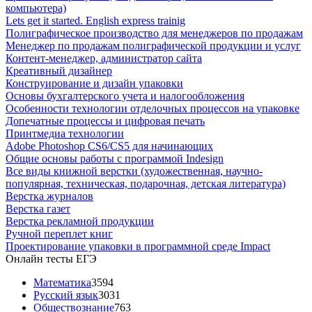
компьютера)
Lets get it started. English express trainig
Полиграфическое производство для менеджеров по продажам
Менеджер по продажам полиграфической продукции и услуг
Контент-менеджер, администратор сайта
Креативный дизайнер
Конструирование и дизайн упаковки
Основы бухгалтерского учета и налогообложения
Особенности технологии отделочных процессов на упаковке
Допечатные процессы и цифровая печать
Принтмедиа технологии
Adobe Photoshop CS6/CS5 для начинающих
Общие основы работы с программой Indesign
Все виды книжной верстки (художественная, научно-
популярная, техническая, подарочная, детская литература)
Верстка журналов
Верстка газет
Верстка рекламной продукции
Ручной переплет книг
Проектирование упаковки в программной среде Impact
Онлайн тесты ЕГЭ
Математика
3594
Русский язык
3031
Обществознание
763