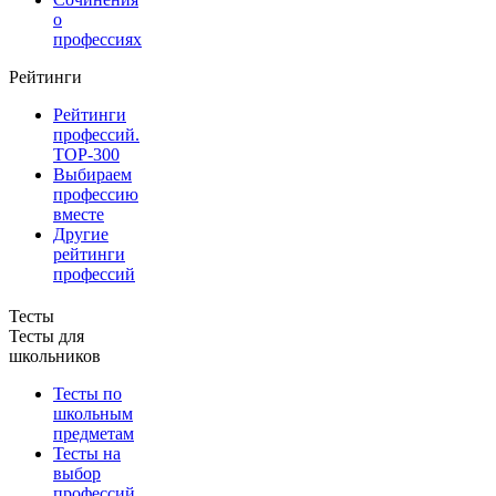
о
профессиях
Рейтинги
Рейтинги
профессий.
TOP-300
Выбираем
профессию
вместе
Другие
рейтинги
профессий
Тесты
Тесты для
школьников
Тесты по
школьным
предметам
Тесты на
выбор
профессий