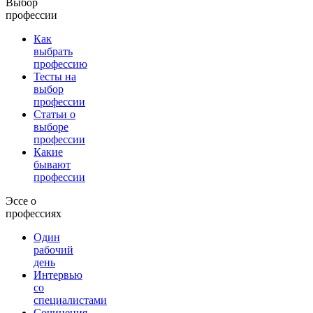
Выбор
профессии
Как
выбрать
профессию
Тесты на
выбор
профессии
Статьи о
выборе
профессии
Какие
бывают
профессии
Эссе о
профессиях
Один
рабочий
день
Интервью
со
специалистами
Сочинения