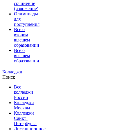
сочинение
(изложение)
Олимпиады
для
поступления
Все о
втором
высшем
образовании
Все о
высшем
образовании
Колледжи
Поиск
Все
колледжи
России
Колледжи
Москвы
Колледжи
Санкт-
Петербурга
Дистанционное