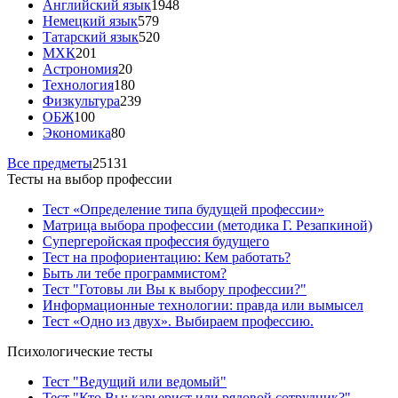
Английский язык
1948
Немецкий язык
579
Татарский язык
520
МХК
201
Астрономия
20
Технология
180
Физкультура
239
ОБЖ
100
Экономика
80
Все предметы
25131
Тесты на выбор профессии
Тест «Определение типа будущей профессии»
Матрица выбора профессии (методика Г. Резапкиной)
Супергеройская профессия будущего
Тест на профориентацию: Кем работать?
Быть ли тебе программистом?
Тест "Готовы ли Вы к выбору профессии?"
Информационные технологии: правда или вымысел
Тест «Одно из двух». Выбираем профессию.
Психологические тесты
Тест "Ведущий или ведомый"
Тест "Кто Вы: карьерист или рядовой сотрудник?"