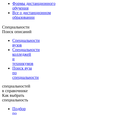
Формы дистанционного
обучения
Все о дистанционном
образовании
Специальности
Поиск описаний
Специальности
вузов
Специальности
колледжей
и
техникумов
Поиск вуза
по
специальности
специальностей
в справочнике
Как выбрать
специальность
Подбор
по