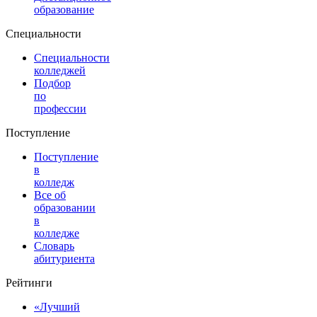
образование
Специальности
Специальности
колледжей
Подбор
по
профессии
Поступление
Поступление
в
колледж
Все об
образовании
в
колледже
Словарь
абитуриента
Рейтинги
«Лучший