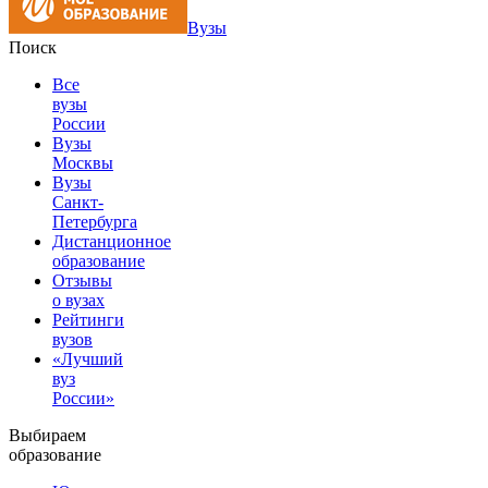
Вузы
Поиск
Все
вузы
России
Вузы
Москвы
Вузы
Санкт-
Петербурга
Дистанционное
образование
Отзывы
о вузах
Рейтинги
вузов
«Лучший
вуз
России»
Выбираем
образование