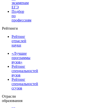
экзаменам
ЕГЭ
Подбор
по
профессиям
Рейтинги
Рейтинг
отраслей
науки
«Лучшие
программы
вузов»
Рейтинг
специальностей
вузов
Рейтинг
специальностей
ссузов
Отрасли
образования