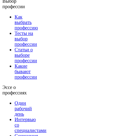
Выбор
профессии
Как
выбрать
профессию
Тесты на
выбор
профессии
Статьи о
выборе
профессии
Какие
бывают
профессии
Эссе о
профессиях
Один
рабочий
день
Интервью
со
специалистами
Сочинения