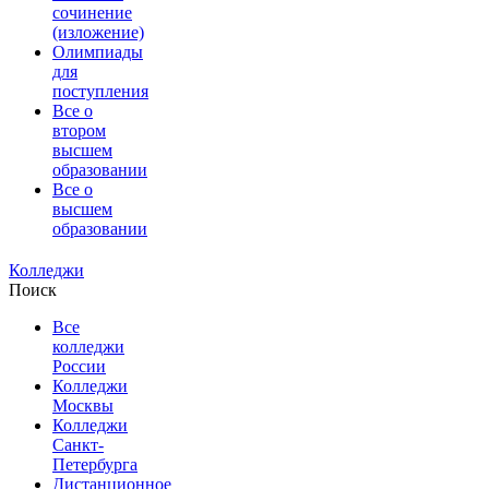
сочинение
(изложение)
Олимпиады
для
поступления
Все о
втором
высшем
образовании
Все о
высшем
образовании
Колледжи
Поиск
Все
колледжи
России
Колледжи
Москвы
Колледжи
Санкт-
Петербурга
Дистанционное