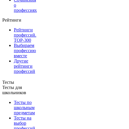
о
профессиях
Рейтинги
Рейтинги
профессий.
TOP-300
Выбираем
профессию
вместе
Другие
рейтинги
профессий
Тесты
Тесты для
школьников
Тесты по
школьным
предметам
Тесты на
выбор
профессий