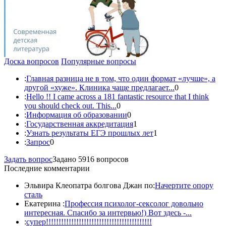
Доска вопросов
Популярные вопросы
:
Главная разница не в том, что один формат «лучше», а
другой «хуже». Клиника чаще предлагает...
0
:
Hello !! I came across a 181 fantastic resource that I think
you should check out. This...
0
:
Информация об образовании
0
:
Государственная аккредитация
1
:
Узнать результаты ЕГЭ прошлых лет
1
:
Запрос
0
Задать вопрос
Задано 5916 вопросов
Последние комментарии
Эльвира Клеопатра болгова Джан по:
Начертите опору
сталь
Екатерина :
Профессия психолог-сексолог довольно
интересная. Спасибо за интервью!) Вот здесь -...
:
супер!!!!!!!!!!!!!!!!!!!!!!!!!!!!!!!!!!!!!!!!!!