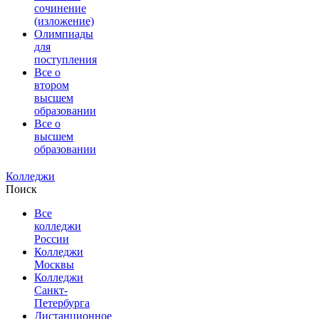
сочинение
(изложение)
Олимпиады
для
поступления
Все о
втором
высшем
образовании
Все о
высшем
образовании
Колледжи
Поиск
Все
колледжи
России
Колледжи
Москвы
Колледжи
Санкт-
Петербурга
Дистанционное