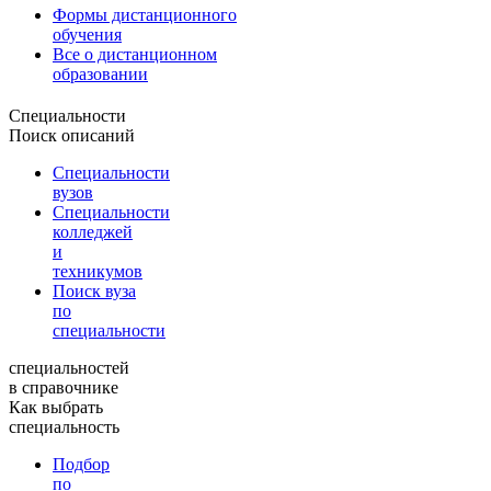
Формы дистанционного
обучения
Все о дистанционном
образовании
Специальности
Поиск описаний
Специальности
вузов
Специальности
колледжей
и
техникумов
Поиск вуза
по
специальности
специальностей
в справочнике
Как выбрать
специальность
Подбор
по