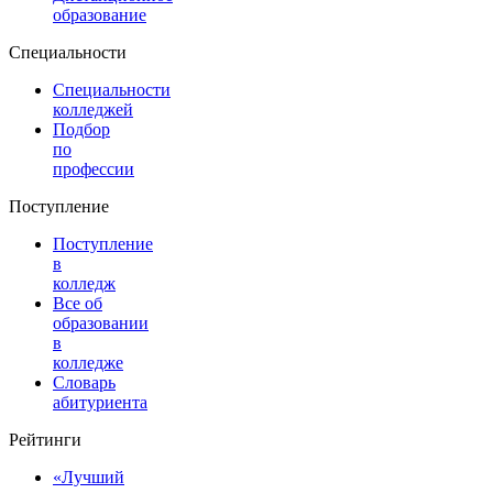
образование
Специальности
Специальности
колледжей
Подбор
по
профессии
Поступление
Поступление
в
колледж
Все об
образовании
в
колледже
Словарь
абитуриента
Рейтинги
«Лучший