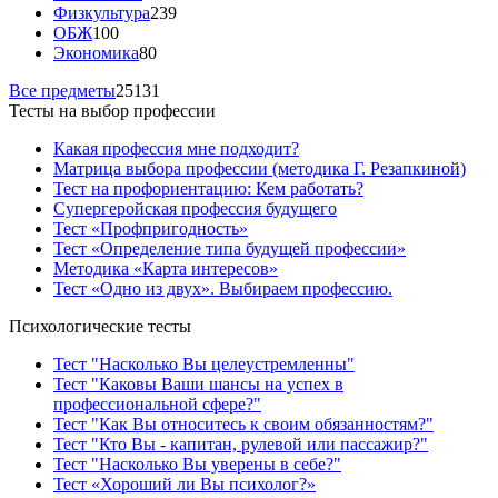
Физкультура
239
ОБЖ
100
Экономика
80
Все предметы
25131
Тесты на выбор профессии
Какая профессия мне подходит?
Матрица выбора профессии (методика Г. Резапкиной)
Тест на профориентацию: Кем работать?
Супергеройская профессия будущего
Тест «Профпригодность»
Тест «Определение типа будущей профессии»
Методика «Карта интересов»
Тест «Одно из двух». Выбираем профессию.
Психологические тесты
Тест "Насколько Вы целеустремленны"
Тест "Каковы Ваши шансы на успех в
профессиональной сфере?"
Тест "Как Вы относитесь к своим обязанностям?"
Тест "Кто Вы - капитан, рулевой или пассажир?"
Тест "Насколько Вы уверены в себе?"
Тест «Хороший ли Вы психолог?»