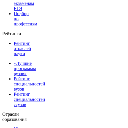
экзаменам
ЕГЭ
Подбор
по
профессиям
Рейтинги
Рейтинг
отраслей
науки
«Лучшие
программы
вузов»
Рейтинг
специальностей
вузов
Рейтинг
специальностей
ссузов
Отрасли
образования