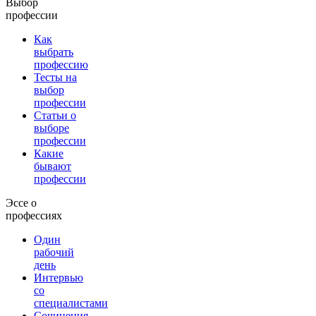
Выбор
профессии
Как
выбрать
профессию
Тесты на
выбор
профессии
Статьи о
выборе
профессии
Какие
бывают
профессии
Эссе о
профессиях
Один
рабочий
день
Интервью
со
специалистами
Сочинения