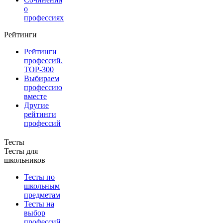
о
профессиях
Рейтинги
Рейтинги
профессий.
TOP-300
Выбираем
профессию
вместе
Другие
рейтинги
профессий
Тесты
Тесты для
школьников
Тесты по
школьным
предметам
Тесты на
выбор
профессий