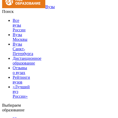
Вузы
Поиск
Все
вузы
России
Вузы
Москвы
Вузы
Санкт-
Петербурга
Дистанционное
образование
Отзывы
о вузах
Рейтинги
вузов
«Лучший
вуз
России»
Выбираем
образование