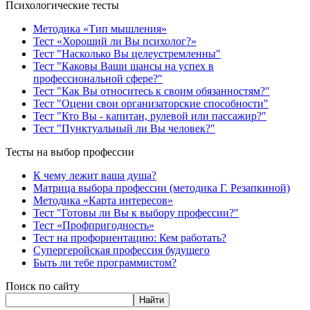
Психологические тесты
Методика «Тип мышления»
Тест «Хороший ли Вы психолог?»
Тест "Насколько Вы целеустремленны"
Тест "Каковы Ваши шансы на успех в
профессиональной сфере?"
Тест "Как Вы относитесь к своим обязанностям?"
Тест "Оцени свои организаторские способности"
Тест "Кто Вы - капитан, рулевой или пассажир?"
Тест "Пунктуальный ли Вы человек?"
Тесты на выбор профессии
К чему лежит ваша душа?
Матрица выбора профессии (методика Г. Резапкиной)
Методика «Карта интересов»
Тест "Готовы ли Вы к выбору профессии?"
Тест «Профпригодность»
Тест на профориентацию: Кем работать?
Супергеройская профессия будущего
Быть ли тебе программистом?
Поиск по сайту
Найти