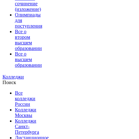
сочинение
(изложение)
Олимпиады
для
поступления
Все о
втором
высшем
образовании
Все о
высшем
образовании
Колледжи
Поиск
Все
колледжи
России
Колледжи
Москвы
Колледжи
Санкт-
Петербурга
Дистанционное