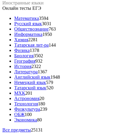
Иностранные языки
Онлайн тесты ЕГЭ
Математика
3594
Русский язык
3031
Обществознание
763
Информатика
1950
Химия
2281
Татарская лит-ра
144
Физика
1378
Биология
3502
География
932
История
2322
Литература
1367
Английский язык
1948
Немецкий язык
579
Татарский язык
520
МХК
201
Астрономия
20
Технология
180
Физкультура
239
ОБЖ
100
Экономика
80
Все предметы
25131