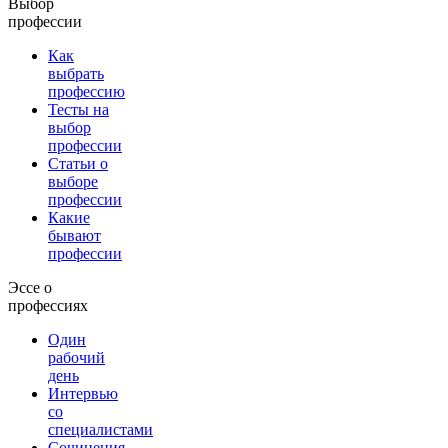
Выбор
профессии
Как
выбрать
профессию
Тесты на
выбор
профессии
Статьи о
выборе
профессии
Какие
бывают
профессии
Эссе о
профессиях
Один
рабочий
день
Интервью
со
специалистами
Сочинения