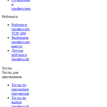
о
профессиях
Рейтинги
Рейтинги
профессий.
TOP-300
Выбираем
профессию
вместе
Другие
рейтинги
профессий
Тесты
Тесты для
школьников
Тесты по
школьным
предметам
Тесты на
выбор
профессий