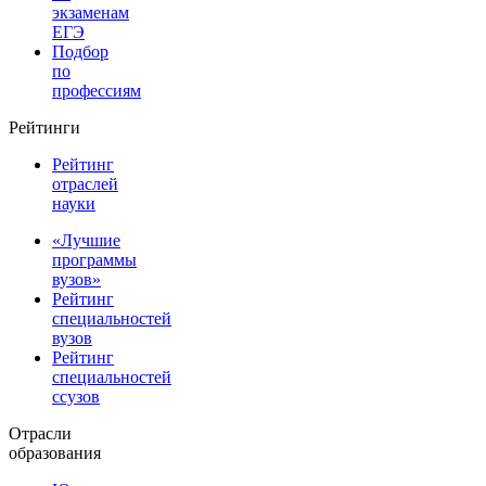
экзаменам
ЕГЭ
Подбор
по
профессиям
Рейтинги
Рейтинг
отраслей
науки
«Лучшие
программы
вузов»
Рейтинг
специальностей
вузов
Рейтинг
специальностей
ссузов
Отрасли
образования