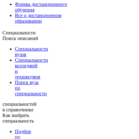
Формы дистанционного
обучения
Все о дистанционном
образовании
Специальности
Поиск описаний
Специальности
вузов
Специальности
колледжей
и
техникумов
Поиск вуза
по
специальности
специальностей
в справочнике
Как выбрать
специальность
Подбор
по