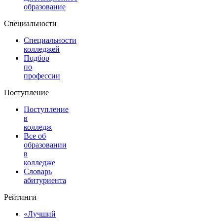
образование
Специальности
Специальности
колледжей
Подбор
по
профессии
Поступление
Поступление
в
колледж
Все об
образовании
в
колледже
Словарь
абитуриента
Рейтинги
«Лучший