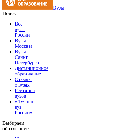
Вузы
Поиск
Все
вузы
России
Вузы
Москвы
Вузы
Санкт-
Петербурга
Дистанционное
образование
Отзывы
о вузах
Рейтинги
вузов
«Лучший
вуз
России»
Выбираем
образование