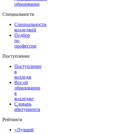
образование
Специальности
Специальности
колледжей
Подбор
по
профессии
Поступление
Поступление
в
колледж
Все об
образовании
в
колледже
Словарь
абитуриента
Рейтинги
«Лучший