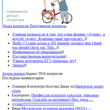
Доска вопросов
Популярные вопросы
:
Главная разница не в том, что один формат «лучше», а
другой «хуже». Клиника чаще предлагает...
0
:
Hello !! I came across a 181 fantastic resource that I think
you should check out. This...
0
:
Информация об образовании
0
:
Государственная аккредитация
1
:
Узнать результаты ЕГЭ прошлых лет
1
:
Запрос
0
Задать вопрос
Задано 5916 вопросов
Последние комментарии
Эльвира Клеопатра болгова Джан по:
Начертите опору
сталь
Екатерина :
Профессия психолог-сексолог довольно
интересная. Спасибо за интервью!) Вот здесь -...
:
супер!!!!!!!!!!!!!!!!!!!!!!!!!!!!!!!!!!!!!!!!!!
Иван:
Московская духовная академия (МДА) —