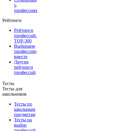
о
профессиях
Рейтинги
Рейтинги
профессий.
TOP-300
Выбираем
профессию
вместе
Другие
рейтинги
профессий
Тесты
Тесты для
школьников
Тесты по
школьным
предметам
Тесты на
выбор
профессий