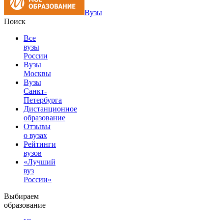
Вузы
Поиск
Все
вузы
России
Вузы
Москвы
Вузы
Санкт-
Петербурга
Дистанционное
образование
Отзывы
о вузах
Рейтинги
вузов
«Лучший
вуз
России»
Выбираем
образование