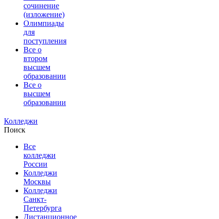
сочинение
(изложение)
Олимпиады
для
поступления
Все о
втором
высшем
образовании
Все о
высшем
образовании
Колледжи
Поиск
Все
колледжи
России
Колледжи
Москвы
Колледжи
Санкт-
Петербурга
Дистанционное