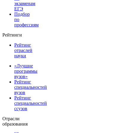
экзаменам
ЕГЭ
Подбор
по
профессиям
Рейтинги
Рейтинг
отраслей
науки
«Лучшие
программы
вузов»
Рейтинг
специальностей
вузов
Рейтинг
специальностей
ссузов
Отрасли
образования