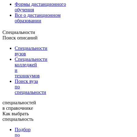
Формы дистанционного
обучения
Все о дистанционном
образовании
Специальности
Поиск описаний
Специальности
вузов
Специальности
колледжей
и
техникумов
Поиск вуза
по
специальности
специальностей
в справочнике
Как выбрать
специальность
Подбор
по