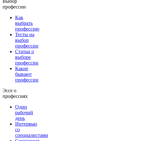
Выбор
профессии
Как
выбрать
профессию
Тесты на
выбор
профессии
Статьи о
выборе
профессии
Какие
бывают
профессии
Эссе о
профессиях
Один
рабочий
день
Интервью
со
специалистами
Сочинения