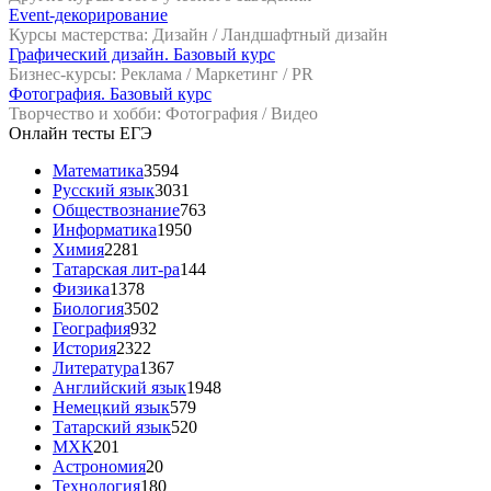
Event-декорирование
Курсы мастерства: Дизайн / Ландшафтный дизайн
Графический дизайн. Базовый курс
Бизнес-курсы: Реклама / Маркетинг / PR
Фотография. Базовый курс
Творчество и хобби: Фотография / Видео
Онлайн тесты ЕГЭ
Математика
3594
Русский язык
3031
Обществознание
763
Информатика
1950
Химия
2281
Татарская лит-ра
144
Физика
1378
Биология
3502
География
932
История
2322
Литература
1367
Английский язык
1948
Немецкий язык
579
Татарский язык
520
МХК
201
Астрономия
20
Технология
180