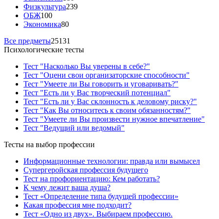
Физкультура
239
ОБЖ
100
Экономика
80
Все предметы
25131
Психологические тесты
Тест "Насколько Вы уверены в себе?"
Тест "Оцени свои организаторские способности"
Тест "Умеете ли Вы говорить и уговаривать?"
Тест "Есть ли у Вас творческий потенциал"
Тест "Есть ли у Вас склонность к деловому риску?"
Тест "Как Вы относитесь к своим обязанностям?"
Тест "Умеете ли Вы произвести нужное впечатление"
Тест "Ведущий или ведомый"
Тесты на выбор профессии
Информационные технологии: правда или вымысел
Супергеройская профессия будущего
Тест на профориентацию: Кем работать?
К чему лежит ваша душа?
Тест «Определение типа будущей профессии»
Какая профессия мне подходит?
Тест «Одно из двух». Выбираем профессию.