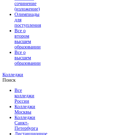
сочинение
(изложение)
Олимпиады
для
поступления
Все о
втором
высшем
образовании
Все о
высшем
образовании
Колледжи
Поиск
Все
колледжи
России
Колледжи
Москвы
Колледжи
Санкт-
Петербурга
Дистанционное