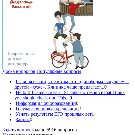
Доска вопросов
Популярные вопросы
:
Главная разница не в том, что один формат «лучше», а
другой «хуже». Клиника чаще предлагает...
0
:
Hello !! I came across a 181 fantastic resource that I think
you should check out. This...
0
:
Информация об образовании
0
:
Государственная аккредитация
1
:
Узнать результаты ЕГЭ прошлых лет
1
:
Запрос
0
Задать вопрос
Задано 5916 вопросов