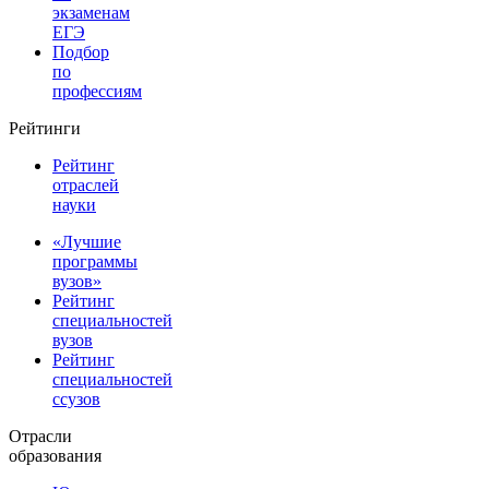
экзаменам
ЕГЭ
Подбор
по
профессиям
Рейтинги
Рейтинг
отраслей
науки
«Лучшие
программы
вузов»
Рейтинг
специальностей
вузов
Рейтинг
специальностей
ссузов
Отрасли
образования