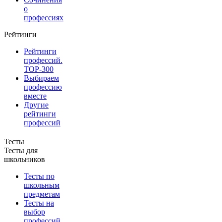
о
профессиях
Рейтинги
Рейтинги
профессий.
TOP-300
Выбираем
профессию
вместе
Другие
рейтинги
профессий
Тесты
Тесты для
школьников
Тесты по
школьным
предметам
Тесты на
выбор
профессий