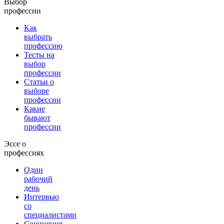
Выбор
профессии
Как
выбрать
профессию
Тесты на
выбор
профессии
Статьи о
выборе
профессии
Какие
бывают
профессии
Эссе о
профессиях
Один
рабочий
день
Интервью
со
специалистами
Сочинения