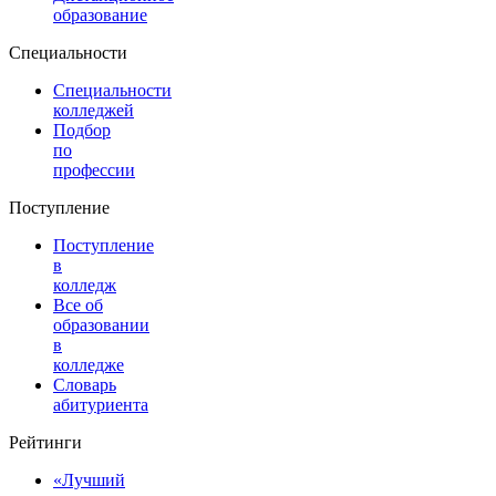
образование
Специальности
Специальности
колледжей
Подбор
по
профессии
Поступление
Поступление
в
колледж
Все об
образовании
в
колледже
Словарь
абитуриента
Рейтинги
«Лучший