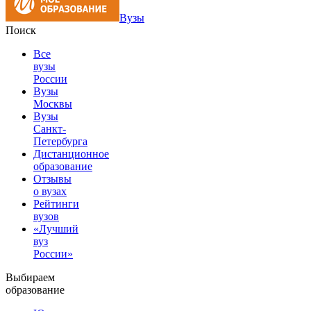
Вузы
Поиск
Все
вузы
России
Вузы
Москвы
Вузы
Санкт-
Петербурга
Дистанционное
образование
Отзывы
о вузах
Рейтинги
вузов
«Лучший
вуз
России»
Выбираем
образование