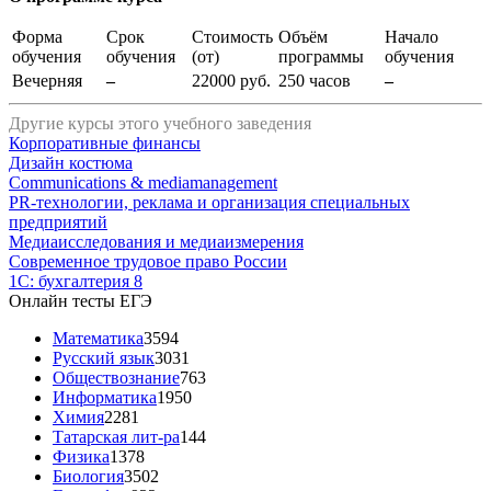
Форма
Срок
Стоимость
Объём
Начало
обучения
обучения
(от)
программы
обучения
Вечерняя
–
22000 руб.
250 часов
–
Другие курсы этого учебного заведения
Корпоративные финансы
Дизайн костюма
Communications & mediamanagement
PR-технологии, реклама и организация специальных
предприятий
Медиаисследования и медиаизмерения
Современное трудовое право России
1С: бухгалтерия 8
Онлайн тесты ЕГЭ
Математика
3594
Русский язык
3031
Обществознание
763
Информатика
1950
Химия
2281
Татарская лит-ра
144
Физика
1378
Биология
3502