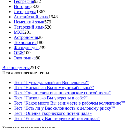
География
932
История
2322
Литература
1367
Английский язык
1948
Немецкий язык
579
Татарский язык
520
МХК
201
Астрономия
20
Технология
180
Физкультура
239
ОБЖ
100
Экономика
80
Все предметы
25131
Психологические тесты
Тест "Пунктуальный ли Вы человек?"
Тест "Насколько Вы коммуникабельны?"
Тест "Оцени свои организаторские способности"
Тест "Насколько Вы уверены в себе?"
Тест "Какое место Вы занимаете в рабочем коллективе?"
Тест "Есть ли у Вас склонность к деловому риску?"
Тест «Оценка творческого потенциала»
Тест "Есть ли у Вас творческий потенциал"