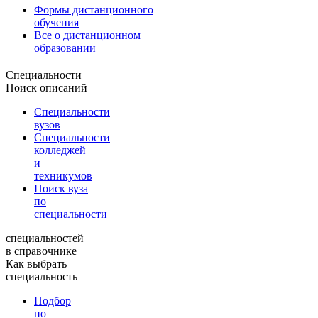
Формы дистанционного
обучения
Все о дистанционном
образовании
Специальности
Поиск описаний
Специальности
вузов
Специальности
колледжей
и
техникумов
Поиск вуза
по
специальности
специальностей
в справочнике
Как выбрать
специальность
Подбор
по