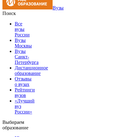
Вузы
Поиск
Все
вузы
России
Вузы
Москвы
Вузы
Санкт-
Петербурга
Дистанционное
образование
Отзывы
о вузах
Рейтинги
вузов
«Лучший
вуз
России»
Выбираем
образование