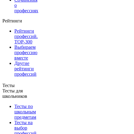
о
профессиях
Рейтинги
Рейтинги
профессий.
TOP-300
Выбираем
профессию
вместе
Другие
рейтинги
профессий
Тесты
Тесты для
школьников
Тесты по
школьным
предметам
Тесты на
выбор
профессий