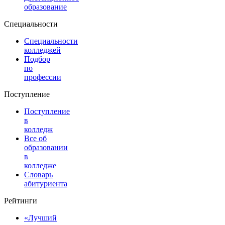
образование
Специальности
Специальности
колледжей
Подбор
по
профессии
Поступление
Поступление
в
колледж
Все об
образовании
в
колледже
Словарь
абитуриента
Рейтинги
«Лучший