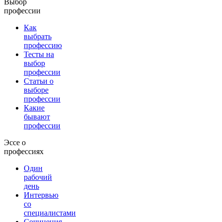
Выбор
профессии
Как
выбрать
профессию
Тесты на
выбор
профессии
Статьи о
выборе
профессии
Какие
бывают
профессии
Эссе о
профессиях
Один
рабочий
день
Интервью
со
специалистами
Сочинения