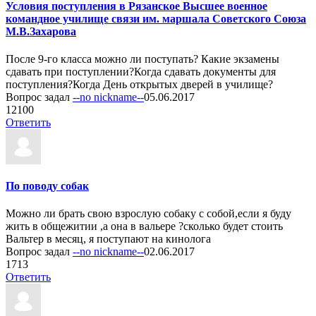
Условия поступления в Рязанское Высшее военное
командное училище связи им. маршала Советского Союза
М.В.Захарова
После 9-го класса можно ли поступать? Какие экзамены
сдавать при поступлении?Когда сдавать документы для
поступления?Когда День открытых дверей в училище?
Вопрос задал
--no nickname--
05.06.2017
1
2100
Ответить
По поводу собак
Можно ли брать свою взрослую собаку с собой,если я буду
жить в общежитии ,а она в вальере ?сколько будет стоить
Вальтер в месяц, я поступают на кинолога
Вопрос задал
--no nickname--
02.06.2017
1
713
Ответить