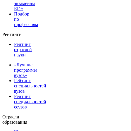
экзаменам
ЕГЭ
Подбор
по
профессиям
Рейтинги
Рейтинг
отраслей
науки
«Лучшие
программы
вузов»
Рейтинг
специальностей
вузов
Рейтинг
специальностей
ссузов
Отрасли
образования