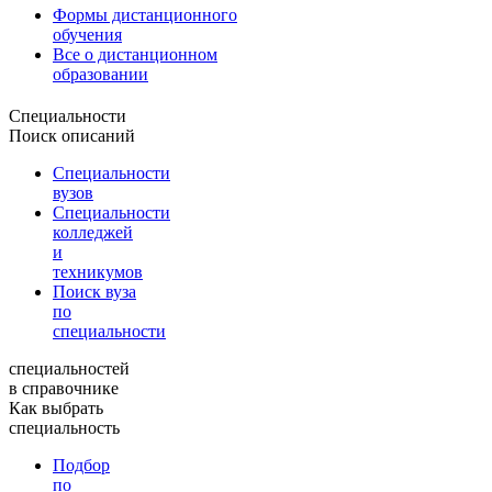
Формы дистанционного
обучения
Все о дистанционном
образовании
Специальности
Поиск описаний
Специальности
вузов
Специальности
колледжей
и
техникумов
Поиск вуза
по
специальности
специальностей
в справочнике
Как выбрать
специальность
Подбор
по