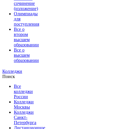
сочинение
(изложение)
Олимпиады
для
поступления
Все о
втором
высшем
образовании
Все о
высшем
образовании
Колледжи
Поиск
Все
колледжи
России
Колледжи
Москвы
Колледжи
Санкт-
Петербурга
Дистанционное