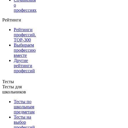
о
профессиях
Рейтинги
Рейтинги
профессий.
TOP-300
Выбираем
профессию
вместе
Другие
рейтинги
профессий
Тесты
Тесты для
школьников
Тесты по
школьным
предметам
Тесты на
выбор
профессий