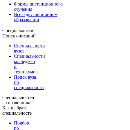
Формы дистанционного
обучения
Все о дистанционном
образовании
Специальности
Поиск описаний
Специальности
вузов
Специальности
колледжей
и
техникумов
Поиск вуза
по
специальности
специальностей
в справочнике
Как выбрать
специальность
Подбор
по