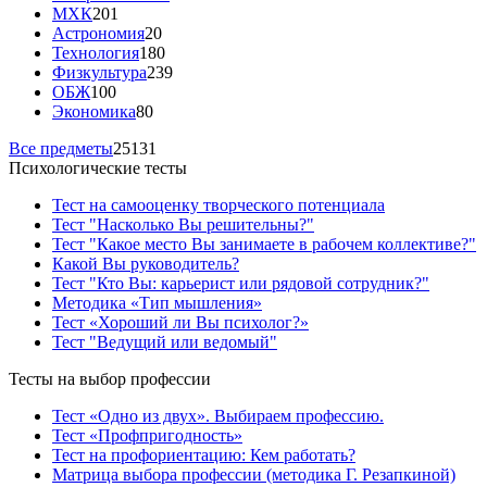
МХК
201
Астрономия
20
Технология
180
Физкультура
239
ОБЖ
100
Экономика
80
Все предметы
25131
Психологические тесты
Тест на самооценку творческого потенциала
Тест "Насколько Вы решительны?"
Тест "Какое место Вы занимаете в рабочем коллективе?"
Какой Вы руководитель?
Тест "Кто Вы: карьерист или рядовой сотрудник?"
Методика «Тип мышления»
Тест «Хороший ли Вы психолог?»
Тест "Ведущий или ведомый"
Тесты на выбор профессии
Тест «Одно из двух». Выбираем профессию.
Тест «Профпригодность»
Тест на профориентацию: Кем работать?
Матрица выбора профессии (методика Г. Резапкиной)