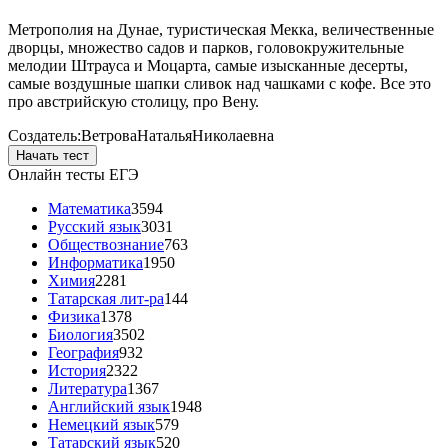
Метрополия на Дунае, туристическая Мекка, величественные
дворцы, множество садов и парков, головокружительные
мелодии Штрауса и Моцарта, самые изысканные десерты,
самые воздушные шапки сливок над чашками с кофе. Все это
про австрийскую столицу, про Вену.
Создатель:
Ветрова
Наталья
Николаевна
Начать тест
Онлайн тесты ЕГЭ
Математика
3594
Русский язык
3031
Обществознание
763
Информатика
1950
Химия
2281
Татарская лит-ра
144
Физика
1378
Биология
3502
География
932
История
2322
Литература
1367
Английский язык
1948
Немецкий язык
579
Татарский язык
520