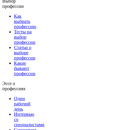
Выбор
профессии
Как
выбрать
профессию
Тесты на
выбор
профессии
Статьи о
выборе
профессии
Какие
бывают
профессии
Эссе о
профессиях
Один
рабочий
день
Интервью
со
специалистами
Сочинения