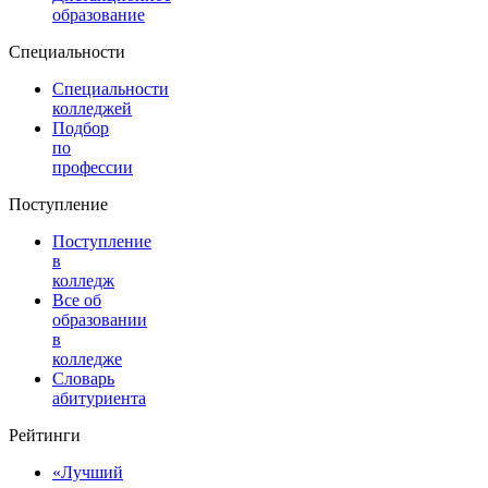
образование
Специальности
Специальности
колледжей
Подбор
по
профессии
Поступление
Поступление
в
колледж
Все об
образовании
в
колледже
Словарь
абитуриента
Рейтинги
«Лучший