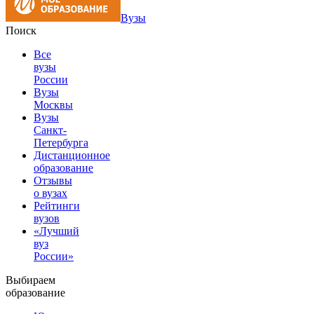
Вузы
Поиск
Все
вузы
России
Вузы
Москвы
Вузы
Санкт-
Петербурга
Дистанционное
образование
Отзывы
о вузах
Рейтинги
вузов
«Лучший
вуз
России»
Выбираем
образование