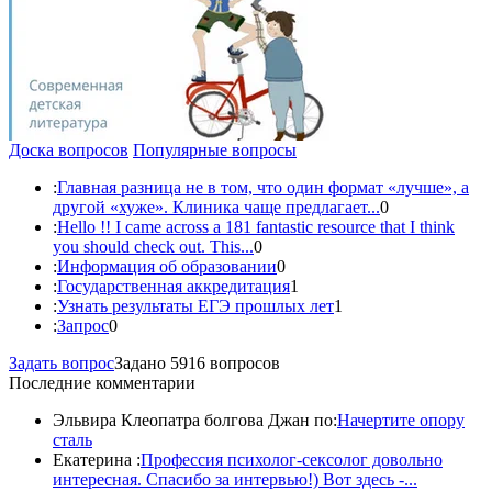
Доска вопросов
Популярные вопросы
:
Главная разница не в том, что один формат «лучше», а
другой «хуже». Клиника чаще предлагает...
0
:
Hello !! I came across a 181 fantastic resource that I think
you should check out. This...
0
:
Информация об образовании
0
:
Государственная аккредитация
1
:
Узнать результаты ЕГЭ прошлых лет
1
:
Запрос
0
Задать вопрос
Задано 5916 вопросов
Последние комментарии
Эльвира Клеопатра болгова Джан по:
Начертите опору
сталь
Екатерина :
Профессия психолог-сексолог довольно
интересная. Спасибо за интервью!) Вот здесь -...