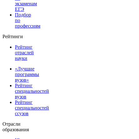
экзаменам
ЕГЭ
Подбор
по
профессиям
Рейтинги
Рейтинг
отраслей
науки
«Лучшие
программы
вузов»
Рейтинг
специальностей
вузов
Рейтинг
специальностей
ссузов
Отрасли
образования