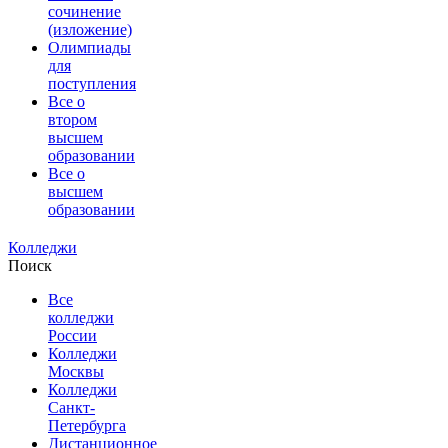
сочинение
(изложение)
Олимпиады
для
поступления
Все о
втором
высшем
образовании
Все о
высшем
образовании
Колледжи
Поиск
Все
колледжи
России
Колледжи
Москвы
Колледжи
Санкт-
Петербурга
Дистанционное