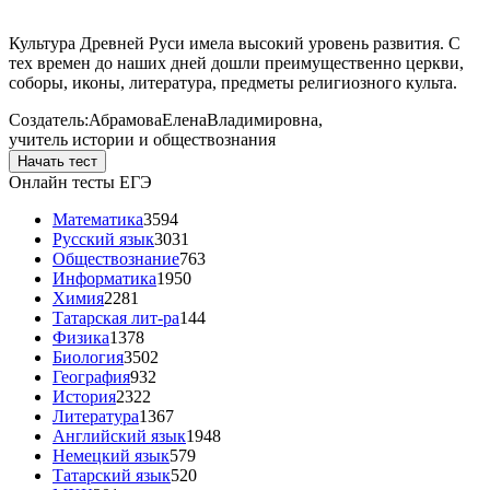
Культура Древней Руси имела высокий уровень развития. С
тех времен до наших дней дошли преимущественно церкви,
соборы, иконы, литература, предметы религиозного культа.
Создатель:
Абрамова
Елена
Владимировна
,
учитель истории и обществознания
Начать тест
Онлайн тесты ЕГЭ
Математика
3594
Русский язык
3031
Обществознание
763
Информатика
1950
Химия
2281
Татарская лит-ра
144
Физика
1378
Биология
3502
География
932
История
2322
Литература
1367
Английский язык
1948
Немецкий язык
579
Татарский язык
520