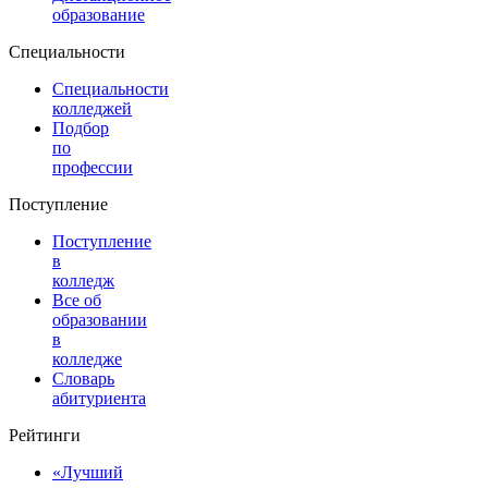
образование
Специальности
Специальности
колледжей
Подбор
по
профессии
Поступление
Поступление
в
колледж
Все об
образовании
в
колледже
Словарь
абитуриента
Рейтинги
«Лучший