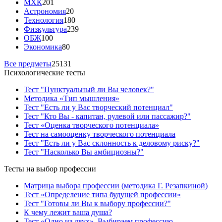
МХК
201
Астрономия
20
Технология
180
Физкультура
239
ОБЖ
100
Экономика
80
Все предметы
25131
Психологические тесты
Тест "Пунктуальный ли Вы человек?"
Методика «Тип мышления»
Тест "Есть ли у Вас творческий потенциал"
Тест "Кто Вы - капитан, рулевой или пассажир?"
Тест «Оценка творческого потенциала»
Тест на самооценку творческого потенциала
Тест "Есть ли у Вас склонность к деловому риску?"
Тест "Насколько Вы амбициозны?"
Тесты на выбор профессии
Матрица выбора профессии (методика Г. Резапкиной)
Тест «Определение типа будущей профессии»
Тест "Готовы ли Вы к выбору профессии?"
К чему лежит ваша душа?
Тест «Одно из двух». Выбираем профессию.