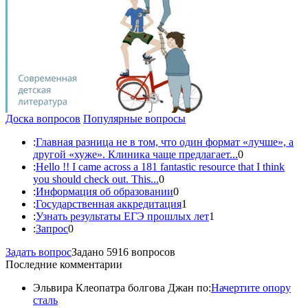
Доска вопросов
Популярные вопросы
:
Главная разница не в том, что один формат «лучше», а
другой «хуже». Клиника чаще предлагает...
0
:
Hello !! I came across a 181 fantastic resource that I think
you should check out. This...
0
:
Информация об образовании
0
:
Государственная аккредитация
1
:
Узнать результаты ЕГЭ прошлых лет
1
:
Запрос
0
Задать вопрос
Задано 5916 вопросов
Последние комментарии
Эльвира Клеопатра болгова Джан по:
Начертите опору
сталь