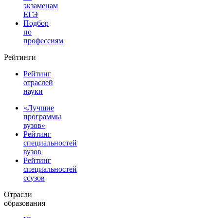
экзаменам
ЕГЭ
Подбор
по
профессиям
Рейтинги
Рейтинг
отраслей
науки
«Лучшие
программы
вузов»
Рейтинг
специальностей
вузов
Рейтинг
специальностей
ссузов
Отрасли
образования