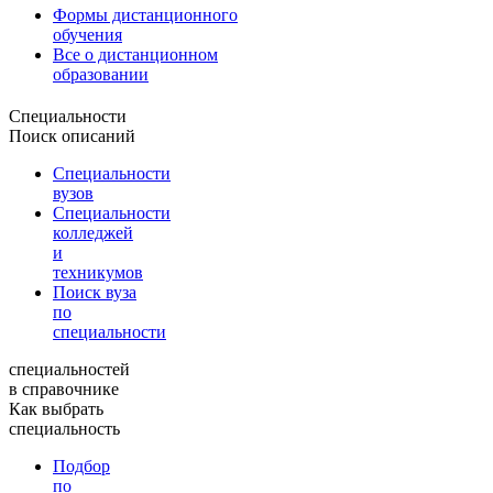
Формы дистанционного
обучения
Все о дистанционном
образовании
Специальности
Поиск описаний
Специальности
вузов
Специальности
колледжей
и
техникумов
Поиск вуза
по
специальности
специальностей
в справочнике
Как выбрать
специальность
Подбор
по