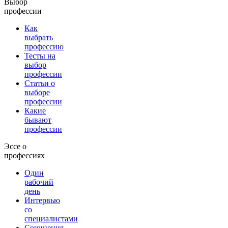
Выбор
профессии
Как
выбрать
профессию
Тесты на
выбор
профессии
Статьи о
выборе
профессии
Какие
бывают
профессии
Эссе о
профессиях
Один
рабочий
день
Интервью
со
специалистами
Сочинения