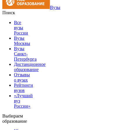
Вузы
Поиск
Все
вузы
России
Вузы
Москвы
Вузы
Санкт-
Петербурга
Дистанционное
образование
Отзывы
о вузах
Рейтинги
вузов
«Лучший
вуз
России»
Выбираем
образование