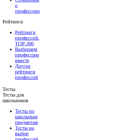
о
профессиях
Рейтинги
Рейтинги
профессий.
TOP-300
Выбираем
профессию
вместе
Другие
рейтинги
профессий
Тесты
Тесты для
школьников
Тесты по
школьным
предметам
Тесты на
выбор
профессий