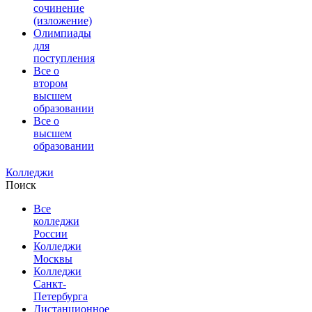
сочинение
(изложение)
Олимпиады
для
поступления
Все о
втором
высшем
образовании
Все о
высшем
образовании
Колледжи
Поиск
Все
колледжи
России
Колледжи
Москвы
Колледжи
Санкт-
Петербурга
Дистанционное