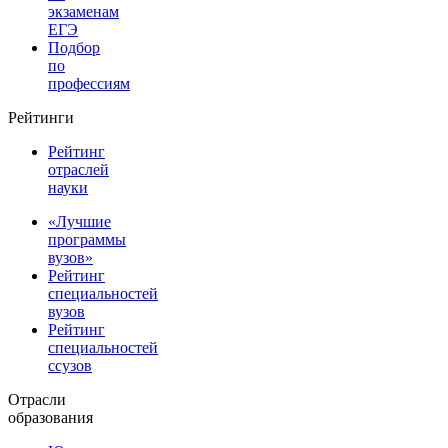
экзаменам
ЕГЭ
Подбор
по
профессиям
Рейтинги
Рейтинг
отраслей
науки
«Лучшие
программы
вузов»
Рейтинг
специальностей
вузов
Рейтинг
специальностей
ссузов
Отрасли
образования