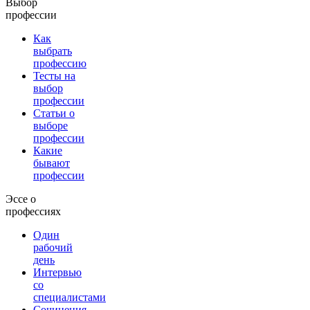
Выбор
профессии
Как
выбрать
профессию
Тесты на
выбор
профессии
Статьи о
выборе
профессии
Какие
бывают
профессии
Эссе о
профессиях
Один
рабочий
день
Интервью
со
специалистами
Сочинения