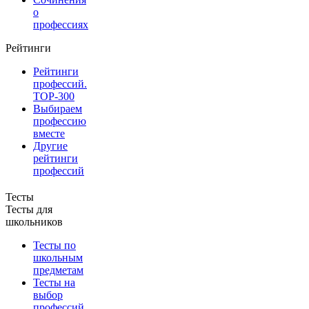
о
профессиях
Рейтинги
Рейтинги
профессий.
TOP-300
Выбираем
профессию
вместе
Другие
рейтинги
профессий
Тесты
Тесты для
школьников
Тесты по
школьным
предметам
Тесты на
выбор
профессий