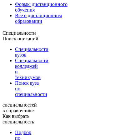
Формы дистанционного
обучения
Все о дистанционном
образовании
Специальности
Поиск описаний
Специальности
вузов
Специальности
колледжей
и
техникумов
Поиск вуза
по
специальности
специальностей
в справочнике
Как выбрать
специальность
Подбор
по