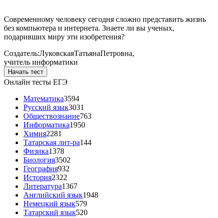
Современному человеку сегодня сложно представить жизнь
без компьютера и интернета. Знаете ли вы ученых,
подаривших миру эти изобретения?
Создатель:
Луковская
Татьяна
Петровна
,
учитель информатики
Начать тест
Онлайн тесты ЕГЭ
Математика
3594
Русский язык
3031
Обществознание
763
Информатика
1950
Химия
2281
Татарская лит-ра
144
Физика
1378
Биология
3502
География
932
История
2322
Литература
1367
Английский язык
1948
Немецкий язык
579
Татарский язык
520