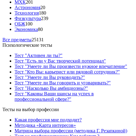
МХК
201
Астрономия
20
Технология
180
Физкультура
239
ОБЖ
100
Экономика
80
Все предметы
25131
Психологические тесты
Тест "Активен ли ты?"
Тест "Есть ли у Вас творческий потенциал"
Тест "Умеете ли Вы произвести нужное впечатление"
Тест "Кто Вы: карьерист или рядовой сотрудник?"
Тест "Умеете ли Вы руководить?"
Тест "Умеете ли Вы говорить и уговаривать?"
Тест "Насколько Вы амбициозны?"
Тест "Каковы Ваши шансы на успех в
профессиональной сфере?"
Тесты на выбор профессии
Какая профессия мне подходит?
Методика «Карта интересов»
Матрица выбора профессии (методика Г. Резапкиной)