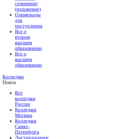
сочинение
(изложение)
Олимпиады
для
поступления
Все о
втором
высшем
образовании
Все о
высшем
образовании
Колледжи
Поиск
Все
колледжи
России
Колледжи
Москвы
Колледжи
Санкт-
Петербурга
Дистанционное