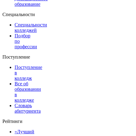
образование
Специальности
Специальности
колледжей
Подбор
по
профессии
Поступление
Поступление
в
колледж
Все об
образовании
в
колледже
Словарь
абитуриента
Рейтинги
«Лучший