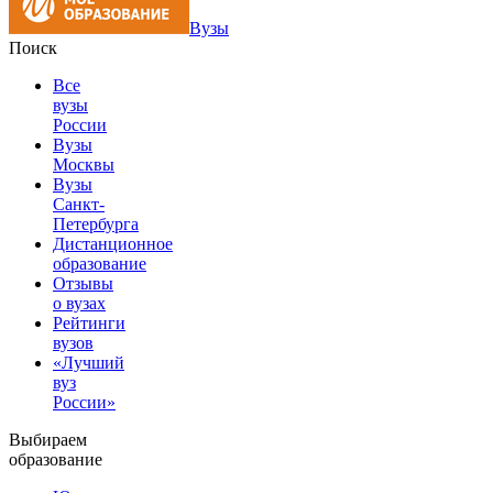
Вузы
Поиск
Все
вузы
России
Вузы
Москвы
Вузы
Санкт-
Петербурга
Дистанционное
образование
Отзывы
о вузах
Рейтинги
вузов
«Лучший
вуз
России»
Выбираем
образование