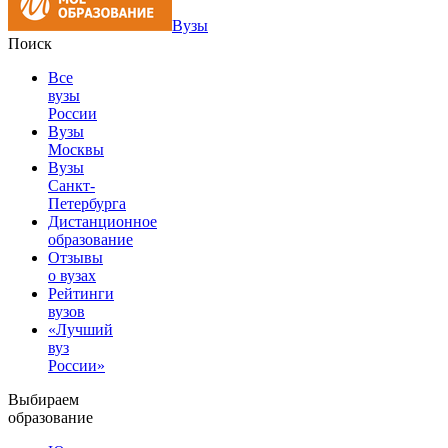
Вузы
Поиск
Все
вузы
России
Вузы
Москвы
Вузы
Санкт-
Петербурга
Дистанционное
образование
Отзывы
о вузах
Рейтинги
вузов
«Лучший
вуз
России»
Выбираем
образование