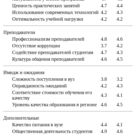
Ценность практических занятий
4.7
4.4
Использование современных технологий
4.2
4.3
Оптимальность учебной нагрузки
4.2
4.2
Преподаватели
Профессионализм преподавателей
4.8
4.6
Отсутствие коррупции
3.7
4.2
Содействие преподавателей студентам
4.7
4.3
Культура общения преподавателей
4.6
4.5
Имидж и ожидания
Сложность поступления в вуз
3.8
3.2
Оправданность ожиданий
4.2
4.3
Соответствие стоимости обучения его
4.3
4.1
качеству
Уровень качества образования в регионе
4.6
4.5
Дополнительные
Качество питания в вузе
4.4
4.1
Общественная деятельность студентов
4.9
4.6