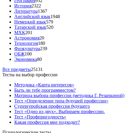
География
932
История
2322
Литература
1367
Английский язык
1948
Немецкий язык
579
Татарский язык
520
МХК
201
Астрономия
20
Технология
180
Физкультура
239
ОБЖ
100
Экономика
80
Все предметы
25131
Тесты на выбор профессии
Методика «Карта интересов»
Быть ли тебе программистом?
Матрица выбора профессии (методика Г. Резапкиной)
Тест «Определение типа будущей профессии»
Супергеройская профессия будущего
Тест «Одно из двух». Выбираем профессию.
Тест «Профпригодность»
Какая профессия мне подходит?
Психологические тесты