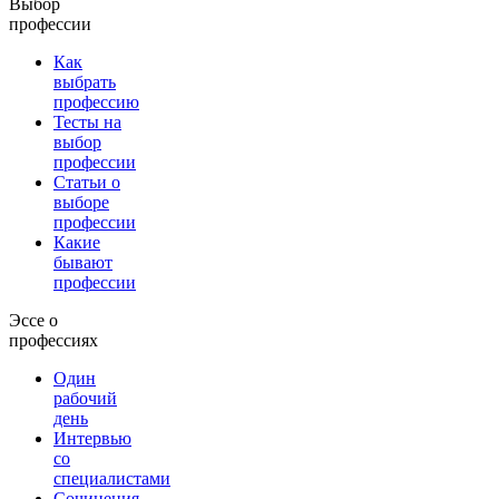
Выбор
профессии
Как
выбрать
профессию
Тесты на
выбор
профессии
Статьи о
выборе
профессии
Какие
бывают
профессии
Эссе о
профессиях
Один
рабочий
день
Интервью
со
специалистами
Сочинения