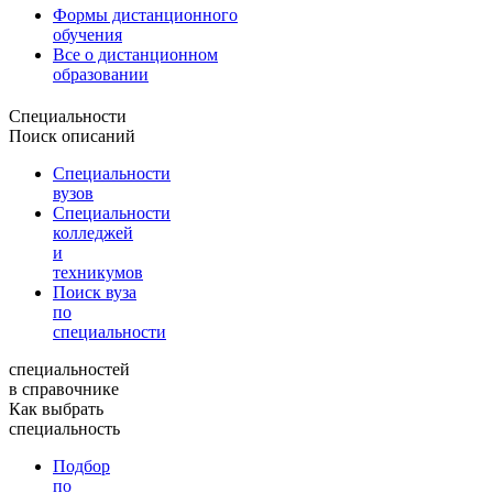
Формы дистанционного
обучения
Все о дистанционном
образовании
Специальности
Поиск описаний
Специальности
вузов
Специальности
колледжей
и
техникумов
Поиск вуза
по
специальности
специальностей
в справочнике
Как выбрать
специальность
Подбор
по