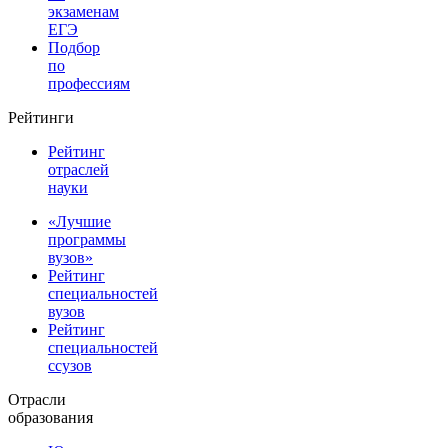
экзаменам
ЕГЭ
Подбор
по
профессиям
Рейтинги
Рейтинг
отраслей
науки
«Лучшие
программы
вузов»
Рейтинг
специальностей
вузов
Рейтинг
специальностей
ссузов
Отрасли
образования