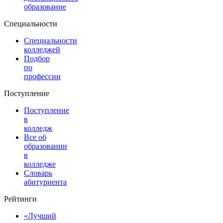
образование
Специальности
Специальности
колледжей
Подбор
по
профессии
Поступление
Поступление
в
колледж
Все об
образовании
в
колледже
Словарь
абитуриента
Рейтинги
«Лучший