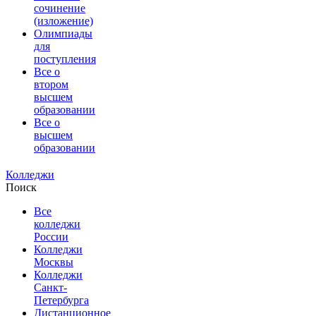
сочинение
(изложение)
Олимпиады
для
поступления
Все о
втором
высшем
образовании
Все о
высшем
образовании
Колледжи
Поиск
Все
колледжи
России
Колледжи
Москвы
Колледжи
Санкт-
Петербурга
Дистанционное