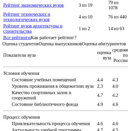
79 из
Рейтинг экономических вузов
3 из 19
1078
Рейтинг технических и
4 из 10
76 из 440
технологических вузов
Рейтинг вузов архитектуры и
1 из 2
14 из 63
строительства
Все рейтинги
Как работает рейтинг?
Оценка студентов
Оценка выпускников
Оценка абитуриентов
средняя
оценка
Показатели вуза
по
вуза
России
Условия обучения
Состояние учебных помещений
4.4
4.3
Уровень проживания в общежитиях вуза
2.3
4.0
Качество спортивных залов и
4.7
4.2
сооружений
Состояние библиотечного фонда
4.9
4.6
Процесс обучения
Привлекательность процесса обучения
4.6
4.6
Актуальность учебной программы
4.7
4.5