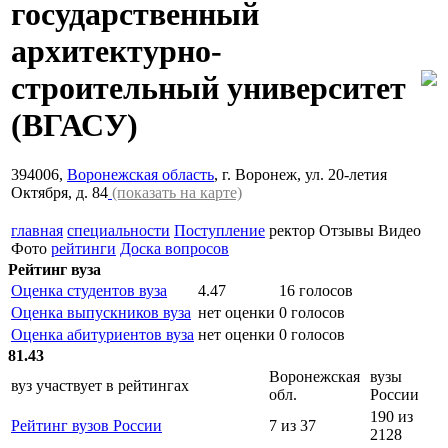
государственный
архитектурно-
строительный университет
(ВГАСУ)
394006,
Воронежская область
, г. Воронеж, ул. 20-летия
Октября, д. 84
(показать на карте)
главная
специальности
Поступление
ректор
Отзывы
Видео
Фото
рейтинги
Доска вопросов
Рейтинг вуза
Оценка студентов вуза
4.47
16 голосов
Оценка выпускников вуза
нет оценки
0 голосов
Оценка абитуриентов вуза
нет оценки
0 голосов
81.43
Воронежская
вузы
вуз участвует в рейтингах
обл.
России
190 из
Рейтинг вузов России
7 из 37
2128