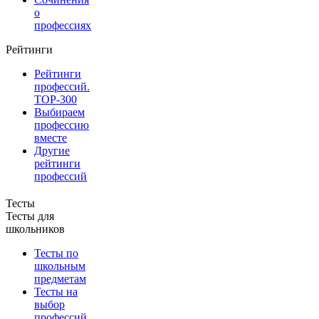
о
профессиях
Рейтинги
Рейтинги
профессий.
TOP-300
Выбираем
профессию
вместе
Другие
рейтинги
профессий
Тесты
Тесты для
школьников
Тесты по
школьным
предметам
Тесты на
выбор
профессий