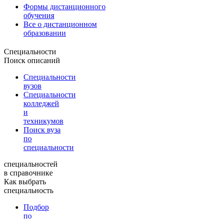
Формы дистанционного
обучения
Все о дистанционном
образовании
Специальности
Поиск описаний
Специальности
вузов
Специальности
колледжей
и
техникумов
Поиск вуза
по
специальности
специальностей
в справочнике
Как выбрать
специальность
Подбор
по