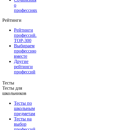
о
профессиях
Рейтинги
Рейтинги
профессий.
TOP-300
Выбираем
профессию
вместе
Другие
рейтинги
профессий
Тесты
Тесты для
школьников
Тесты по
школьным
предметам
Тесты на
выбор
профессий