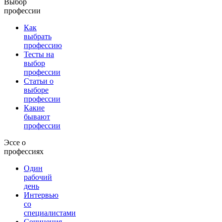
Выбор
профессии
Как
выбрать
профессию
Тесты на
выбор
профессии
Статьи о
выборе
профессии
Какие
бывают
профессии
Эссе о
профессиях
Один
рабочий
день
Интервью
со
специалистами
Сочинения