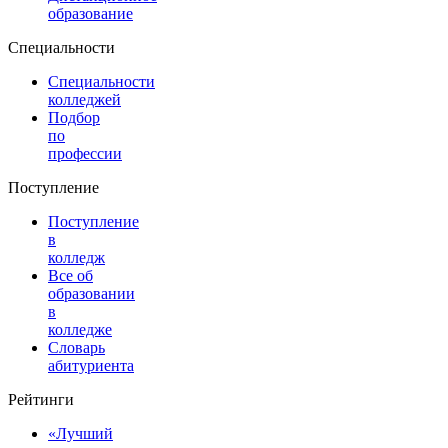
образование
Специальности
Специальности
колледжей
Подбор
по
профессии
Поступление
Поступление
в
колледж
Все об
образовании
в
колледже
Словарь
абитуриента
Рейтинги
«Лучший