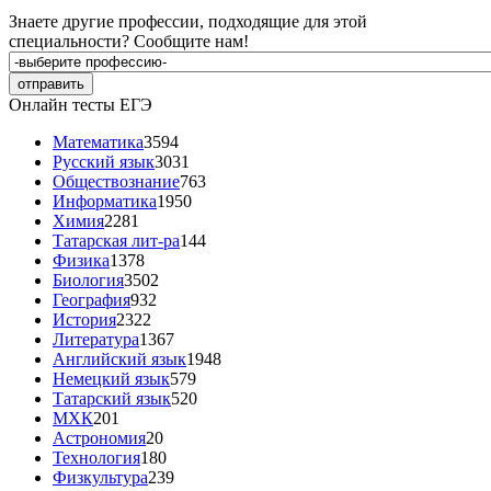
Знаете другие профессии, подходящие для этой
специальности?
Сообщите нам!
Онлайн тесты ЕГЭ
Математика
3594
Русский язык
3031
Обществознание
763
Информатика
1950
Химия
2281
Татарская лит-ра
144
Физика
1378
Биология
3502
География
932
История
2322
Литература
1367
Английский язык
1948
Немецкий язык
579
Татарский язык
520
МХК
201
Астрономия
20
Технология
180
Физкультура
239