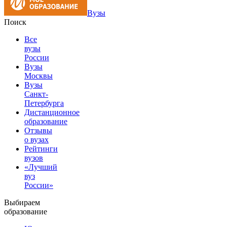
Вузы
Поиск
Все
вузы
России
Вузы
Москвы
Вузы
Санкт-
Петербурга
Дистанционное
образование
Отзывы
о вузах
Рейтинги
вузов
«Лучший
вуз
России»
Выбираем
образование