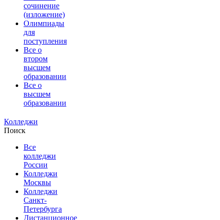
сочинение
(изложение)
Олимпиады
для
поступления
Все о
втором
высшем
образовании
Все о
высшем
образовании
Колледжи
Поиск
Все
колледжи
России
Колледжи
Москвы
Колледжи
Санкт-
Петербурга
Дистанционное