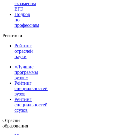
экзаменам
ЕГЭ
Подбор
по
профессиям
Рейтинги
Рейтинг
отраслей
науки
«Лучшие
программы
вузов»
Рейтинг
специальностей
вузов
Рейтинг
специальностей
ссузов
Отрасли
образования