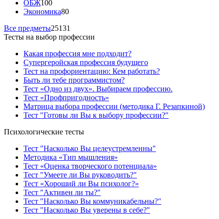
ОБЖ
100
Экономика
80
Все предметы
25131
Тесты на выбор профессии
Какая профессия мне подходит?
Супергеройская профессия будущего
Тест на профориентацию: Кем работать?
Быть ли тебе программистом?
Тест «Одно из двух». Выбираем профессию.
Тест «Профпригодность»
Матрица выбора профессии (методика Г. Резапкиной)
Тест "Готовы ли Вы к выбору профессии?"
Психологические тесты
Тест "Насколько Вы целеустремленны"
Методика «Тип мышления»
Тест «Оценка творческого потенциала»
Тест "Умеете ли Вы руководить?"
Тест «Хороший ли Вы психолог?»
Тест "Активен ли ты?"
Тест "Насколько Вы коммуникабельны?"
Тест "Насколько Вы уверены в себе?"