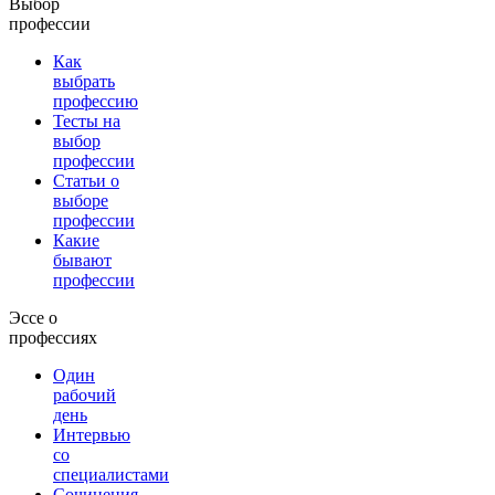
Выбор
профессии
Как
выбрать
профессию
Тесты на
выбор
профессии
Статьи о
выборе
профессии
Какие
бывают
профессии
Эссе о
профессиях
Один
рабочий
день
Интервью
со
специалистами
Сочинения