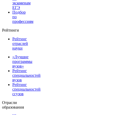
экзаменам
ЕГЭ
Подбор
по
профессиям
Рейтинги
Рейтинг
отраслей
науки
«Лучшие
программы
вузов»
Рейтинг
специальностей
вузов
Рейтинг
специальностей
ссузов
Отрасли
образования