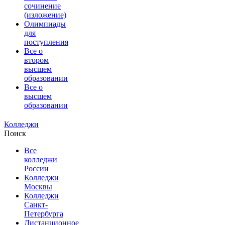
сочинение
(изложение)
Олимпиады
для
поступления
Все о
втором
высшем
образовании
Все о
высшем
образовании
Колледжи
Поиск
Все
колледжи
России
Колледжи
Москвы
Колледжи
Санкт-
Петербурга
Дистанционное