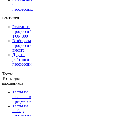
о
профессиях
Рейтинги
Рейтинги
профессий.
TOP-300
Выбираем
профессию
вместе
Другие
рейтинги
профессий
Тесты
Тесты для
школьников
Тесты по
школьным
предметам
Тесты на
выбор
профессий