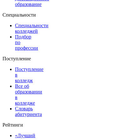
образование
Специальности
Специальности
колледжей
Подбор
по
профессии
Поступление
Поступление
в
колледж
Все об
образовании
в
колледже
Словарь
абитуриента
Рейтинги
«Лучший