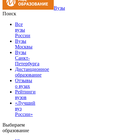
Вузы
Поиск
Все
вузы
России
Вузы
Москвы
Вузы
Санкт-
Петербурга
Дистанционное
образование
Отзывы
о вузах
Рейтинги
вузов
«Лучший
вуз
России»
Выбираем
образование