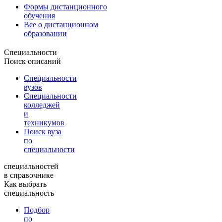
Формы дистанционного
обучения
Все о дистанционном
образовании
Специальности
Поиск описаний
Специальности
вузов
Специальности
колледжей
и
техникумов
Поиск вуза
по
специальности
специальностей
в справочнике
Как выбрать
специальность
Подбор
по