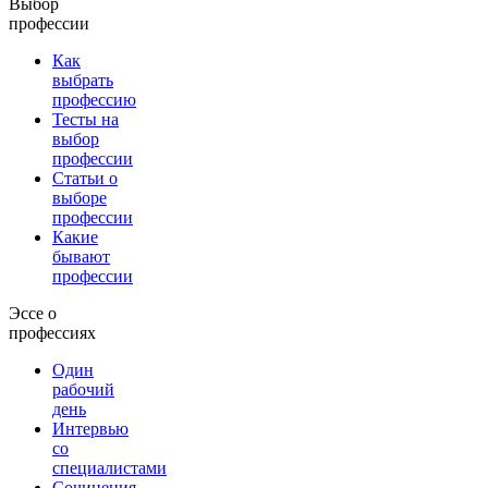
Выбор
профессии
Как
выбрать
профессию
Тесты на
выбор
профессии
Статьи о
выборе
профессии
Какие
бывают
профессии
Эссе о
профессиях
Один
рабочий
день
Интервью
со
специалистами
Сочинения