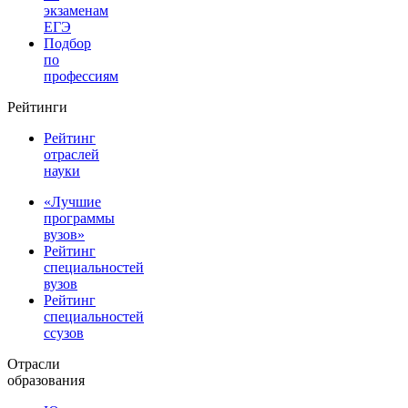
экзаменам
ЕГЭ
Подбор
по
профессиям
Рейтинги
Рейтинг
отраслей
науки
«Лучшие
программы
вузов»
Рейтинг
специальностей
вузов
Рейтинг
специальностей
ссузов
Отрасли
образования