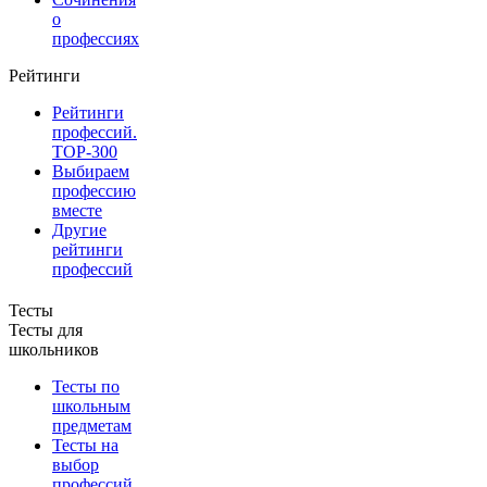
о
профессиях
Рейтинги
Рейтинги
профессий.
TOP-300
Выбираем
профессию
вместе
Другие
рейтинги
профессий
Тесты
Тесты для
школьников
Тесты по
школьным
предметам
Тесты на
выбор
профессий