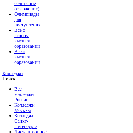
сочинение
(изложение)
Олимпиады
для
поступления
Все о
втором
высшем
образовании
Все о
высшем
образовании
Колледжи
Поиск
Все
колледжи
России
Колледжи
Москвы
Колледжи
Санкт-
Петербурга
Дистанционное