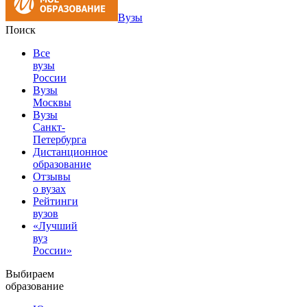
Вузы
Поиск
Все
вузы
России
Вузы
Москвы
Вузы
Санкт-
Петербурга
Дистанционное
образование
Отзывы
о вузах
Рейтинги
вузов
«Лучший
вуз
России»
Выбираем
образование