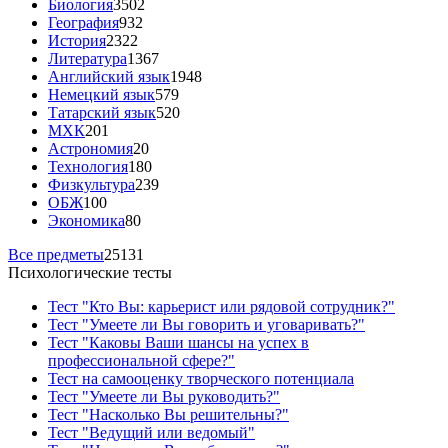
Биология
3502
География
932
История
2322
Литература
1367
Английский язык
1948
Немецкий язык
579
Татарский язык
520
МХК
201
Астрономия
20
Технология
180
Физкультура
239
ОБЖ
100
Экономика
80
Все предметы
25131
Психологические тесты
Тест "Кто Вы: карьерист или рядовой сотрудник?"
Тест "Умеете ли Вы говорить и уговаривать?"
Тест "Каковы Ваши шансы на успех в
профессиональной сфере?"
Тест на самооценку творческого потенциала
Тест "Умеете ли Вы руководить?"
Тест "Насколько Вы решительны?"
Тест "Ведущий или ведомый"