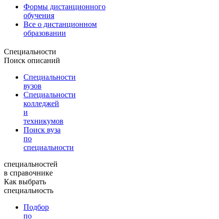
Формы дистанционного
обучения
Все о дистанционном
образовании
Специальности
Поиск описаний
Специальности
вузов
Специальности
колледжей
и
техникумов
Поиск вуза
по
специальности
специальностей
в справочнике
Как выбрать
специальность
Подбор
по