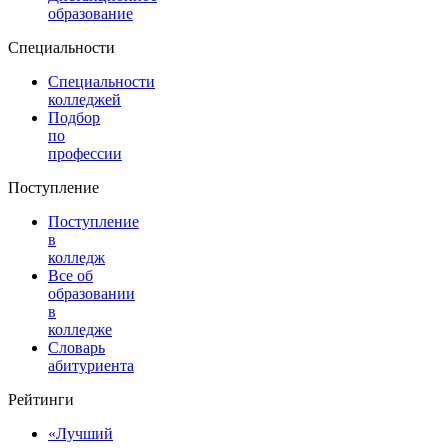
образование
Специальности
Специальности
колледжей
Подбор
по
профессии
Поступление
Поступление
в
колледж
Все об
образовании
в
колледже
Словарь
абитуриента
Рейтинги
«Лучший