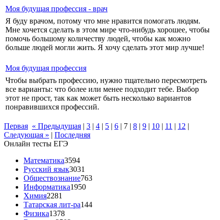
Моя будущая профессия - врач
Я буду врачом, потому что мне нравится помогать людям.
Мне хочется сделать в этом мире что-нибудь хорошее, чтобы
помочь большому количеству людей, чтобы как можно
больше людей могли жить. Я хочу сделать этот мир лучше!
Моя будущая профессия
Чтобы выбрать профессию, нужно тщательно пересмотреть
все варианты: что более или менее подходит тебе. Выбор
этот не прост, так как может быть несколько вариантов
понравившихся профессий.
Первая
« Предыдущая
|
3
|
4
|
5
|
6
|
7
|
8
|
9
|
10
|
11
|
12
|
Следующая »
|
Последняя
Онлайн тесты ЕГЭ
Математика
3594
Русский язык
3031
Обществознание
763
Информатика
1950
Химия
2281
Татарская лит-ра
144
Физика
1378