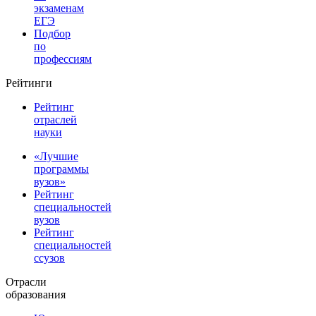
экзаменам
ЕГЭ
Подбор
по
профессиям
Рейтинги
Рейтинг
отраслей
науки
«Лучшие
программы
вузов»
Рейтинг
специальностей
вузов
Рейтинг
специальностей
ссузов
Отрасли
образования