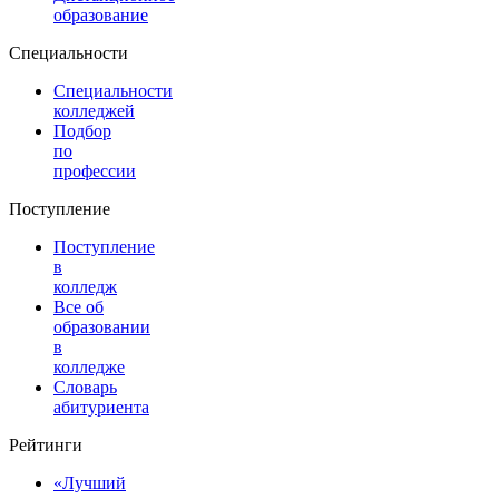
образование
Специальности
Специальности
колледжей
Подбор
по
профессии
Поступление
Поступление
в
колледж
Все об
образовании
в
колледже
Словарь
абитуриента
Рейтинги
«Лучший