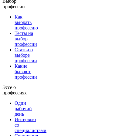
Выбор
профессии
Как
выбрать
профессию
Тесты на
выбор
профессии
Статьи о
выборе
профессии
Какие
бывают
профессии
Эссе о
профессиях
Один
рабочий
день
Интервью
со
специалистами
Сочинения