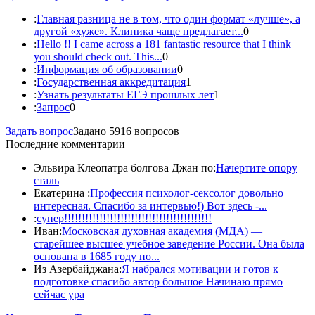
:
Главная разница не в том, что один формат «лучше», а
другой «хуже». Клиника чаще предлагает...
0
:
Hello !! I came across a 181 fantastic resource that I think
you should check out. This...
0
:
Информация об образовании
0
:
Государственная аккредитация
1
:
Узнать результаты ЕГЭ прошлых лет
1
:
Запрос
0
Задать вопрос
Задано 5916 вопросов
Последние комментарии
Эльвира Клеопатра болгова Джан по:
Начертите опору
сталь
Екатерина :
Профессия психолог-сексолог довольно
интересная. Спасибо за интервью!) Вот здесь -...
:
супер!!!!!!!!!!!!!!!!!!!!!!!!!!!!!!!!!!!!!!!!!!
Иван:
Московская духовная академия (МДА) —
старейшее высшее учебное заведение России. Она была
основана в 1685 году по...
Из Азербайджана:
Я набрался мотивации и готов к
подготовке спасибо автор большое Начинаю прямо
сейчас ура