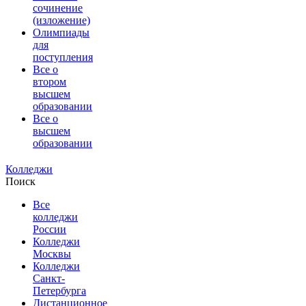
сочинение
(изложение)
Олимпиады
для
поступления
Все о
втором
высшем
образовании
Все о
высшем
образовании
Колледжи
Поиск
Все
колледжи
России
Колледжи
Москвы
Колледжи
Санкт-
Петербурга
Дистанционное