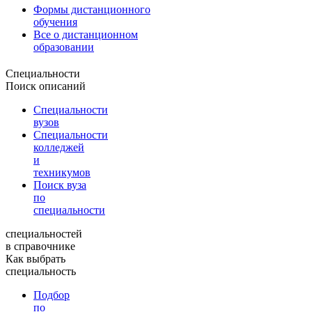
Формы дистанционного
обучения
Все о дистанционном
образовании
Специальности
Поиск описаний
Специальности
вузов
Специальности
колледжей
и
техникумов
Поиск вуза
по
специальности
специальностей
в справочнике
Как выбрать
специальность
Подбор
по