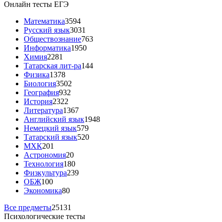
Онлайн тесты ЕГЭ
Математика
3594
Русский язык
3031
Обществознание
763
Информатика
1950
Химия
2281
Татарская лит-ра
144
Физика
1378
Биология
3502
География
932
История
2322
Литература
1367
Английский язык
1948
Немецкий язык
579
Татарский язык
520
МХК
201
Астрономия
20
Технология
180
Физкультура
239
ОБЖ
100
Экономика
80
Все предметы
25131
Психологические тесты