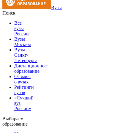
Вузы
Поиск
Все
вузы
России
Вузы
Москвы
Вузы
Санкт-
Петербурга
Дистанционное
образование
Отзывы
о вузах
Рейтинги
вузов
«Лучший
вуз
России»
Выбираем
образование