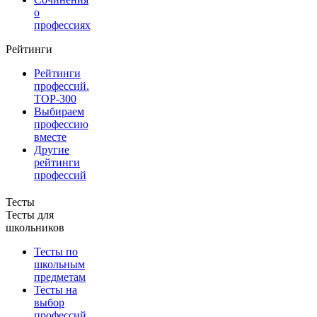
о
профессиях
Рейтинги
Рейтинги
профессий.
TOP-300
Выбираем
профессию
вместе
Другие
рейтинги
профессий
Тесты
Тесты для
школьников
Тесты по
школьным
предметам
Тесты на
выбор
профессий