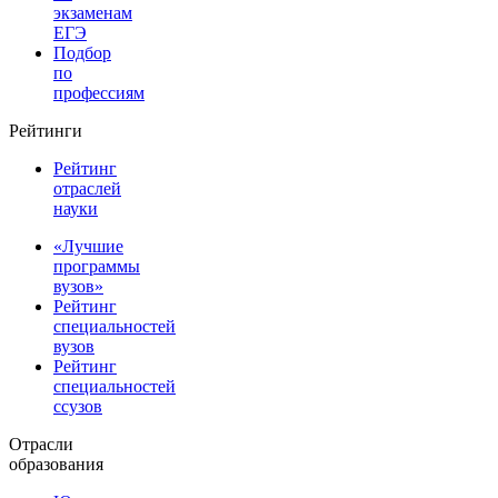
экзаменам
ЕГЭ
Подбор
по
профессиям
Рейтинги
Рейтинг
отраслей
науки
«Лучшие
программы
вузов»
Рейтинг
специальностей
вузов
Рейтинг
специальностей
ссузов
Отрасли
образования