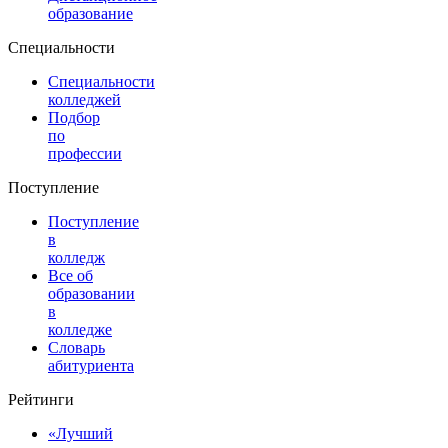
образование
Специальности
Специальности
колледжей
Подбор
по
профессии
Поступление
Поступление
в
колледж
Все об
образовании
в
колледже
Словарь
абитуриента
Рейтинги
«Лучший