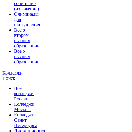
сочинение
(изложение)
Олимпиады
для
поступления
Все о
втором
высшем
образовании
Все о
высшем
образовании
Колледжи
Поиск
Все
колледжи
России
Колледжи
Москвы
Колледжи
Санкт-
Петербурга
Дистанционное