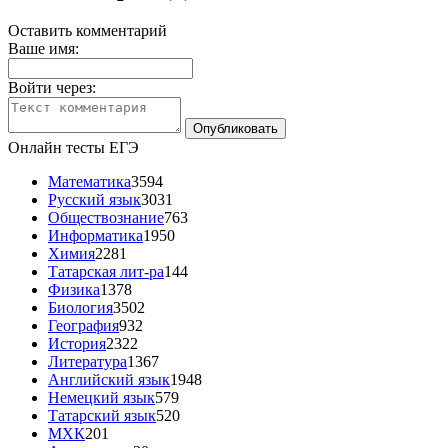
Оставить комментарий
Ваше имя:
Войти через:
Онлайн тесты ЕГЭ
Математика
3594
Русский язык
3031
Обществознание
763
Информатика
1950
Химия
2281
Татарская лит-ра
144
Физика
1378
Биология
3502
География
932
История
2322
Литература
1367
Английский язык
1948
Немецкий язык
579
Татарский язык
520
МХК
201