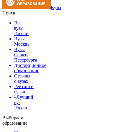
Вузы
Поиск
Все
вузы
России
Вузы
Москвы
Вузы
Санкт-
Петербурга
Дистанционное
образование
Отзывы
о вузах
Рейтинги
вузов
«Лучший
вуз
России»
Выбираем
образование