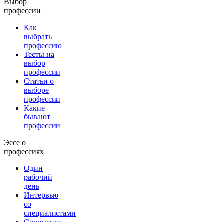
Выбор
профессии
Как
выбрать
профессию
Тесты на
выбор
профессии
Статьи о
выборе
профессии
Какие
бывают
профессии
Эссе о
профессиях
Один
рабочий
день
Интервью
со
специалистами
Сочинения