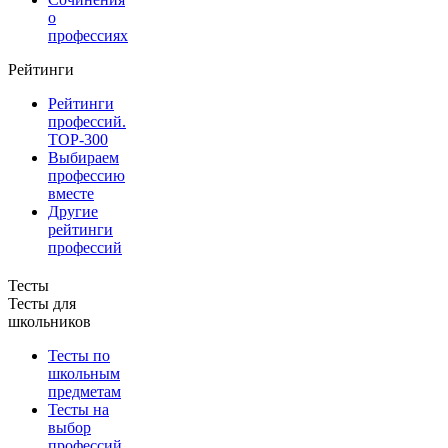
о
профессиях
Рейтинги
Рейтинги
профессий.
TOP-300
Выбираем
профессию
вместе
Другие
рейтинги
профессий
Тесты
Тесты для
школьников
Тесты по
школьным
предметам
Тесты на
выбор
профессий