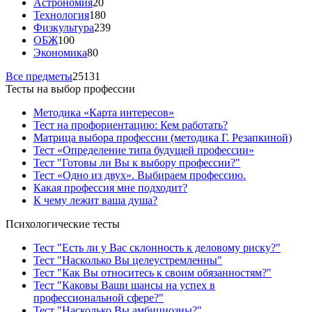
Астрономия
20
Технология
180
Физкультура
239
ОБЖ
100
Экономика
80
Все предметы
25131
Тесты на выбор профессии
Методика «Карта интересов»
Тест на профориентацию: Кем работать?
Матрица выбора профессии (методика Г. Резапкиной)
Тест «Определение типа будущей профессии»
Тест "Готовы ли Вы к выбору профессии?"
Тест «Одно из двух». Выбираем профессию.
Какая профессия мне подходит?
К чему лежит ваша душа?
Психологические тесты
Тест "Есть ли у Вас склонность к деловому риску?"
Тест "Насколько Вы целеустремленны"
Тест "Как Вы относитесь к своим обязанностям?"
Тест "Каковы Ваши шансы на успех в
профессиональной сфере?"
Тест "Насколько Вы амбициозны?"