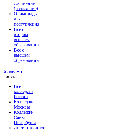
сочинение
(изложение)
Олимпиады
для
поступления
Все о
втором
высшем
образовании
Все о
высшем
образовании
Колледжи
Поиск
Все
колледжи
России
Колледжи
Москвы
Колледжи
Санкт-
Петербурга
Дистанционное