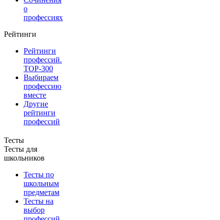
о
профессиях
Рейтинги
Рейтинги
профессий.
TOP-300
Выбираем
профессию
вместе
Другие
рейтинги
профессий
Тесты
Тесты для
школьников
Тесты по
школьным
предметам
Тесты на
выбор
профессий