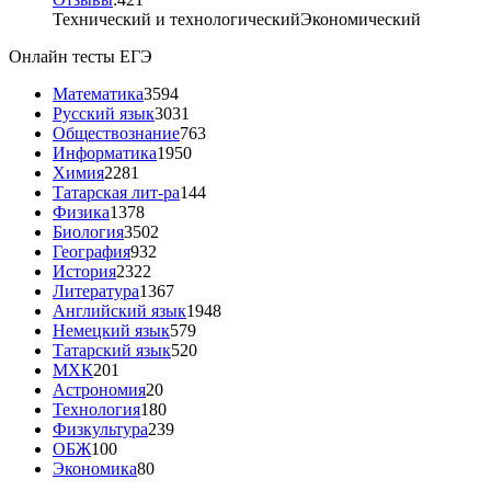
Технический и технологический
Экономический
Онлайн тесты ЕГЭ
Математика
3594
Русский язык
3031
Обществознание
763
Информатика
1950
Химия
2281
Татарская лит-ра
144
Физика
1378
Биология
3502
География
932
История
2322
Литература
1367
Английский язык
1948
Немецкий язык
579
Татарский язык
520
МХК
201
Астрономия
20
Технология
180
Физкультура
239
ОБЖ
100
Экономика
80