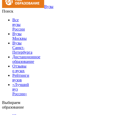
Вузы
Поиск
Все
вузы
России
Вузы
Москвы
Вузы
Санкт-
Петербурга
Дистанционное
образование
Отзывы
о вузах
Рейтинги
вузов
«Лучший
вуз
России»
Выбираем
образование