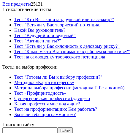
Все предметы
25131
Психологические тесты
Тест "Кто Вы - капитан, рулевой или пассажир?"
Тест "Есть ли у Вас творческий потенциал"
Какой Вы руководитель?
Тест "Ведущий или ведомый"
Тест "Активен ли ты?"
Тест "Есть ли у Вас склонность к деловому риску?"
Тест "Какое место Вы занимаете в рабочем коллективе?"
Тест на самооценку творческого потенциала
Тесты на выбор профессии
Тест "Готовы ли Вы к выбору профессии?"
Методика «Карта интересов»
Матрица выбора профессии (методика Г. Резапкиной)
Тест «Профпригодность»
Супергеройская профессия будущего
Какая профессия мне подходит?
Тест на профориентацию: Кем работать?
Быть ли тебе программистом?
Поиск по сайту
Найти