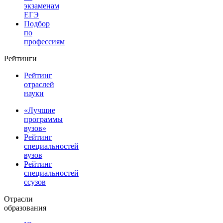
экзаменам
ЕГЭ
Подбор
по
профессиям
Рейтинги
Рейтинг
отраслей
науки
«Лучшие
программы
вузов»
Рейтинг
специальностей
вузов
Рейтинг
специальностей
ссузов
Отрасли
образования