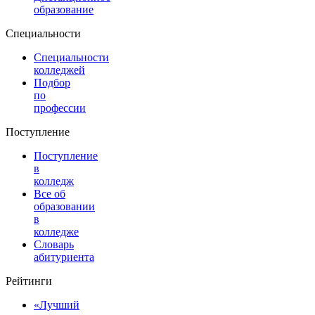
образование
Специальности
Специальности
колледжей
Подбор
по
профессии
Поступление
Поступление
в
колледж
Все об
образовании
в
колледже
Словарь
абитуриента
Рейтинги
«Лучший