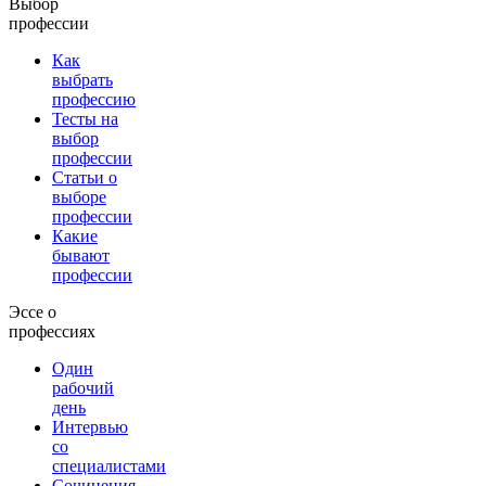
Выбор
профессии
Как
выбрать
профессию
Тесты на
выбор
профессии
Статьи о
выборе
профессии
Какие
бывают
профессии
Эссе о
профессиях
Один
рабочий
день
Интервью
со
специалистами
Сочинения