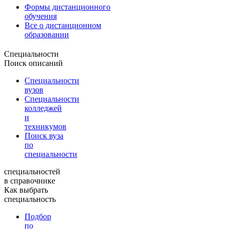
Формы дистанционного
обучения
Все о дистанционном
образовании
Специальности
Поиск описаний
Специальности
вузов
Специальности
колледжей
и
техникумов
Поиск вуза
по
специальности
специальностей
в справочнике
Как выбрать
специальность
Подбор
по