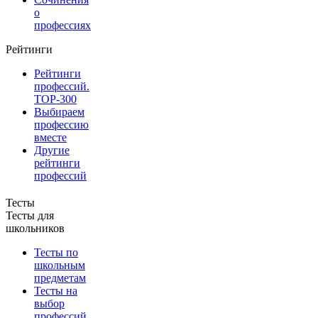
о
профессиях
Рейтинги
Рейтинги
профессий.
TOP-300
Выбираем
профессию
вместе
Другие
рейтинги
профессий
Тесты
Тесты для
школьников
Тесты по
школьным
предметам
Тесты на
выбор
профессий