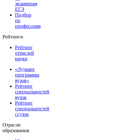
экзаменам
ЕГЭ
Подбор
по
профессиям
Рейтинги
Рейтинг
отраслей
науки
«Лучшие
программы
вузов»
Рейтинг
специальностей
вузов
Рейтинг
специальностей
ссузов
Отрасли
образования