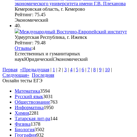
экономического университета имени Г.В. Плеханова
Кемеровская область, г. Кемерово
Рейтинг: 75.45
Экономический
40.
Международный Восточно-Европейский институт
Удмуртская Республика, г. Ижевск
Рейтинг: 79.48
Отзывы
:
4
Естественных и гуманитарных
наук
Юридический
Экономический
Первая
«Предыдущая
|
1
|
2
|
3
|
4
|
5
|
6
|
7
|
8
|
9
|
10
|
Следующая»
Последняя
Онлайн тесты ЕГЭ
Математика
3594
Русский язык
3031
Обществознание
763
Информатика
1950
Химия
2281
Татарская лит-ра
144
Физика
1378
Биология
3502
География
932