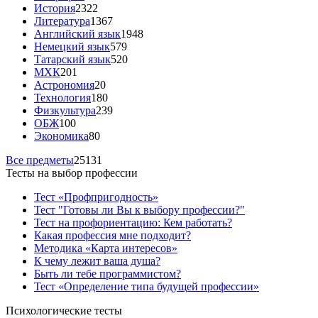
История
2322
Литература
1367
Английский язык
1948
Немецкий язык
579
Татарский язык
520
МХК
201
Астрономия
20
Технология
180
Физкультура
239
ОБЖ
100
Экономика
80
Все предметы
25131
Тесты на выбор профессии
Тест «Профпригодность»
Тест "Готовы ли Вы к выбору профессии?"
Тест на профориентацию: Кем работать?
Какая профессия мне подходит?
Методика «Карта интересов»
К чему лежит ваша душа?
Быть ли тебе программистом?
Тест «Определение типа будущей профессии»
Психологические тесты