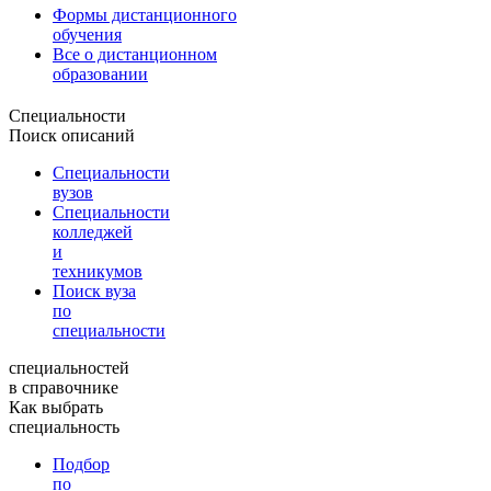
Формы дистанционного
обучения
Все о дистанционном
образовании
Специальности
Поиск описаний
Специальности
вузов
Специальности
колледжей
и
техникумов
Поиск вуза
по
специальности
специальностей
в справочнике
Как выбрать
специальность
Подбор
по