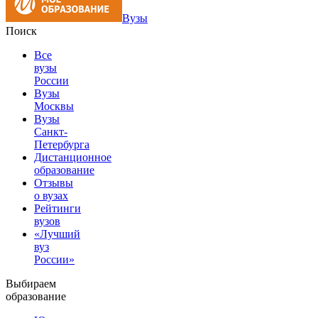
Вузы
Поиск
Все
вузы
России
Вузы
Москвы
Вузы
Санкт-
Петербурга
Дистанционное
образование
Отзывы
о вузах
Рейтинги
вузов
«Лучший
вуз
России»
Выбираем
образование