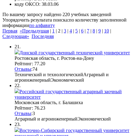
коду ОКСО:
38.03.06
По вашему запросу найдено
220
учебных заведений
Упорядочить результата поиска:
по количеству заполненной
информации
по алфавиту
Первая
«Предыдущая
|
1
|
2
|
3
|
4
|
5
|
6
|
7
|
8
|
9
|
10
|
Следующая»
Последняя
21.
Донской государственный технический университет
Ростовская область, г. Ростов-на-Дону
Рейтинг: 77.20
Отзывы
:
7
4
Технический и технологический
Аграрный и
агроинженерный
Экономический
22.
Российский государственный аграрный заочный
университет
Московская область, г. Балашиха
Рейтинг: 76.23
Отзывы
:
3
Аграрный и агроинженерный
Экономический
23.
Восточно-Сибирский государственный университет
технологий и управления