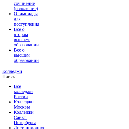
сочинение
(изложение)
Олимпиады
для
поступления
Все о
втором
высшем
образовании
Все о
высшем
образовании
Колледжи
Поиск
Все
колледжи
России
Колледжи
Москвы
Колледжи
Санкт-
Петербурга
Дистанционное