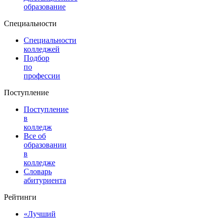
образование
Специальности
Специальности
колледжей
Подбор
по
профессии
Поступление
Поступление
в
колледж
Все об
образовании
в
колледже
Словарь
абитуриента
Рейтинги
«Лучший