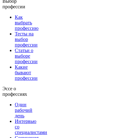
Выбор
профессии
Как
выбрать
профессию
Тесты на
выбор
профессии
Статьи о
выборе
профессии
Какие
бывают
профессии
Эссе о
профессиях
Один
рабочий
день
Интервью
со
специалистами
Сочинения