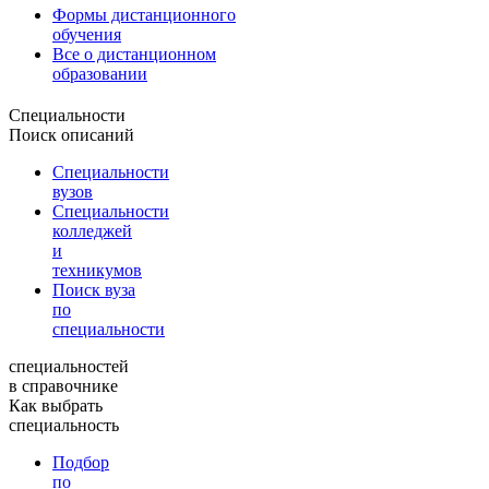
Формы дистанционного
обучения
Все о дистанционном
образовании
Специальности
Поиск описаний
Специальности
вузов
Специальности
колледжей
и
техникумов
Поиск вуза
по
специальности
специальностей
в справочнике
Как выбрать
специальность
Подбор
по