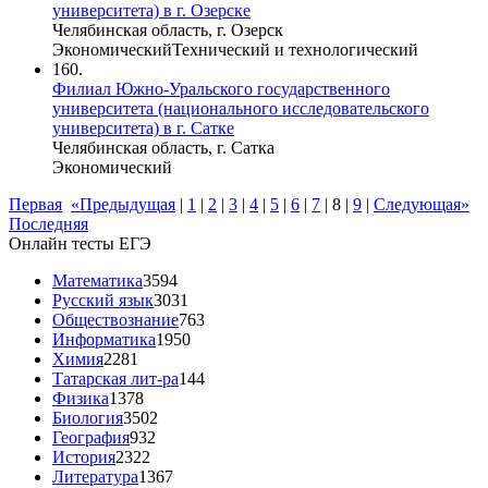
университета) в г. Озерске
Челябинская область, г. Озерск
Экономический
Технический и технологический
160.
Филиал Южно-Уральского государственного
университета (национального исследовательского
университета) в г. Сатке
Челябинская область, г. Сатка
Экономический
Первая
«Предыдущая
|
1
|
2
|
3
|
4
|
5
|
6
|
7
|
8
|
9
|
Следующая»
Последняя
Онлайн тесты ЕГЭ
Математика
3594
Русский язык
3031
Обществознание
763
Информатика
1950
Химия
2281
Татарская лит-ра
144
Физика
1378
Биология
3502
География
932
История
2322
Литература
1367