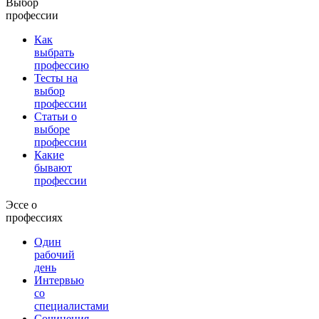
Выбор
профессии
Как
выбрать
профессию
Тесты на
выбор
профессии
Статьи о
выборе
профессии
Какие
бывают
профессии
Эссе о
профессиях
Один
рабочий
день
Интервью
со
специалистами
Сочинения