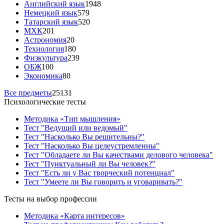
Английский язык
1948
Немецкий язык
579
Татарский язык
520
МХК
201
Астрономия
20
Технология
180
Физкультура
239
ОБЖ
100
Экономика
80
Все предметы
25131
Психологические тесты
Методика «Тип мышления»
Тест "Ведущий или ведомый"
Тест "Насколько Вы решительны?"
Тест "Насколько Вы целеустремленны"
Тест "Обладаете ли Вы качествами делового человека"
Тест "Пунктуальный ли Вы человек?"
Тест "Есть ли у Вас творческий потенциал"
Тест "Умеете ли Вы говорить и уговаривать?"
Тесты на выбор профессии
Методика «Карта интересов»