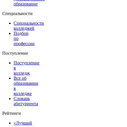
образование
Специальности
Специальности
колледжей
Подбор
по
профессии
Поступление
Поступление
в
колледж
Все об
образовании
в
колледже
Словарь
абитуриента
Рейтинги
«Лучший