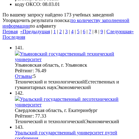
коду ОКСО:
08.03.01
По вашему запросу найдено
173
учебных заведений
Упорядочить результата поиска:
по количеству заполненной
информации
по алфавиту
Первая
«Предыдущая
|
1
|
2
|
3
|
4
|
5
|
6
|
7
|
8
|
9
|
Следующая»
Последняя
141.
Ульяновский государственный технический
университет
Ульяновская область, г. Ульяновск
Рейтинг: 76.49
Отзывы
:
5
Технический и технологический
Естественных и
гуманитарных наук
Экономический
142.
Уральский государственный лесотехнический
университет
Свердловская область, г. Екатеринбург
Рейтинг: 77.33
Технический и технологический
Экономический
143.
Уральский государственный университет путей
сообщения