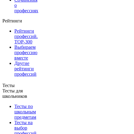
о
профессиях
Рейтинги
Рейтинги
профессий.
TOP-300
Выбираем
профессию
вместе
Другие
рейтинги
профессий
Тесты
Тесты для
школьников
Тесты по
школьным
предметам
Тесты на
выбор
профессий