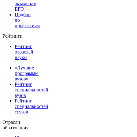
экзаменам
ЕГЭ
Подбор
по
профессиям
Рейтинги
Рейтинг
отраслей
науки
«Лучшие
программы
вузов»
Рейтинг
специальностей
вузов
Рейтинг
специальностей
ссузов
Отрасли
образования