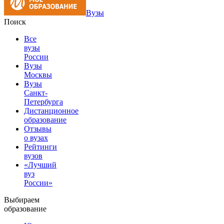
Вузы
Поиск
Все
вузы
России
Вузы
Москвы
Вузы
Санкт-
Петербурга
Дистанционное
образование
Отзывы
о вузах
Рейтинги
вузов
«Лучший
вуз
России»
Выбираем
образование