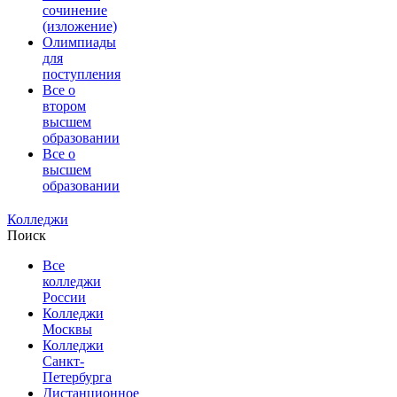
сочинение
(изложение)
Олимпиады
для
поступления
Все о
втором
высшем
образовании
Все о
высшем
образовании
Колледжи
Поиск
Все
колледжи
России
Колледжи
Москвы
Колледжи
Санкт-
Петербурга
Дистанционное