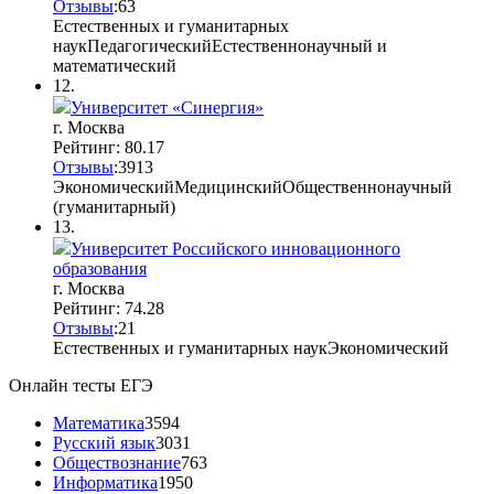
Отзывы
:
6
3
Естественных и гуманитарных
наук
Педагогический
Естественнонаучный и
математический
12.
Университет «Синергия»
г. Москва
Рейтинг: 80.17
Отзывы
:
39
1
3
Экономический
Медицинский
Общественнонаучный
(гуманитарный)
13.
Университет Российского инновационного
образования
г. Москва
Рейтинг: 74.28
Отзывы
:
2
1
Естественных и гуманитарных наук
Экономический
Онлайн тесты ЕГЭ
Математика
3594
Русский язык
3031
Обществознание
763
Информатика
1950