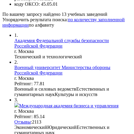
коду ОКСО:
45.05.01
По вашему запросу найдено
13
учебных заведений
Упорядочить результата поиска:
по количеству заполненной
информации
по алфавиту
1.
Академия Федеральной службы безопасности
Российской Федерации
г. Москва
Технический и технологический
2.
Военный университет Министерства обороны
Российской Федерации
г. Москва
Рейтинг: 77.81
Военный и силовых ведомств
Естественных и
гуманитарных наук
Культуры и искусств
3.
Международная академия бизнеса и управления
г. Москва
Рейтинг: 85.14
Отзывы
:
21
1
3
Экономический
Юридический
Естественных и
гуманитарных наук