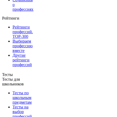
о
профессиях
Рейтинги
Рейтинги
профессий.
TOP-300
Выбираем
профессию
вместе
Другие
рейтинги
профессий
Тесты
Тесты для
школьников
Тесты по
школьным
предметам
Тесты на
выбор
профессий