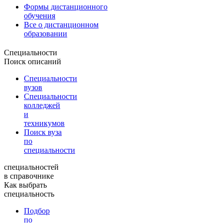
Формы дистанционного
обучения
Все о дистанционном
образовании
Специальности
Поиск описаний
Специальности
вузов
Специальности
колледжей
и
техникумов
Поиск вуза
по
специальности
специальностей
в справочнике
Как выбрать
специальность
Подбор
по