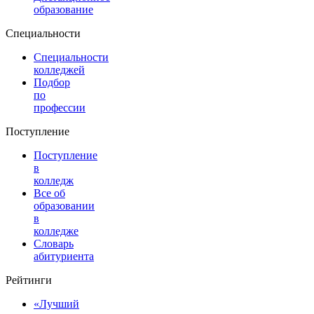
образование
Специальности
Специальности
колледжей
Подбор
по
профессии
Поступление
Поступление
в
колледж
Все об
образовании
в
колледже
Словарь
абитуриента
Рейтинги
«Лучший