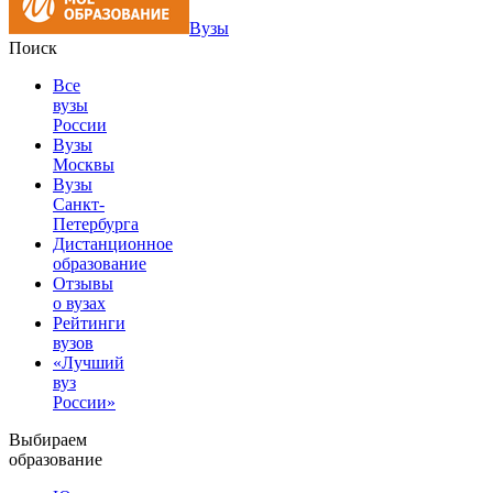
Вузы
Поиск
Все
вузы
России
Вузы
Москвы
Вузы
Санкт-
Петербурга
Дистанционное
образование
Отзывы
о вузах
Рейтинги
вузов
«Лучший
вуз
России»
Выбираем
образование