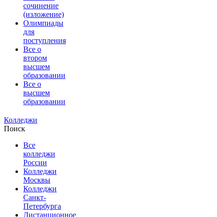
сочинение
(изложение)
Олимпиады
для
поступления
Все о
втором
высшем
образовании
Все о
высшем
образовании
Колледжи
Поиск
Все
колледжи
России
Колледжи
Москвы
Колледжи
Санкт-
Петербурга
Дистанционное