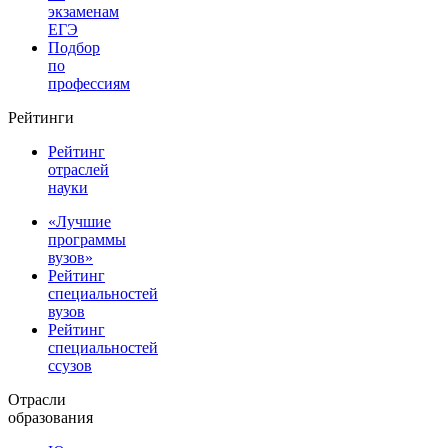
экзаменам
ЕГЭ
Подбор
по
профессиям
Рейтинги
Рейтинг
отраслей
науки
«Лучшие
программы
вузов»
Рейтинг
специальностей
вузов
Рейтинг
специальностей
ссузов
Отрасли
образования