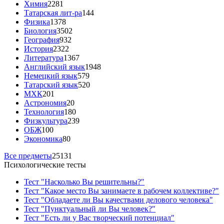
Химия
2281
Татарская лит-ра
144
Физика
1378
Биология
3502
География
932
История
2322
Литература
1367
Английский язык
1948
Немецкий язык
579
Татарский язык
520
МХК
201
Астрономия
20
Технология
180
Физкультура
239
ОБЖ
100
Экономика
80
Все предметы
25131
Психологические тесты
Тест "Насколько Вы решительны?"
Тест "Какое место Вы занимаете в рабочем коллективе?"
Тест "Обладаете ли Вы качествами делового человека"
Тест "Пунктуальный ли Вы человек?"
Тест "Есть ли у Вас творческий потенциал"