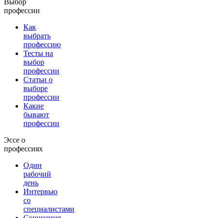
Выбор
профессии
Как
выбрать
профессию
Тесты на
выбор
профессии
Статьи о
выборе
профессии
Какие
бывают
профессии
Эссе о
профессиях
Один
рабочий
день
Интервью
со
специалистами
Сочинения