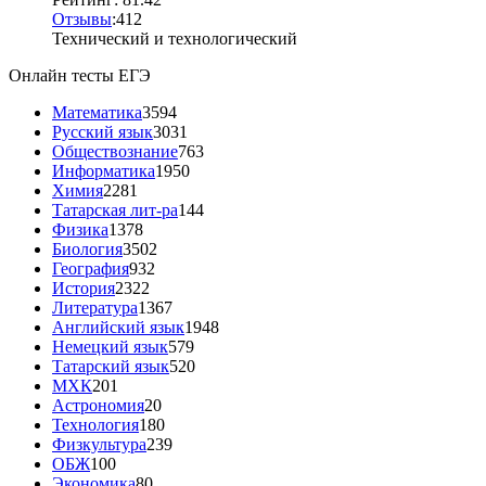
Отзывы
:
4
1
2
Технический и технологический
Онлайн тесты ЕГЭ
Математика
3594
Русский язык
3031
Обществознание
763
Информатика
1950
Химия
2281
Татарская лит-ра
144
Физика
1378
Биология
3502
География
932
История
2322
Литература
1367
Английский язык
1948
Немецкий язык
579
Татарский язык
520
МХК
201
Астрономия
20
Технология
180
Физкультура
239
ОБЖ
100
Экономика
80