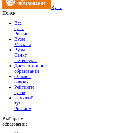
Вузы
Поиск
Все
вузы
России
Вузы
Москвы
Вузы
Санкт-
Петербурга
Дистанционное
образование
Отзывы
о вузах
Рейтинги
вузов
«Лучший
вуз
России»
Выбираем
образование