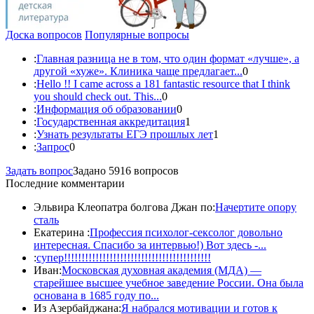
Доска вопросов
Популярные вопросы
:
Главная разница не в том, что один формат «лучше», а
другой «хуже». Клиника чаще предлагает...
0
:
Hello !! I came across a 181 fantastic resource that I think
you should check out. This...
0
:
Информация об образовании
0
:
Государственная аккредитация
1
:
Узнать результаты ЕГЭ прошлых лет
1
:
Запрос
0
Задать вопрос
Задано 5916 вопросов
Последние комментарии
Эльвира Клеопатра болгова Джан по:
Начертите опору
сталь
Екатерина :
Профессия психолог-сексолог довольно
интересная. Спасибо за интервью!) Вот здесь -...
:
супер!!!!!!!!!!!!!!!!!!!!!!!!!!!!!!!!!!!!!!!!!!
Иван:
Московская духовная академия (МДА) —
старейшее высшее учебное заведение России. Она была
основана в 1685 году по...
Из Азербайджана:
Я набрался мотивации и готов к