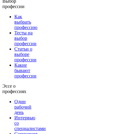
Выбор
профессии
Как
выбрать
профессию
Тесты на
выбор
профессии
Статьи о
выборе
профессии
Какие
бывают
профессии
Эссе о
профессиях
Один
рабочий
день
Интервью
со
специалистами
Сочинения