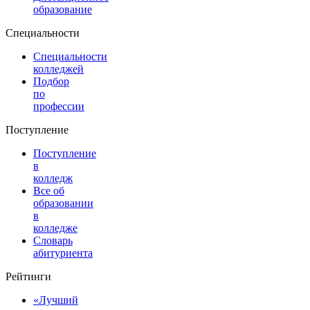
образование
Специальности
Специальности
колледжей
Подбор
по
профессии
Поступление
Поступление
в
колледж
Все об
образовании
в
колледже
Словарь
абитуриента
Рейтинги
«Лучший