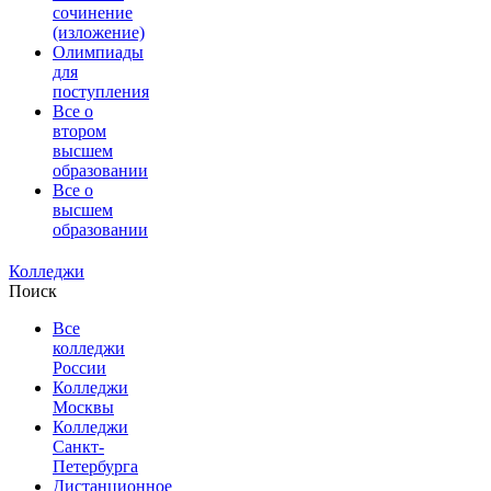
сочинение
(изложение)
Олимпиады
для
поступления
Все о
втором
высшем
образовании
Все о
высшем
образовании
Колледжи
Поиск
Все
колледжи
России
Колледжи
Москвы
Колледжи
Санкт-
Петербурга
Дистанционное