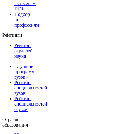
экзаменам
ЕГЭ
Подбор
по
профессиям
Рейтинги
Рейтинг
отраслей
науки
«Лучшие
программы
вузов»
Рейтинг
специальностей
вузов
Рейтинг
специальностей
ссузов
Отрасли
образования