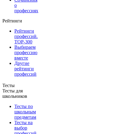
о
профессиях
Рейтинги
Рейтинги
профессий.
TOP-300
Выбираем
профессию
вместе
Другие
рейтинги
профессий
Тесты
Тесты для
школьников
Тесты по
школьным
предметам
Тесты на
выбор
профессий