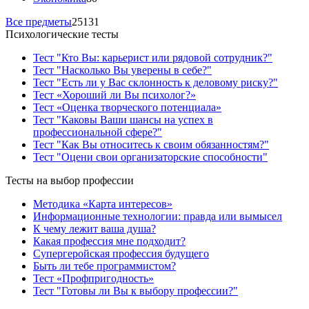
Все предметы
25131
Психологические тесты
Тест "Кто Вы: карьерист или рядовой сотрудник?"
Тест "Насколько Вы уверены в себе?"
Тест "Есть ли у Вас склонность к деловому риску?"
Тест «Хороший ли Вы психолог?»
Тест «Оценка творческого потенциала»
Тест "Каковы Ваши шансы на успех в
профессиональной сфере?"
Тест "Как Вы относитесь к своим обязанностям?"
Тест "Оцени свои организаторские способности"
Тесты на выбор профессии
Методика «Карта интересов»
Информационные технологии: правда или вымысел
К чему лежит ваша душа?
Какая профессия мне подходит?
Супергеройская профессия будущего
Быть ли тебе программистом?
Тест «Профпригодность»
Тест "Готовы ли Вы к выбору профессии?"