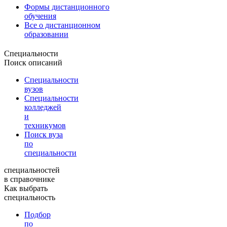
Формы дистанционного
обучения
Все о дистанционном
образовании
Специальности
Поиск описаний
Специальности
вузов
Специальности
колледжей
и
техникумов
Поиск вуза
по
специальности
специальностей
в справочнике
Как выбрать
специальность
Подбор
по