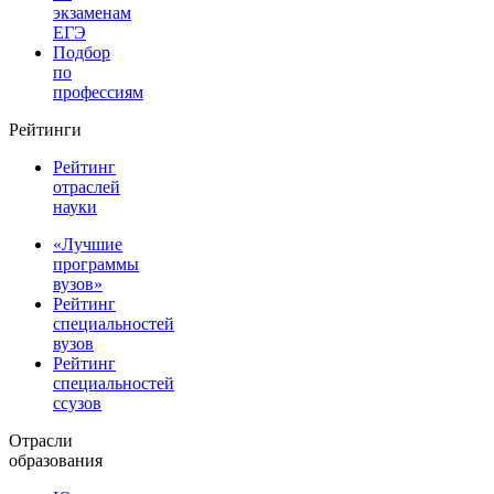
экзаменам
ЕГЭ
Подбор
по
профессиям
Рейтинги
Рейтинг
отраслей
науки
«Лучшие
программы
вузов»
Рейтинг
специальностей
вузов
Рейтинг
специальностей
ссузов
Отрасли
образования