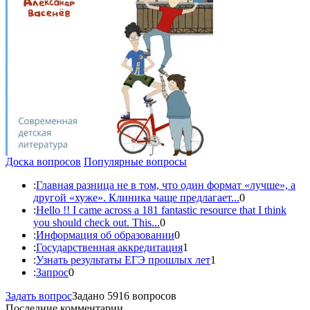
Доска вопросов
Популярные вопросы
:
Главная разница не в том, что один формат «лучше», а
другой «хуже». Клиника чаще предлагает...
0
:
Hello !! I came across a 181 fantastic resource that I think
you should check out. This...
0
:
Информация об образовании
0
:
Государственная аккредитация
1
:
Узнать результаты ЕГЭ прошлых лет
1
:
Запрос
0
Задать вопрос
Задано 5916 вопросов
Последние комментарии