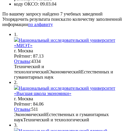
коду ОКСО:
09.03.04
По вашему запросу найдено
7
учебных заведений
Упорядочить результата поиска:
по количеству заполненной
информации
по алфавиту
1.
Национальный исследовательский университет
«МИЭТ»
г. Москва
Рейтинг: 87.13
Отзывы
:
43
3
4
Технический и
технологический
Экономический
Естественных и
гуманитарных наук
2.
Национальный исследовательский университет
«Высшая школа экономики»
г. Москва
Рейтинг: 84.06
Отзывы
:
5
1
1
Экономический
Естественных и гуманитарных
наук
Технический и технологический
3.
Национальный исследовательский ядерный