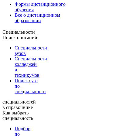
Формы дистанционного
обучения
Все о дистанционном
образовании
Специальности
Поиск описаний
Специальности
вузов
Специальности
колледжей
и
техникумов
Поиск вуза
по
специальности
специальностей
в справочнике
Как выбрать
специальность
Подбор
по