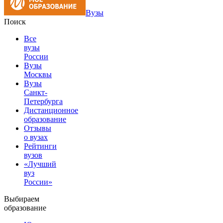
Вузы
Поиск
Все
вузы
России
Вузы
Москвы
Вузы
Санкт-
Петербурга
Дистанционное
образование
Отзывы
о вузах
Рейтинги
вузов
«Лучший
вуз
России»
Выбираем
образование