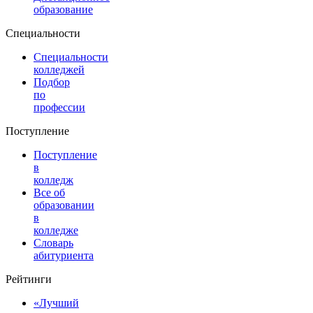
образование
Специальности
Специальности
колледжей
Подбор
по
профессии
Поступление
Поступление
в
колледж
Все об
образовании
в
колледже
Словарь
абитуриента
Рейтинги
«Лучший