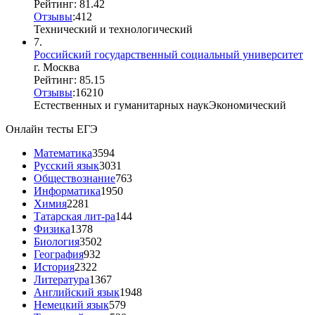
Рейтинг: 81.42
Отзывы
:
4
1
2
Технический и технологический
7.
Российский государственный социальный университет
г. Москва
Рейтинг: 85.15
Отзывы
:
16
2
10
Естественных и гуманитарных наук
Экономический
Онлайн тесты ЕГЭ
Математика
3594
Русский язык
3031
Обществознание
763
Информатика
1950
Химия
2281
Татарская лит-ра
144
Физика
1378
Биология
3502
География
932
История
2322
Литература
1367
Английский язык
1948
Немецкий язык
579