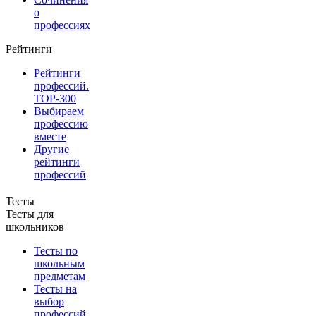
о
профессиях
Рейтинги
Рейтинги
профессий.
TOP-300
Выбираем
профессию
вместе
Другие
рейтинги
профессий
Тесты
Тесты для
школьников
Тесты по
школьным
предметам
Тесты на
выбор
профессий