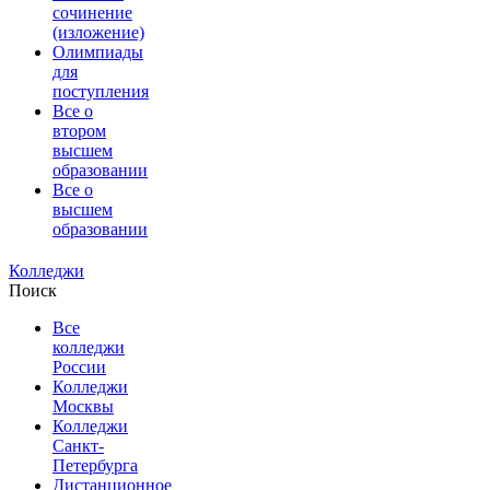
сочинение
(изложение)
Олимпиады
для
поступления
Все о
втором
высшем
образовании
Все о
высшем
образовании
Колледжи
Поиск
Все
колледжи
России
Колледжи
Москвы
Колледжи
Санкт-
Петербурга
Дистанционное