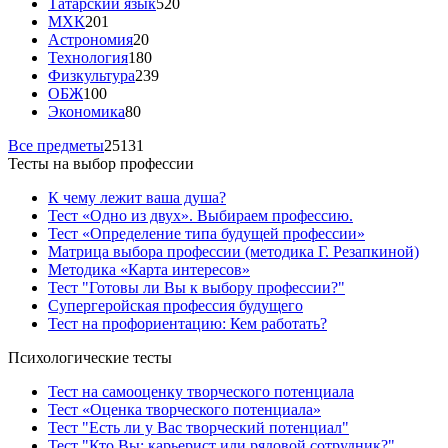
Татарский язык
520
МХК
201
Астрономия
20
Технология
180
Физкультура
239
ОБЖ
100
Экономика
80
Все предметы
25131
Тесты на выбор профессии
К чему лежит ваша душа?
Тест «Одно из двух». Выбираем профессию.
Тест «Определение типа будущей профессии»
Матрица выбора профессии (методика Г. Резапкиной)
Методика «Карта интересов»
Тест "Готовы ли Вы к выбору профессии?"
Супергеройская профессия будущего
Тест на профориентацию: Кем работать?
Психологические тесты
Тест на самооценку творческого потенциала
Тест «Оценка творческого потенциала»
Тест "Есть ли у Вас творческий потенциал"
Тест "Кто Вы: карьерист или рядовой сотрудник?"