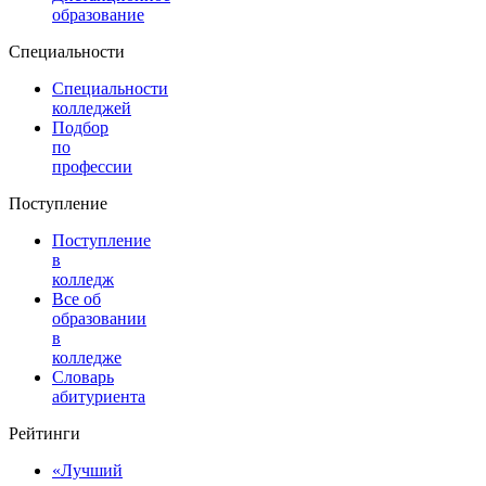
образование
Специальности
Специальности
колледжей
Подбор
по
профессии
Поступление
Поступление
в
колледж
Все об
образовании
в
колледже
Словарь
абитуриента
Рейтинги
«Лучший