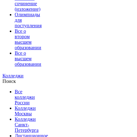
сочинение
(изложение)
Олимпиады
для
поступления
Все о
втором
высшем
образовании
Все о
высшем
образовании
Колледжи
Поиск
Все
колледжи
России
Колледжи
Москвы
Колледжи
Санкт-
Петербурга
Дистанционное