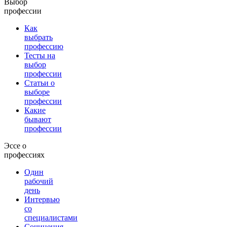
Выбор
профессии
Как
выбрать
профессию
Тесты на
выбор
профессии
Статьи о
выборе
профессии
Какие
бывают
профессии
Эссе о
профессиях
Один
рабочий
день
Интервью
со
специалистами
Сочинения