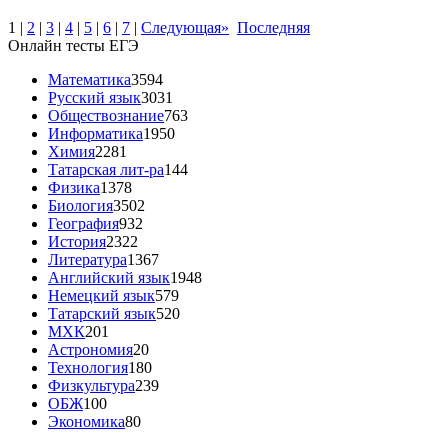
1
|
2
|
3
|
4
|
5
|
6
|
7
|
Следующая»
Последняя
Онлайн тесты ЕГЭ
Математика
3594
Русский язык
3031
Обществознание
763
Информатика
1950
Химия
2281
Татарская лит-ра
144
Физика
1378
Биология
3502
География
932
История
2322
Литература
1367
Английский язык
1948
Немецкий язык
579
Татарский язык
520
МХК
201
Астрономия
20
Технология
180
Физкультура
239
ОБЖ
100
Экономика
80