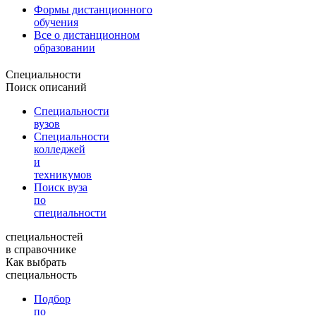
Формы дистанционного
обучения
Все о дистанционном
образовании
Специальности
Поиск описаний
Специальности
вузов
Специальности
колледжей
и
техникумов
Поиск вуза
по
специальности
специальностей
в справочнике
Как выбрать
специальность
Подбор
по