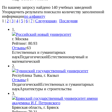
По вашему запросу найдено
140
учебных заведений
Упорядочить результата поиска:
по количеству заполненной
информации
по алфавиту
1
|
2
|
3
|
4
|
5
|
6
|
7
|
Следующая»
Последняя
1.
Российский новый университет
г. Москва
Рейтинг: 80.93
Отзывы
:
6
3
Естественных и гуманитарных
наук
Педагогический
Естественнонаучный и
математический
2.
Тувинский государственный университет
Республика Тыва, г. Кызыл
Отзывы
:
1
Педагогический
Естественных и гуманитарных
наук
Архитектуры и строительства
3.
Брянский государственный университет имени
академика И.Г. Петровского
Брянская область, г. Брянск
Рейтинг: 79.31