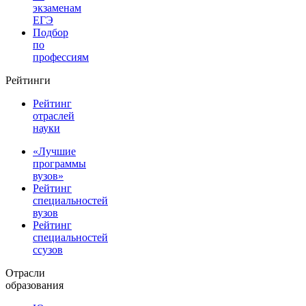
экзаменам
ЕГЭ
Подбор
по
профессиям
Рейтинги
Рейтинг
отраслей
науки
«Лучшие
программы
вузов»
Рейтинг
специальностей
вузов
Рейтинг
специальностей
ссузов
Отрасли
образования