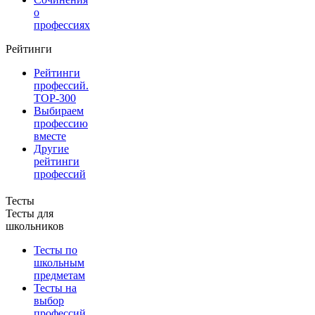
о
профессиях
Рейтинги
Рейтинги
профессий.
TOP-300
Выбираем
профессию
вместе
Другие
рейтинги
профессий
Тесты
Тесты для
школьников
Тесты по
школьным
предметам
Тесты на
выбор
профессий