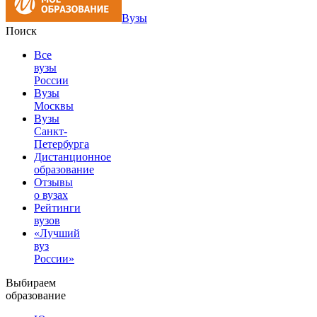
Вузы
Поиск
Все
вузы
России
Вузы
Москвы
Вузы
Санкт-
Петербурга
Дистанционное
образование
Отзывы
о вузах
Рейтинги
вузов
«Лучший
вуз
России»
Выбираем
образование