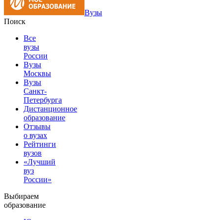
Вузы
Поиск
Все
вузы
России
Вузы
Москвы
Вузы
Санкт-
Петербурга
Дистанционное
образование
Отзывы
о вузах
Рейтинги
вузов
«Лучший
вуз
России»
Выбираем
образование