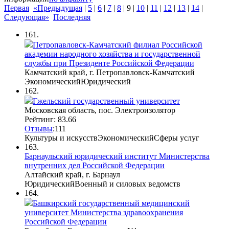
Первая
«Предыдущая
|
5
|
6
|
7
|
8
|
9
|
10
|
11
|
12
|
13
|
14
|
Следующая»
Последняя
161.
Петропавловск-Камчатский филиал Российской
академии народного хозяйства и государственной
службы при Президенте Российской Федерации
Камчатский край, г. Петропавловск-Камчатский
Экономический
Юридический
162.
Гжельский государственный университет
Московская область, пос. Электроизолятор
Рейтинг: 83.66
Отзывы
:
11
1
Культуры и искусств
Экономический
Сферы услуг
163.
Барнаульский юридический институт Министерства
внутренних дел Российской Федерации
Алтайский край, г. Барнаул
Юридический
Военный и силовых ведомств
164.
Башкирский государственный медицинский
университет Министерства здравоохранения
Российской Федерации