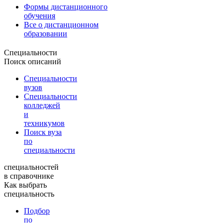
Формы дистанционного
обучения
Все о дистанционном
образовании
Специальности
Поиск описаний
Специальности
вузов
Специальности
колледжей
и
техникумов
Поиск вуза
по
специальности
специальностей
в справочнике
Как выбрать
специальность
Подбор
по