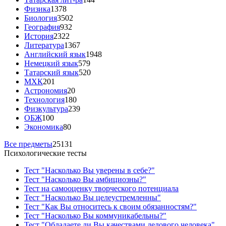
Физика
1378
Биология
3502
География
932
История
2322
Литература
1367
Английский язык
1948
Немецкий язык
579
Татарский язык
520
МХК
201
Астрономия
20
Технология
180
Физкультура
239
ОБЖ
100
Экономика
80
Все предметы
25131
Психологические тесты
Тест "Насколько Вы уверены в себе?"
Тест "Насколько Вы амбициозны?"
Тест на самооценку творческого потенциала
Тест "Насколько Вы целеустремленны"
Тест "Как Вы относитесь к своим обязанностям?"
Тест "Насколько Вы коммуникабельны?"
Тест "Обладаете ли Вы качествами делового человека"