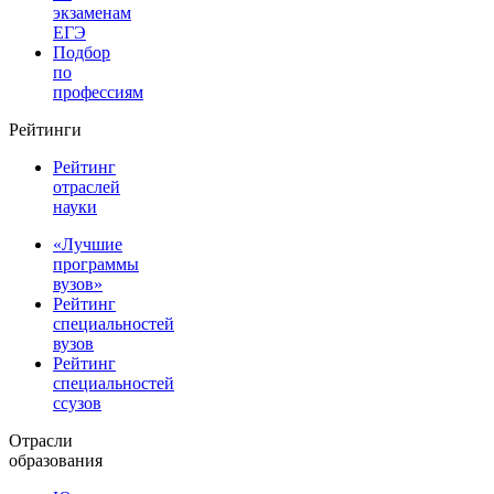
экзаменам
ЕГЭ
Подбор
по
профессиям
Рейтинги
Рейтинг
отраслей
науки
«Лучшие
программы
вузов»
Рейтинг
специальностей
вузов
Рейтинг
специальностей
ссузов
Отрасли
образования