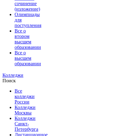
сочинение
(изложение)
Олимпиады
для
поступления
Все о
втором
высшем
образовании
Все о
высшем
образовании
Колледжи
Поиск
Все
колледжи
России
Колледжи
Москвы
Колледжи
Санкт-
Петербурга
Дистанционное