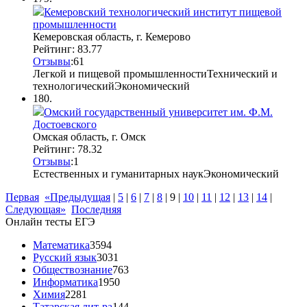
Кемеровский технологический институт пищевой
промышленности
Кемеровская область, г. Кемерово
Рейтинг: 83.77
Отзывы
:
6
1
Легкой и пищевой промышленности
Технический и
технологический
Экономический
180.
Омский государственный университет им. Ф.М.
Достоевского
Омская область, г. Омск
Рейтинг: 78.32
Отзывы
:
1
Естественных и гуманитарных наук
Экономический
Первая
«Предыдущая
|
5
|
6
|
7
|
8
|
9
|
10
|
11
|
12
|
13
|
14
|
Следующая»
Последняя
Онлайн тесты ЕГЭ
Математика
3594
Русский язык
3031
Обществознание
763
Информатика
1950
Химия
2281
Татарская лит-ра
144