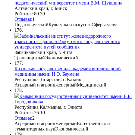
педагогический университет имени В.М. Шукшина
Алтайский край, г. Бийск
Рейтинг: 80.39
Отзывы
:
1
Педагогический
Культуры и искусств
Сферы услуг
176.
Забайкальский институт железнодорожного
транспорта - филиал Иркутского государственного
университета путей сообщения
Забайкальский край, г. Чита
Транспортный
Экономический
177.
Казанская государственная академия ветеринарной
медицины имени Н.Э. Баумана
Республика Татарстан, г. Казань
Аграрный и агроинженерный
Медицинский
178.
Калмыцкий государственный университет имени Б.Б.
Городовикова
Республика Калмыкия, г. Элиста
Рейтинг: 76.10
Отзывы
:
2
Аграрный и агроинженерный
Естественных и
гуманитарных наук
Экономический
179.