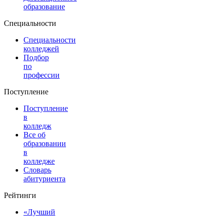
образование
Специальности
Специальности
колледжей
Подбор
по
профессии
Поступление
Поступление
в
колледж
Все об
образовании
в
колледже
Словарь
абитуриента
Рейтинги
«Лучший