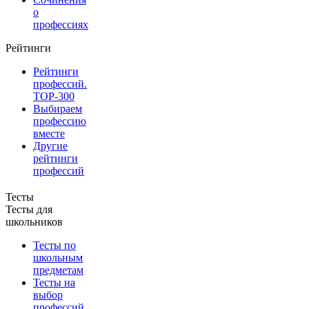
о
профессиях
Рейтинги
Рейтинги
профессий.
TOP-300
Выбираем
профессию
вместе
Другие
рейтинги
профессий
Тесты
Тесты для
школьников
Тесты по
школьным
предметам
Тесты на
выбор
профессий