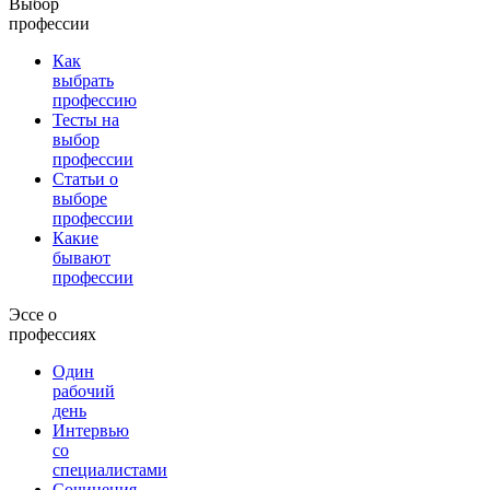
Выбор
профессии
Как
выбрать
профессию
Тесты на
выбор
профессии
Статьи о
выборе
профессии
Какие
бывают
профессии
Эссе о
профессиях
Один
рабочий
день
Интервью
со
специалистами
Сочинения