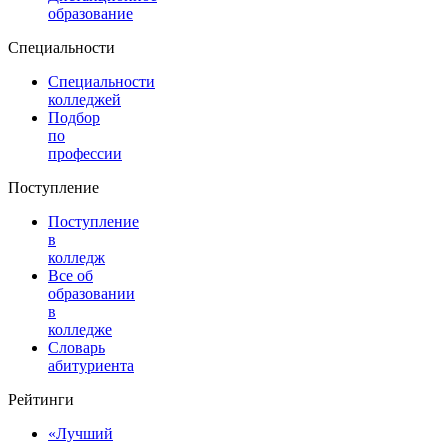
образование
Специальности
Специальности
колледжей
Подбор
по
профессии
Поступление
Поступление
в
колледж
Все об
образовании
в
колледже
Словарь
абитуриента
Рейтинги
«Лучший