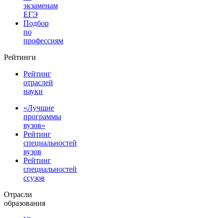
экзаменам
ЕГЭ
Подбор
по
профессиям
Рейтинги
Рейтинг
отраслей
науки
«Лучшие
программы
вузов»
Рейтинг
специальностей
вузов
Рейтинг
специальностей
ссузов
Отрасли
образования