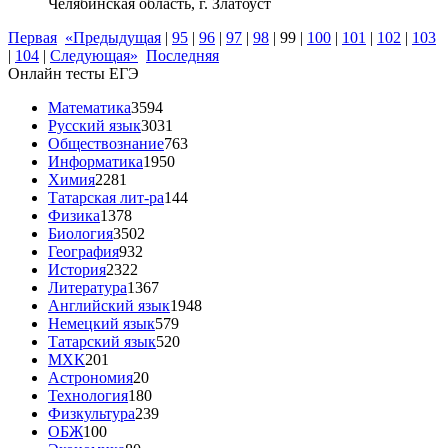
Челябинская область, г. Златоуст
Первая
«Предыдущая
|
95
|
96
|
97
|
98
|
99
|
100
|
101
|
102
|
103
|
104
|
Следующая»
Последняя
Онлайн тесты ЕГЭ
Математика
3594
Русский язык
3031
Обществознание
763
Информатика
1950
Химия
2281
Татарская лит-ра
144
Физика
1378
Биология
3502
География
932
История
2322
Литература
1367
Английский язык
1948
Немецкий язык
579
Татарский язык
520
МХК
201
Астрономия
20
Технология
180
Физкультура
239
ОБЖ
100