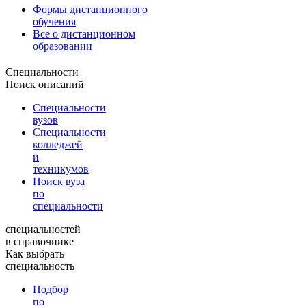
Формы дистанционного
обучения
Все о дистанционном
образовании
Специальности
Поиск описаний
Специальности
вузов
Специальности
колледжей
и
техникумов
Поиск вуза
по
специальности
специальностей
в справочнике
Как выбрать
специальность
Подбор
по