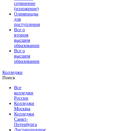
сочинение
(изложение)
Олимпиады
для
поступления
Все о
втором
высшем
образовании
Все о
высшем
образовании
Колледжи
Поиск
Все
колледжи
России
Колледжи
Москвы
Колледжи
Санкт-
Петербурга
Дистанционное