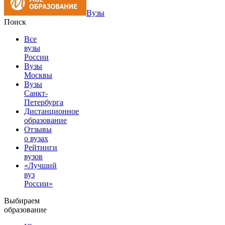
Вузы
Поиск
Все
вузы
России
Вузы
Москвы
Вузы
Санкт-
Петербурга
Дистанционное
образование
Отзывы
о вузах
Рейтинги
вузов
«Лучший
вуз
России»
Выбираем
образование