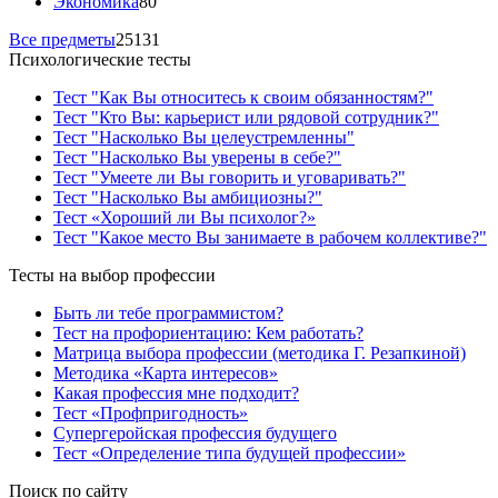
Экономика
80
Все предметы
25131
Психологические тесты
Тест "Как Вы относитесь к своим обязанностям?"
Тест "Кто Вы: карьерист или рядовой сотрудник?"
Тест "Насколько Вы целеустремленны"
Тест "Насколько Вы уверены в себе?"
Тест "Умеете ли Вы говорить и уговаривать?"
Тест "Насколько Вы амбициозны?"
Тест «Хороший ли Вы психолог?»
Тест "Какое место Вы занимаете в рабочем коллективе?"
Тесты на выбор профессии
Быть ли тебе программистом?
Тест на профориентацию: Кем работать?
Матрица выбора профессии (методика Г. Резапкиной)
Методика «Карта интересов»
Какая профессия мне подходит?
Тест «Профпригодность»
Супергеройская профессия будущего
Тест «Определение типа будущей профессии»
Поиск по сайту