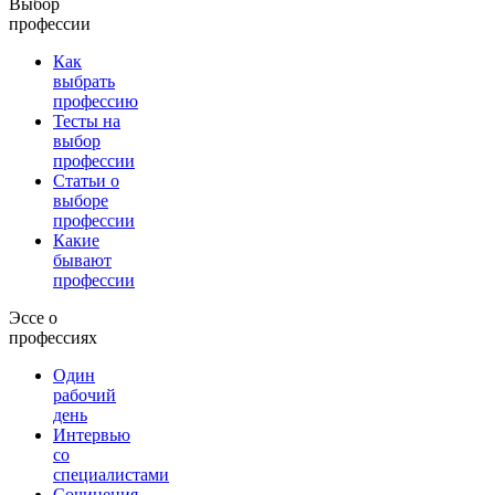
Выбор
профессии
Как
выбрать
профессию
Тесты на
выбор
профессии
Статьи о
выборе
профессии
Какие
бывают
профессии
Эссе о
профессиях
Один
рабочий
день
Интервью
со
специалистами
Сочинения