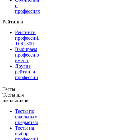
о
профессиях
Рейтинги
Рейтинги
профессий.
TOP-300
Выбираем
профессию
вместе
Другие
рейтинги
профессий
Тесты
Тесты для
школьников
Тесты по
школьным
предметам
Тесты на
выбор
профессий