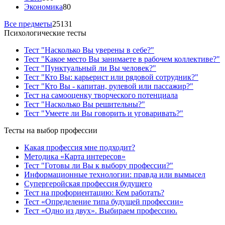
Экономика
80
Все предметы
25131
Психологические тесты
Тест "Насколько Вы уверены в себе?"
Тест "Какое место Вы занимаете в рабочем коллективе?"
Тест "Пунктуальный ли Вы человек?"
Тест "Кто Вы: карьерист или рядовой сотрудник?"
Тест "Кто Вы - капитан, рулевой или пассажир?"
Тест на самооценку творческого потенциала
Тест "Насколько Вы решительны?"
Тест "Умеете ли Вы говорить и уговаривать?"
Тесты на выбор профессии
Какая профессия мне подходит?
Методика «Карта интересов»
Тест "Готовы ли Вы к выбору профессии?"
Информационные технологии: правда или вымысел
Супергеройская профессия будущего
Тест на профориентацию: Кем работать?
Тест «Определение типа будущей профессии»
Тест «Одно из двух». Выбираем профессию.