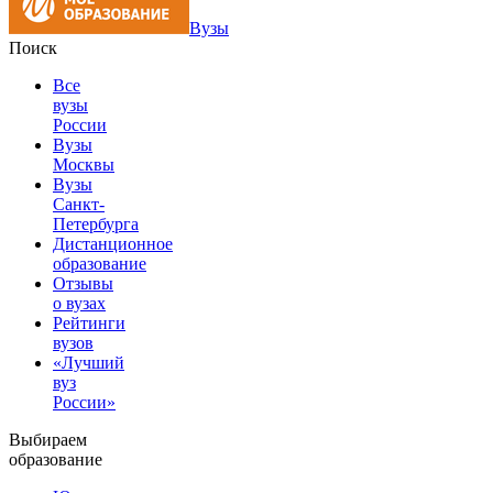
Вузы
Поиск
Все
вузы
России
Вузы
Москвы
Вузы
Санкт-
Петербурга
Дистанционное
образование
Отзывы
о вузах
Рейтинги
вузов
«Лучший
вуз
России»
Выбираем
образование