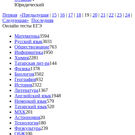
Юридический
Первая
«Предыдущая
|
15
|
16
|
17
|
18
|
19
|
20
|
21
|
22
|
23
|
24
|
Следующая»
Последняя
Онлайн тесты ЕГЭ
Математика
3594
Русский язык
3031
Обществознание
763
Информатика
1950
Химия
2281
Татарская лит-ра
144
Физика
1378
Биология
3502
География
932
История
2322
Литература
1367
Английский язык
1948
Немецкий язык
579
Татарский язык
520
МХК
201
Астрономия
20
Технология
180
Физкультура
239
ОБЖ
100