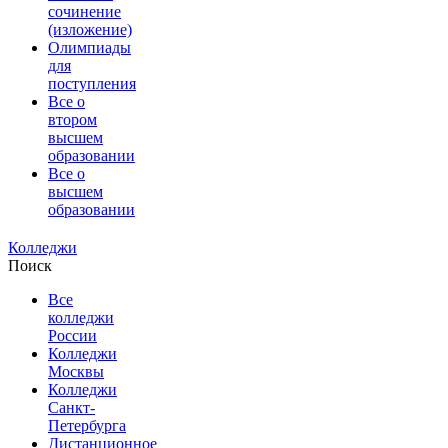
сочинение
(изложение)
Олимпиады
для
поступления
Все о
втором
высшем
образовании
Все о
высшем
образовании
Колледжи
Поиск
Все
колледжи
России
Колледжи
Москвы
Колледжи
Санкт-
Петербурга
Дистанционное