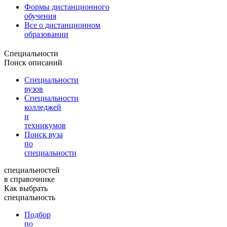
Формы дистанционного
обучения
Все о дистанционном
образовании
Специальности
Поиск описаний
Специальности
вузов
Специальности
колледжей
и
техникумов
Поиск вуза
по
специальности
специальностей
в справочнике
Как выбрать
специальность
Подбор
по