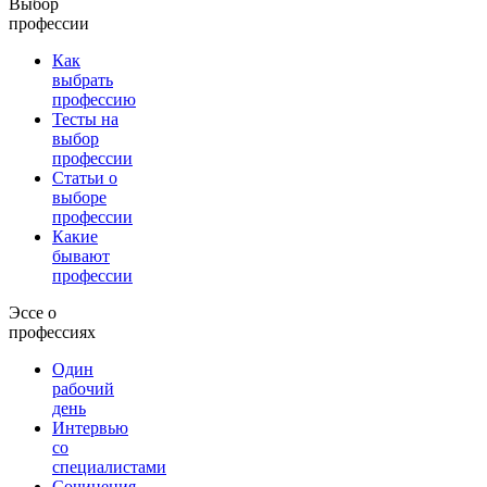
Выбор
профессии
Как
выбрать
профессию
Тесты на
выбор
профессии
Статьи о
выборе
профессии
Какие
бывают
профессии
Эссе о
профессиях
Один
рабочий
день
Интервью
со
специалистами
Сочинения