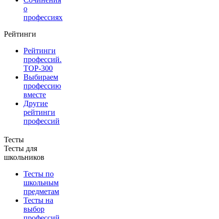
о
профессиях
Рейтинги
Рейтинги
профессий.
TOP-300
Выбираем
профессию
вместе
Другие
рейтинги
профессий
Тесты
Тесты для
школьников
Тесты по
школьным
предметам
Тесты на
выбор
профессий