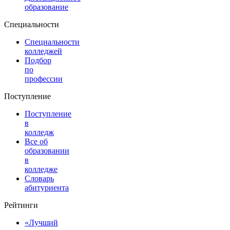
образование
Специальности
Специальности
колледжей
Подбор
по
профессии
Поступление
Поступление
в
колледж
Все об
образовании
в
колледже
Словарь
абитуриента
Рейтинги
«Лучший