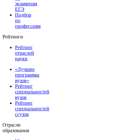
экзаменам
ЕГЭ
Подбор
по
профессиям
Рейтинги
Рейтинг
отраслей
науки
«Лучшие
программы
вузов»
Рейтинг
специальностей
вузов
Рейтинг
специальностей
ссузов
Отрасли
образования