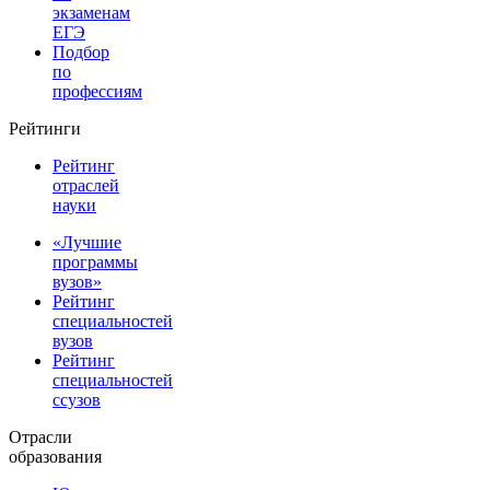
экзаменам
ЕГЭ
Подбор
по
профессиям
Рейтинги
Рейтинг
отраслей
науки
«Лучшие
программы
вузов»
Рейтинг
специальностей
вузов
Рейтинг
специальностей
ссузов
Отрасли
образования