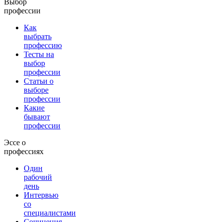
Выбор
профессии
Как
выбрать
профессию
Тесты на
выбор
профессии
Статьи о
выборе
профессии
Какие
бывают
профессии
Эссе о
профессиях
Один
рабочий
день
Интервью
со
специалистами
Сочинения