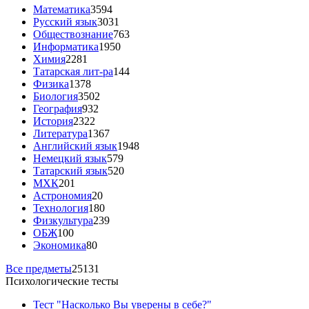
Математика
3594
Русский язык
3031
Обществознание
763
Информатика
1950
Химия
2281
Татарская лит-ра
144
Физика
1378
Биология
3502
География
932
История
2322
Литература
1367
Английский язык
1948
Немецкий язык
579
Татарский язык
520
МХК
201
Астрономия
20
Технология
180
Физкультура
239
ОБЖ
100
Экономика
80
Все предметы
25131
Психологические тесты
Тест "Насколько Вы уверены в себе?"