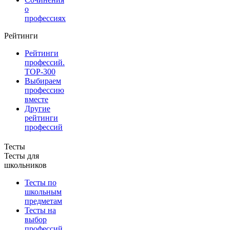
о
профессиях
Рейтинги
Рейтинги
профессий.
TOP-300
Выбираем
профессию
вместе
Другие
рейтинги
профессий
Тесты
Тесты для
школьников
Тесты по
школьным
предметам
Тесты на
выбор
профессий