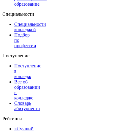
образование
Специальности
Специальности
колледжей
Подбор
по
профессии
Поступление
Поступление
в
колледж
Все об
образовании
в
колледже
Словарь
абитуриента
Рейтинги
«Лучший