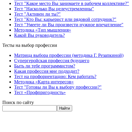
Тест "Какое место Вы занимаете в рабочем коллективе?"
Тест "Насколько Вы целеустремленны"
Тест "Активен ли ты?"
Тест "Кто Вы: карьерист или рядовой сотрудник?"
Тест "Умеете ли Вы произвести нужное впечатление"
Методика «Тип мышления»
Какой Вы руководитель?
Тесты на выбор профессии
Матрица выбора профессии (методика Г. Резапкиной)
Супергеройская профессия будущего
Быть ли тебе программистом?
Какая профессия мне подходит?
Тест на профориентацию: Кем работать?
Методика «Карта интересов»
Тест "Готовы ли Вы к выбору профессии?"
Тест «Профпригодность»
Поиск по сайту
Найти