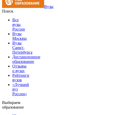
Вузы
Поиск
Все
вузы
России
Вузы
Москвы
Вузы
Санкт-
Петербурга
Дистанционное
образование
Отзывы
о вузах
Рейтинги
вузов
«Лучший
вуз
России»
Выбираем
образование