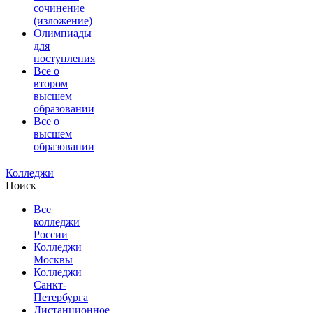
сочинение
(изложение)
Олимпиады
для
поступления
Все о
втором
высшем
образовании
Все о
высшем
образовании
Колледжи
Поиск
Все
колледжи
России
Колледжи
Москвы
Колледжи
Санкт-
Петербурга
Дистанционное