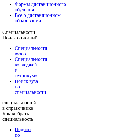
Формы дистанционного
обучения
Все о дистанционном
образовании
Специальности
Поиск описаний
Специальности
вузов
Специальности
колледжей
и
техникумов
Поиск вуза
по
специальности
специальностей
в справочнике
Как выбрать
специальность
Подбор
по