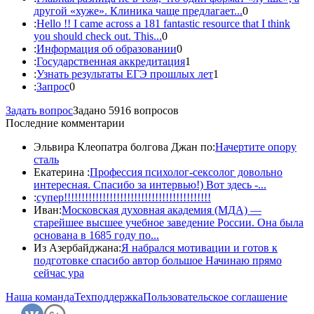
другой «хуже». Клиника чаще предлагает...
0
:
Hello !! I came across a 181 fantastic resource that I think
you should check out. This...
0
:
Информация об образовании
0
:
Государственная аккредитация
1
:
Узнать результаты ЕГЭ прошлых лет
1
:
Запрос
0
Задать вопрос
Задано 5916 вопросов
Последние комментарии
Эльвира Клеопатра болгова Джан по:
Начертите опору
сталь
Екатерина :
Профессия психолог-сексолог довольно
интересная. Спасибо за интервью!) Вот здесь -...
:
супер!!!!!!!!!!!!!!!!!!!!!!!!!!!!!!!!!!!!!!!!!!
Иван:
Московская духовная академия (МДА) —
старейшее высшее учебное заведение России. Она была
основана в 1685 году по...
Из Азербайджана:
Я набрался мотивации и готов к
подготовке спасибо автор большое Начинаю прямо
сейчас ура
Наша команда
Техподдержка
Пользовательское соглашение