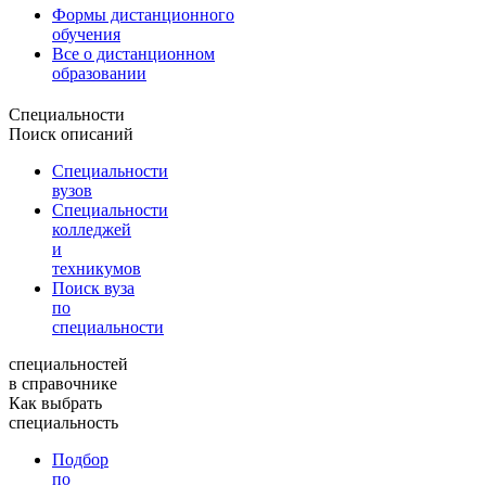
Формы дистанционного
обучения
Все о дистанционном
образовании
Специальности
Поиск описаний
Специальности
вузов
Специальности
колледжей
и
техникумов
Поиск вуза
по
специальности
специальностей
в справочнике
Как выбрать
специальность
Подбор
по