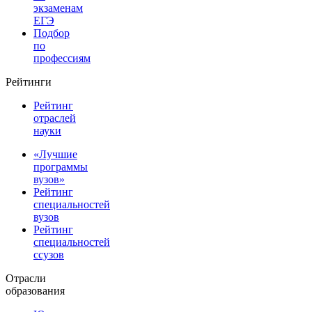
экзаменам
ЕГЭ
Подбор
по
профессиям
Рейтинги
Рейтинг
отраслей
науки
«Лучшие
программы
вузов»
Рейтинг
специальностей
вузов
Рейтинг
специальностей
ссузов
Отрасли
образования