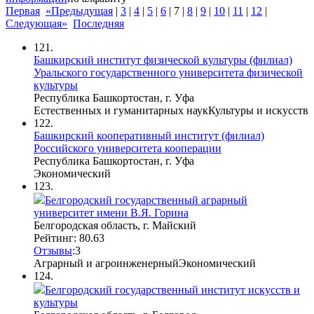
Первая
«Предыдущая
|
3
|
4
|
5
|
6
|
7
|
8
|
9
|
10
|
11
|
12
|
Следующая»
Последняя
121.
Башкирский институт физической культуры (филиал)
Уральского государственного университета физической
культуры
Республика Башкортостан, г. Уфа
Естественных и гуманитарных наук
Культуры и искусств
122.
Башкирский кооперативный институт (филиал)
Российского университета кооперации
Республика Башкортостан, г. Уфа
Экономический
123.
Белгородский государственный аграрный
университет имени В.Я. Горина
Белгородская область, г. Майский
Рейтинг: 80.63
Отзывы
:
3
Аграрный и агроинженерный
Экономический
124.
Белгородский государственный институт искусств и
культуры