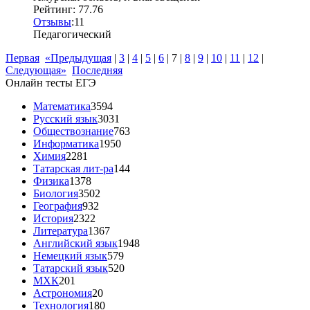
Рейтинг: 77.76
Отзывы
:
1
1
Педагогический
Первая
«Предыдущая
|
3
|
4
|
5
|
6
|
7
|
8
|
9
|
10
|
11
|
12
|
Следующая»
Последняя
Онлайн тесты ЕГЭ
Математика
3594
Русский язык
3031
Обществознание
763
Информатика
1950
Химия
2281
Татарская лит-ра
144
Физика
1378
Биология
3502
География
932
История
2322
Литература
1367
Английский язык
1948
Немецкий язык
579
Татарский язык
520
МХК
201
Астрономия
20
Технология
180