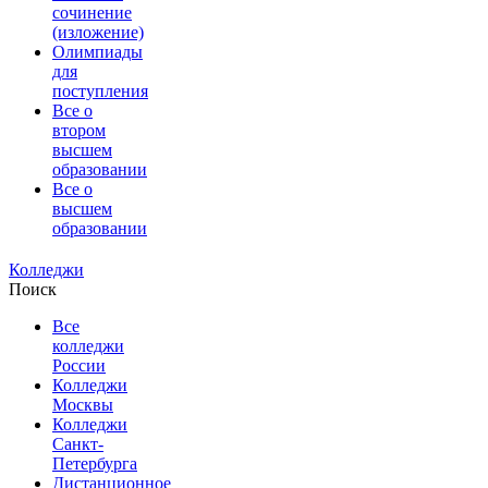
сочинение
(изложение)
Олимпиады
для
поступления
Все о
втором
высшем
образовании
Все о
высшем
образовании
Колледжи
Поиск
Все
колледжи
России
Колледжи
Москвы
Колледжи
Санкт-
Петербурга
Дистанционное