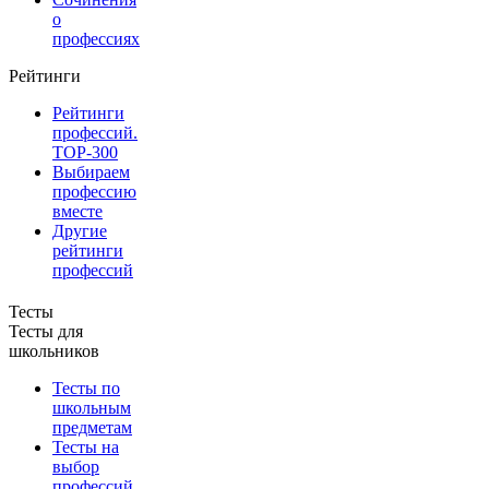
о
профессиях
Рейтинги
Рейтинги
профессий.
TOP-300
Выбираем
профессию
вместе
Другие
рейтинги
профессий
Тесты
Тесты для
школьников
Тесты по
школьным
предметам
Тесты на
выбор
профессий