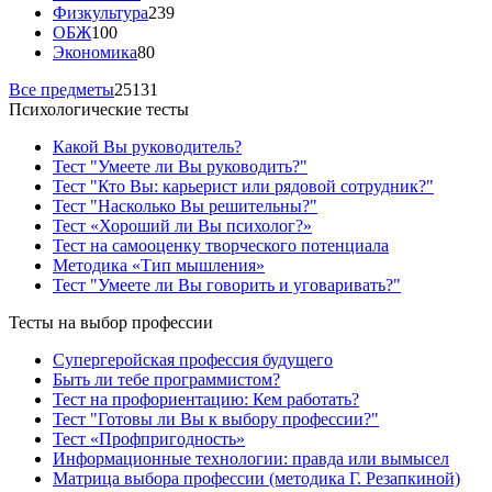
Физкультура
239
ОБЖ
100
Экономика
80
Все предметы
25131
Психологические тесты
Какой Вы руководитель?
Тест "Умеете ли Вы руководить?"
Тест "Кто Вы: карьерист или рядовой сотрудник?"
Тест "Насколько Вы решительны?"
Тест «Хороший ли Вы психолог?»
Тест на самооценку творческого потенциала
Методика «Тип мышления»
Тест "Умеете ли Вы говорить и уговаривать?"
Тесты на выбор профессии
Супергеройская профессия будущего
Быть ли тебе программистом?
Тест на профориентацию: Кем работать?
Тест "Готовы ли Вы к выбору профессии?"
Тест «Профпригодность»
Информационные технологии: правда или вымысел
Матрица выбора профессии (методика Г. Резапкиной)