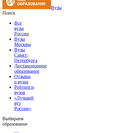
Вузы
Поиск
Все
вузы
России
Вузы
Москвы
Вузы
Санкт-
Петербурга
Дистанционное
образование
Отзывы
о вузах
Рейтинги
вузов
«Лучший
вуз
России»
Выбираем
образование