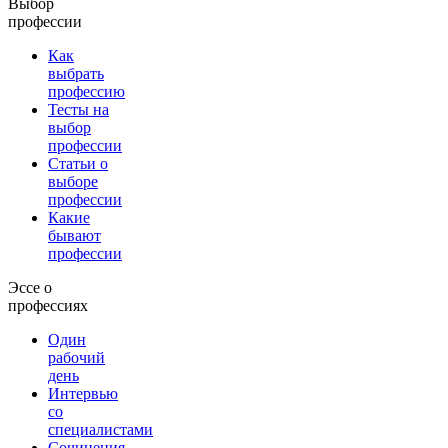
Выбор
профессии
Как
выбрать
профессию
Тесты на
выбор
профессии
Статьи о
выборе
профессии
Какие
бывают
профессии
Эссе о
профессиях
Один
рабочий
день
Интервью
со
специалистами
Сочинения