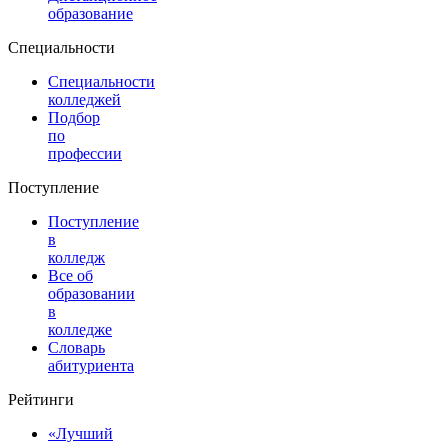
образование
Специальности
Специальности
колледжей
Подбор
по
профессии
Поступление
Поступление
в
колледж
Все об
образовании
в
колледже
Словарь
абитуриента
Рейтинги
«Лучший