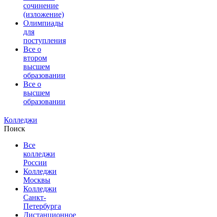
сочинение
(изложение)
Олимпиады
для
поступления
Все о
втором
высшем
образовании
Все о
высшем
образовании
Колледжи
Поиск
Все
колледжи
России
Колледжи
Москвы
Колледжи
Санкт-
Петербурга
Дистанционное