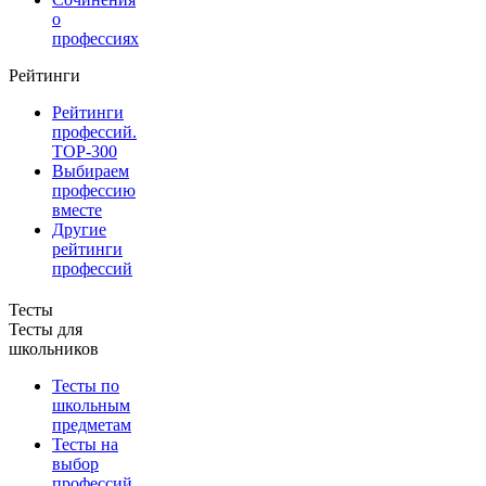
о
профессиях
Рейтинги
Рейтинги
профессий.
TOP-300
Выбираем
профессию
вместе
Другие
рейтинги
профессий
Тесты
Тесты для
школьников
Тесты по
школьным
предметам
Тесты на
выбор
профессий