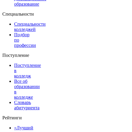
образование
Специальности
Специальности
колледжей
Подбор
по
профессии
Поступление
Поступление
в
колледж
Все об
образовании
в
колледже
Словарь
абитуриента
Рейтинги
«Лучший