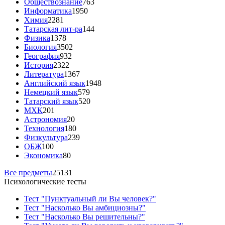
Обществознание
763
Информатика
1950
Химия
2281
Татарская лит-ра
144
Физика
1378
Биология
3502
География
932
История
2322
Литература
1367
Английский язык
1948
Немецкий язык
579
Татарский язык
520
МХК
201
Астрономия
20
Технология
180
Физкультура
239
ОБЖ
100
Экономика
80
Все предметы
25131
Психологические тесты
Тест "Пунктуальный ли Вы человек?"
Тест "Насколько Вы амбициозны?"
Тест "Насколько Вы решительны?"