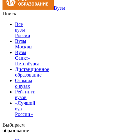
Вузы
Поиск
Все
вузы
России
Вузы
Москвы
Вузы
Санкт-
Петербурга
Дистанционное
образование
Отзывы
о вузах
Рейтинги
вузов
«Лучший
вуз
России»
Выбираем
образование