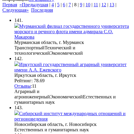
Первая
«Предыдущая
|
4
|
5
|
6
|
7
|
8
|
9
|
10
|
11
|
12
|
13
|
Следующая»
Последняя
141.
Мурманский филиал государственного университета
морского и речного флота имени адмирала С.О.
Макарова
Мурманская область, г. Мурманск
Транспортный
Технический и
технологический
Экономический
142.
Иркутский государственный аграрный университет
имени А.А. Ежевского
Иркутская область, г. Иркутск
Рейтинг: 78.69
Отзывы
:
1
1
Аграрный и
агроинженерный
Экономический
Естественных и
гуманитарных наук
143.
Сибирский институт международных отношений и
регионоведения
Новосибирская область, г. Новосибирск
Естественных и гуманитарных наук