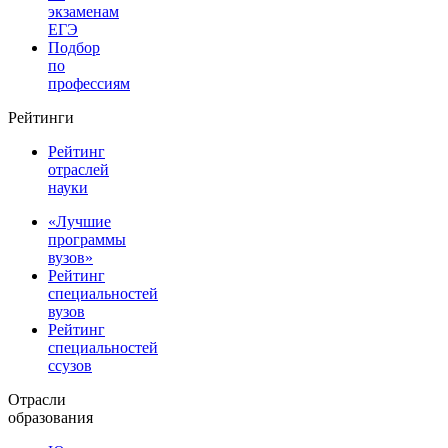
экзаменам
ЕГЭ
Подбор
по
профессиям
Рейтинги
Рейтинг
отраслей
науки
«Лучшие
программы
вузов»
Рейтинг
специальностей
вузов
Рейтинг
специальностей
ссузов
Отрасли
образования