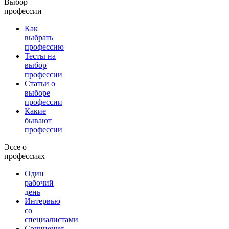
Выбор
профессии
Как
выбрать
профессию
Тесты на
выбор
профессии
Статьи о
выборе
профессии
Какие
бывают
профессии
Эссе о
профессиях
Один
рабочий
день
Интервью
со
специалистами
Сочинения