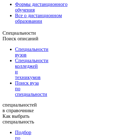
Формы дистанционного
обучения
Все о дистанционном
образовании
Специальности
Поиск описаний
Специальности
вузов
Специальности
колледжей
и
техникумов
Поиск вуза
по
специальности
специальностей
в справочнике
Как выбрать
специальность
Подбор
по