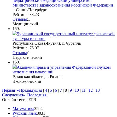
педиатрический медицинский университет
Министерства здравоохранения Российской Федерации
г. Санкт-Петербург
Рейтинг: 83.23
Отзывы
:
1
Медицинский
159.
Чурапчинский государственный институт физической
культуры и спорта
Республика Саха (Якутия), с. Чурапча
Рейтинг: 75.97
Отзывы
:
1
Педагогический
160.
Академия права и управления Федеральной службы
исполнения наказаний
Рязанская область, г. Рязань
Экономический
Первая
«Предыдущая
|
4
|
5
|
6
|
7
|
8
|
9
|
10
|
11
|
12
|
13
|
Следующая»
Последняя
Онлайн тесты ЕГЭ
Математика
3594
Русский язык
3031