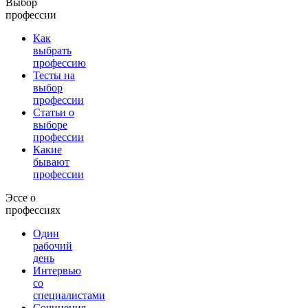
Выбор
профессии
Как
выбрать
профессию
Тесты на
выбор
профессии
Статьи о
выборе
профессии
Какие
бывают
профессии
Эссе о
профессиях
Один
рабочий
день
Интервью
со
специалистами
Сочинения