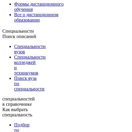
Формы дистанционного
обучения
Все о дистанционном
образовании
Специальности
Поиск описаний
Специальности
вузов
Специальности
колледжей
и
техникумов
Поиск вуза
по
специальности
специальностей
в справочнике
Как выбрать
специальность
Подбор
по