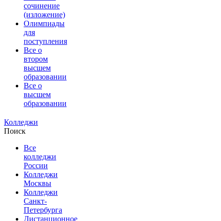
сочинение
(изложение)
Олимпиады
для
поступления
Все о
втором
высшем
образовании
Все о
высшем
образовании
Колледжи
Поиск
Все
колледжи
России
Колледжи
Москвы
Колледжи
Санкт-
Петербурга
Дистанционное