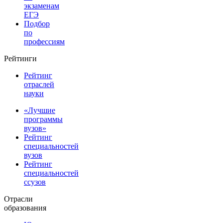
экзаменам
ЕГЭ
Подбор
по
профессиям
Рейтинги
Рейтинг
отраслей
науки
«Лучшие
программы
вузов»
Рейтинг
специальностей
вузов
Рейтинг
специальностей
ссузов
Отрасли
образования