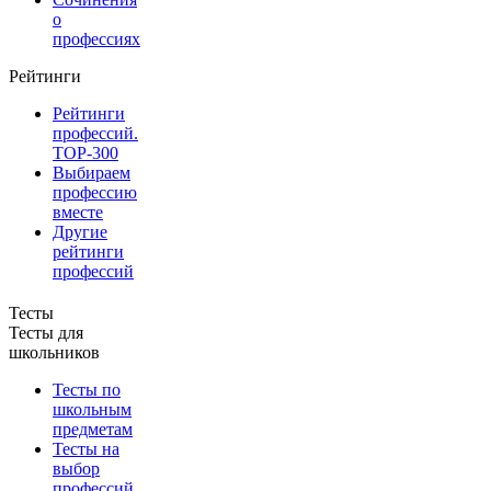
о
профессиях
Рейтинги
Рейтинги
профессий.
TOP-300
Выбираем
профессию
вместе
Другие
рейтинги
профессий
Тесты
Тесты для
школьников
Тесты по
школьным
предметам
Тесты на
выбор
профессий