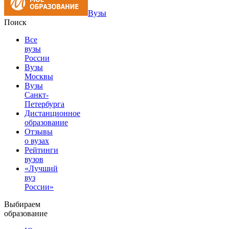
Вузы
Поиск
Все
вузы
России
Вузы
Москвы
Вузы
Санкт-
Петербурга
Дистанционное
образование
Отзывы
о вузах
Рейтинги
вузов
«Лучший
вуз
России»
Выбираем
образование