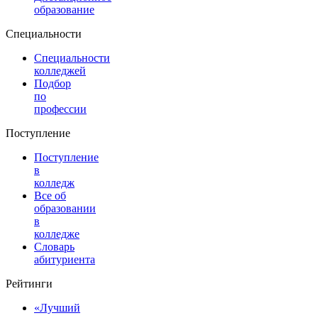
образование
Специальности
Специальности
колледжей
Подбор
по
профессии
Поступление
Поступление
в
колледж
Все об
образовании
в
колледже
Словарь
абитуриента
Рейтинги
«Лучший