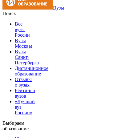
Вузы
Поиск
Все
вузы
России
Вузы
Москвы
Вузы
Санкт-
Петербурга
Дистанционное
образование
Отзывы
о вузах
Рейтинги
вузов
«Лучший
вуз
России»
Выбираем
образование