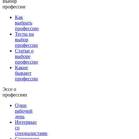
Выбор
профессии
Как
выбрать
профессию
Тесты на
выбор
профессии
Статьи о
выборе
профессии
Какие
бывают
профессии
Эссе о
профессиях
Один
рабочий
день
Интервью
со
специалистами
Сочинения