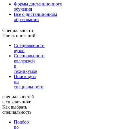
Формы дистанционного
обучения
Все о дистанционном
образовании
Специальности
Поиск описаний
Специальности
вузов
Специальности
колледжей
и
техникумов
Поиск вуза
по
специальности
специальностей
в справочнике
Как выбрать
специальность
Подбор
по