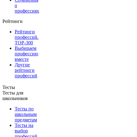
о
профессиях
Рейтинги
Рейтинги
профессий.
TOP-300
Выбираем
профессию
вместе
Другие
рейтинги
профессий
Тесты
Тесты для
школьников
Тесты по
школьным
предметам
Тесты на
выбор
профессий