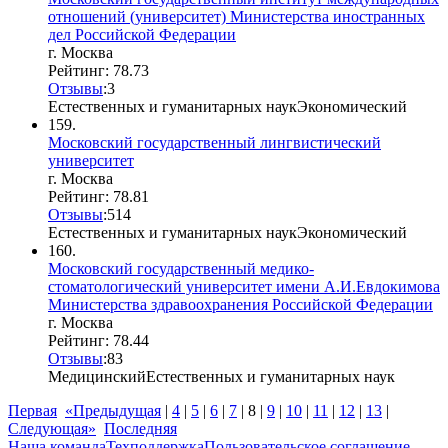
отношений (университет) Министерства иностранных
дел Российской Федерации
г. Москва
Рейтинг: 78.73
Отзывы
:
3
Естественных и гуманитарных наук
Экономический
159.
Московский государственный лингвистический
университет
г. Москва
Рейтинг: 78.81
Отзывы
:
5
1
4
Естественных и гуманитарных наук
Экономический
160.
Московский государственный медико-
стоматологический университет имени А.И.Евдокимова
Министерства здравоохранения Российской Федерации
г. Москва
Рейтинг: 78.44
Отзывы
:
8
3
Медицинский
Естественных и гуманитарных наук
Первая
«Предыдущая
|
4
|
5
|
6
|
7
|
8
|
9
|
10
|
11
|
12
|
13
|
Следующая»
Последняя
Наша команда
Техподдержка
Пользовательское соглашение