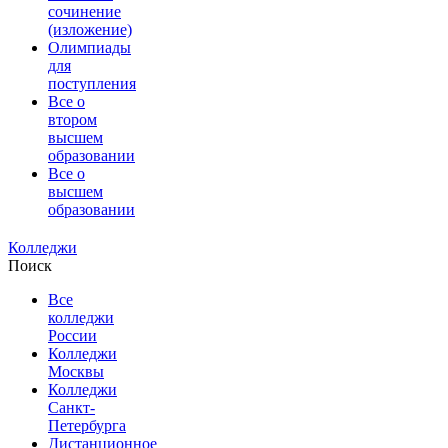
сочинение
(изложение)
Олимпиады
для
поступления
Все о
втором
высшем
образовании
Все о
высшем
образовании
Колледжи
Поиск
Все
колледжи
России
Колледжи
Москвы
Колледжи
Санкт-
Петербурга
Дистанционное