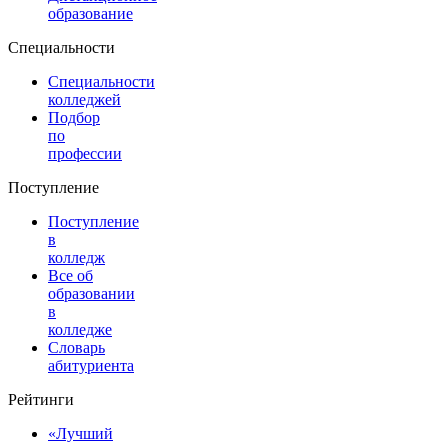
образование
Специальности
Специальности
колледжей
Подбор
по
профессии
Поступление
Поступление
в
колледж
Все об
образовании
в
колледже
Словарь
абитуриента
Рейтинги
«Лучший