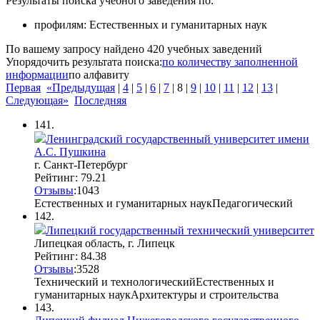
Результаты поиска учебного заведения по:
профилям:
Естественных и гуманитарных наук
По вашему запросу найдено
420
учебных заведений
Упорядочить результата поиска:
по количеству заполненной
информации
по алфавиту
Первая
«Предыдущая
|
4
|
5
|
6
|
7
|
8
|
9
|
10
|
11
|
12
|
13
|
Следующая»
Последняя
141.
Ленинградский государственный университет имени
А.С. Пушкина
г. Санкт-Петербург
Рейтинг: 79.21
Отзывы
:
10
4
3
Естественных и гуманитарных наук
Педагогический
142.
Липецкий государственный технический университет
Липецкая область, г. Липецк
Рейтинг: 84.38
Отзывы
:
35
2
8
Технический и технологический
Естественных и
гуманитарных наук
Архитектуры и строительства
143.