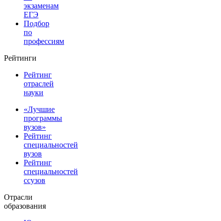
экзаменам
ЕГЭ
Подбор
по
профессиям
Рейтинги
Рейтинг
отраслей
науки
«Лучшие
программы
вузов»
Рейтинг
специальностей
вузов
Рейтинг
специальностей
ссузов
Отрасли
образования