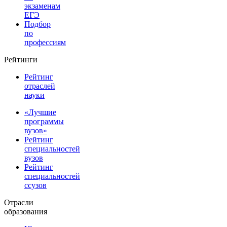
экзаменам
ЕГЭ
Подбор
по
профессиям
Рейтинги
Рейтинг
отраслей
науки
«Лучшие
программы
вузов»
Рейтинг
специальностей
вузов
Рейтинг
специальностей
ссузов
Отрасли
образования