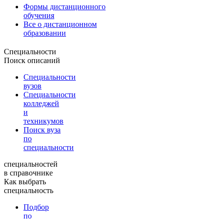
Формы дистанционного
обучения
Все о дистанционном
образовании
Специальности
Поиск описаний
Специальности
вузов
Специальности
колледжей
и
техникумов
Поиск вуза
по
специальности
специальностей
в справочнике
Как выбрать
специальность
Подбор
по