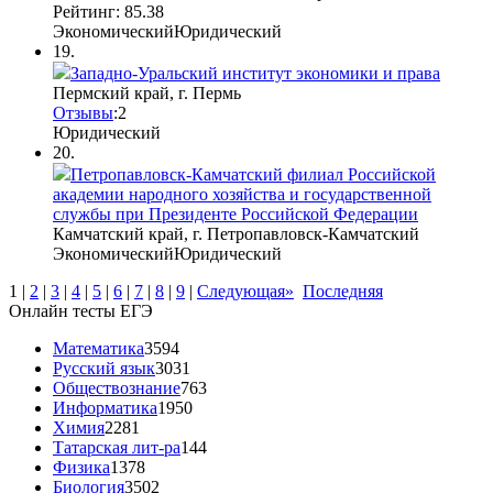
Рейтинг: 85.38
Экономический
Юридический
19.
Западно-Уральский институт экономики и права
Пермский край, г. Пермь
Отзывы
:
2
Юридический
20.
Петропавловск-Камчатский филиал Российской
академии народного хозяйства и государственной
службы при Президенте Российской Федерации
Камчатский край, г. Петропавловск-Камчатский
Экономический
Юридический
1
|
2
|
3
|
4
|
5
|
6
|
7
|
8
|
9
|
Следующая»
Последняя
Онлайн тесты ЕГЭ
Математика
3594
Русский язык
3031
Обществознание
763
Информатика
1950
Химия
2281
Татарская лит-ра
144
Физика
1378
Биология
3502