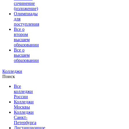
сочинение
(изложение)
Олимпиады
для
поступления
Все о
втором
высшем
образовании
Все о
высшем
образовании
Колледжи
Поиск
Все
колледжи
России
Колледжи
Москвы
Колледжи
Санкт-
Петербурга
Дистанционное