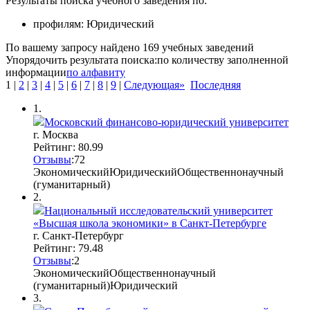
Результаты поиска учебного заведения по:
профилям:
Юридический
По вашему запросу найдено
169
учебных заведений
Упорядочить результата поиска:
по количеству заполненной
информации
по алфавиту
1
|
2
|
3
|
4
|
5
|
6
|
7
|
8
|
9
|
Следующая»
Последняя
1.
Московский финансово-юридический университет
г. Москва
Рейтинг: 80.99
Отзывы
:
7
2
Экономический
Юридический
Общественнонаучный
(гуманитарный)
2.
Национальный исследовательский университет
«Высшая школа экономики» в Санкт-Петербурге
г. Санкт-Петербург
Рейтинг: 79.48
Отзывы
:
2
Экономический
Общественнонаучный
(гуманитарный)
Юридический
3.