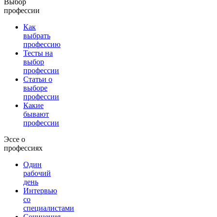
Выбор
профессии
Как
выбрать
профессию
Тесты на
выбор
профессии
Статьи о
выборе
профессии
Какие
бывают
профессии
Эссе о
профессиях
Один
рабочий
день
Интервью
со
специалистами
Сочинения