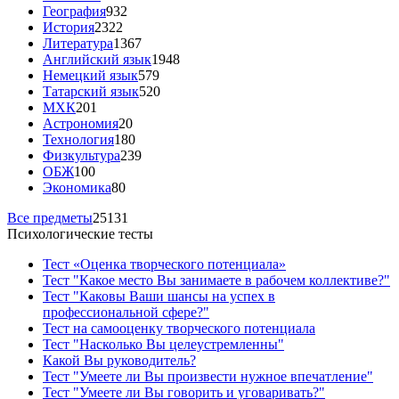
География
932
История
2322
Литература
1367
Английский язык
1948
Немецкий язык
579
Татарский язык
520
МХК
201
Астрономия
20
Технология
180
Физкультура
239
ОБЖ
100
Экономика
80
Все предметы
25131
Психологические тесты
Тест «Оценка творческого потенциала»
Тест "Какое место Вы занимаете в рабочем коллективе?"
Тест "Каковы Ваши шансы на успех в
профессиональной сфере?"
Тест на самооценку творческого потенциала
Тест "Насколько Вы целеустремленны"
Какой Вы руководитель?
Тест "Умеете ли Вы произвести нужное впечатление"
Тест "Умеете ли Вы говорить и уговаривать?"