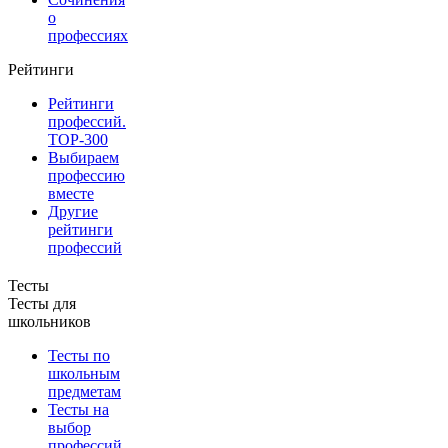
о
профессиях
Рейтинги
Рейтинги
профессий.
TOP-300
Выбираем
профессию
вместе
Другие
рейтинги
профессий
Тесты
Тесты для
школьников
Тесты по
школьным
предметам
Тесты на
выбор
профессий