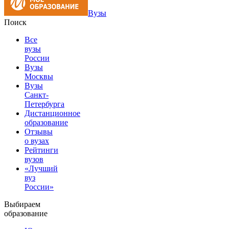
Вузы
Поиск
Все
вузы
России
Вузы
Москвы
Вузы
Санкт-
Петербурга
Дистанционное
образование
Отзывы
о вузах
Рейтинги
вузов
«Лучший
вуз
России»
Выбираем
образование