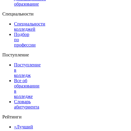
образование
Специальности
Специальности
колледжей
Подбор
по
профессии
Поступление
Поступление
в
колледж
Все об
образовании
в
колледже
Словарь
абитуриента
Рейтинги
«Лучший