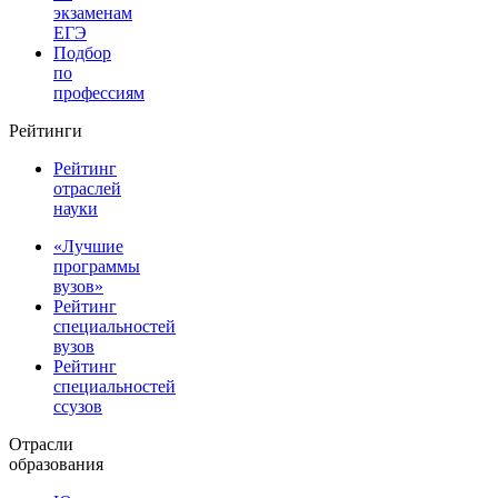
экзаменам
ЕГЭ
Подбор
по
профессиям
Рейтинги
Рейтинг
отраслей
науки
«Лучшие
программы
вузов»
Рейтинг
специальностей
вузов
Рейтинг
специальностей
ссузов
Отрасли
образования