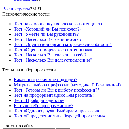
Все предметы
25131
Психологические тесты
Тест на самооценку творческого потенциала
Тест «Хороший ли Вы психолог?»
Тест "Умеете ли Вы руководить?"
Тест "Насколько Вы амбициозны?"
Тест "Оцени свои организаторские способности"
Тест «Оценка творческого потенциала»
Тест "Насколько Вы уверены в себе?"
Тест "Насколько Вы целеустремленны"
Тесты на выбор профессии
Какая профессия мне подходит?
Матрица выбора профессии (методика Г. Резапкиной)
Тест "Готовы ли Вы к выбору профессии?"
Тест на профориентацию: Кем работать?
Тест «Профпригодность»
Быть ли тебе программистом?
Тест «Одно из двух». Выбираем профессию.
Тест «Определение типа будущей профессии»
Поиск по сайту