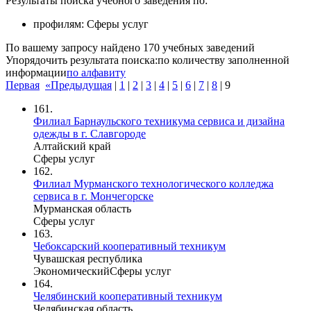
Результаты поиска учебного заведения по:
профилям:
Сферы услуг
По вашему запросу найдено
170
учебных заведений
Упорядочить результата поиска:
по количеству заполненной
информации
по алфавиту
Первая
«Предыдущая
|
1
|
2
|
3
|
4
|
5
|
6
|
7
|
8
|
9
161.
Филиал Барнаульского техникума сервиса и дизайна
одежды в г. Славгороде
Алтайский край
Сферы услуг
162.
Филиал Мурманского технологического колледжа
сервиса в г. Мончегорске
Мурманская область
Сферы услуг
163.
Чебоксарский кооперативный техникум
Чувашская республика
Экономический
Сферы услуг
164.
Челябинский кооперативный техникум
Челябинская область