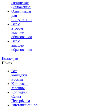
сочинение
(изложение)
Олимпиады
для
поступления
Все о
втором
высшем
образовании
Все о
высшем
образовании
Колледжи
Поиск
Все
колледжи
России
Колледжи
Москвы
Колледжи
Санкт-
Петербурга
Дистанционное