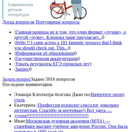
Доска вопросов
Популярные вопросы
:
Главная разница не в том, что один формат «лучше», а
другой «хуже». Клиника чаще предлагает...
0
:
Hello !! I came across a 181 fantastic resource that I think
you should check out. This...
0
:
Информация об образовании
0
:
Государственная аккредитация
1
:
Узнать результаты ЕГЭ прошлых лет
1
:
Запрос
0
Задать вопрос
Задано 5916 вопросов
Последние комментарии
Эльвира Клеопатра болгова Джан по:
Начертите опору
сталь
Екатерина :
Профессия психолог-сексолог довольно
интересная. Спасибо за интервью!) Вот здесь -...
:
супер!!!!!!!!!!!!!!!!!!!!!!!!!!!!!!!!!!!!!!!!!!
Иван:
Московская духовная академия (МДА) —
старейшее высшее учебное заведение России. Она была
основана в 1685 году по...