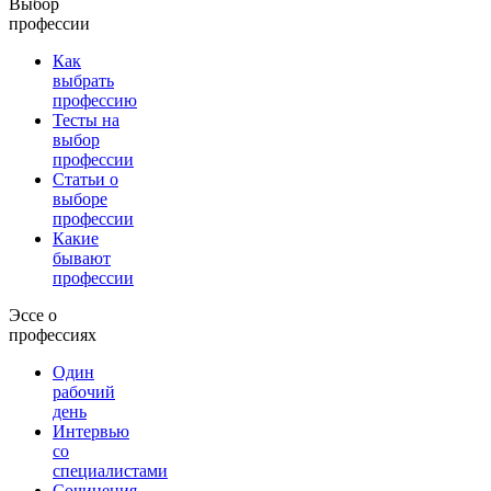
Выбор
профессии
Как
выбрать
профессию
Тесты на
выбор
профессии
Статьи о
выборе
профессии
Какие
бывают
профессии
Эссе о
профессиях
Один
рабочий
день
Интервью
со
специалистами
Сочинения