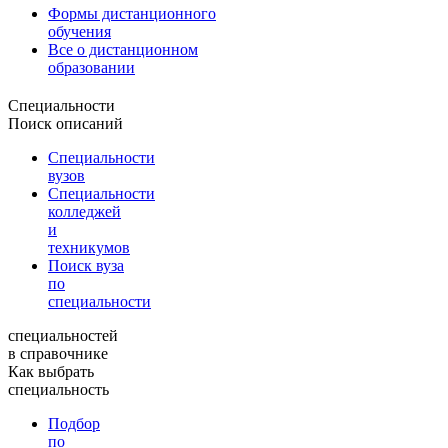
Формы дистанционного
обучения
Все о дистанционном
образовании
Специальности
Поиск описаний
Специальности
вузов
Специальности
колледжей
и
техникумов
Поиск вуза
по
специальности
специальностей
в справочнике
Как выбрать
специальность
Подбор
по