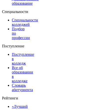
образование
Специальности
Специальности
колледжей
Подбор
по
профессии
Поступление
Поступление
в
колледж
Все об
образовании
в
колледже
Словарь
абитуриента
Рейтинги
«Лучший