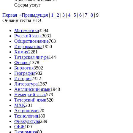
Сферы услуг
Первая
«Предыдущая
|
1
|
2
|
3
|
4
|
5
|
6
|
7
|
8
|
9
Онлайн тесты ЕГЭ
Математика
3594
Русский язык
3031
Обществознание
763
Информатика
1950
Химия
2281
Татарская лит-ра
144
Физика
1378
Биология
3502
География
932
История
2322
Литература
1367
Английский язык
1948
Немецкий язык
579
Татарский язык
520
МХК
201
Астрономия
20
Технология
180
Физкультура
239
ОБЖ
100
Экономика
80