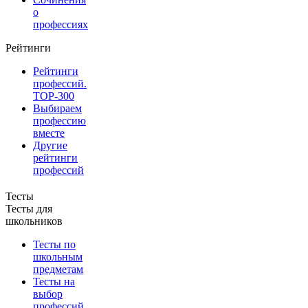
о
профессиях
Рейтинги
Рейтинги
профессий.
TOP-300
Выбираем
профессию
вместе
Другие
рейтинги
профессий
Тесты
Тесты для
школьников
Тесты по
школьным
предметам
Тесты на
выбор
профессий