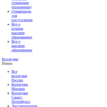
сочинение
(изложение)
Олимпиады
для
поступления
Все о
втором
высшем
образовании
Все о
высшем
образовании
Колледжи
Поиск
Все
колледжи
России
Колледжи
Москвы
Колледжи
Санкт-
Петербурга
Дистанционное