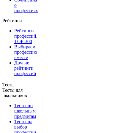
о
профессиях
Рейтинги
Рейтинги
профессий.
TOP-300
Выбираем
профессию
вместе
Другие
рейтинги
профессий
Тесты
Тесты для
школьников
Тесты по
школьным
предметам
Тесты на
выбор
профессий