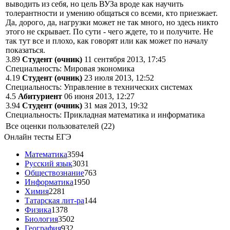
выводить из себя, но цель ВУЗа вроде как научить
толерантности и умению общаться со всеми, кто приезжает.
Да, дорого, да, нагрузки может не так много, но здесь никто
этого не скрывает. По сути - чего ждете, то и получите. Не
так тут все и плохо, как говорят или как может по началу
показаться.
3.89
Студент (очник)
11 сентября 2013, 17:45
Специальность: Мировая экономика
4.19
Студент (очник)
23 июля 2013, 12:52
Специальность: Управление в технических системах
4.5
Абитуриент
06 июня 2013, 12:27
3.94
Студент (очник)
31 мая 2013, 19:32
Специальность: Прикладная математика и информатика
Все оценки пользователей (22)
Онлайн тесты ЕГЭ
Математика
3594
Русский язык
3031
Обществознание
763
Информатика
1950
Химия
2281
Татарская лит-ра
144
Физика
1378
Биология
3502
География
932