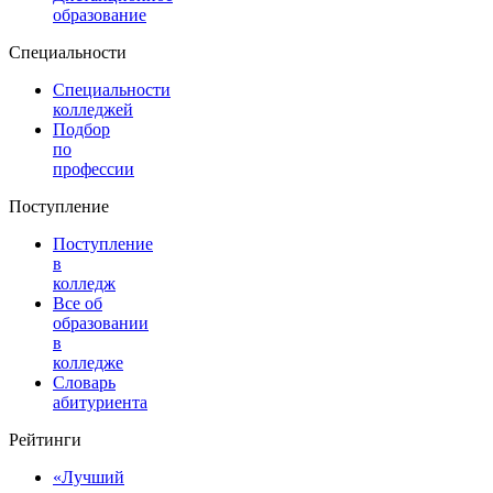
образование
Специальности
Специальности
колледжей
Подбор
по
профессии
Поступление
Поступление
в
колледж
Все об
образовании
в
колледже
Словарь
абитуриента
Рейтинги
«Лучший