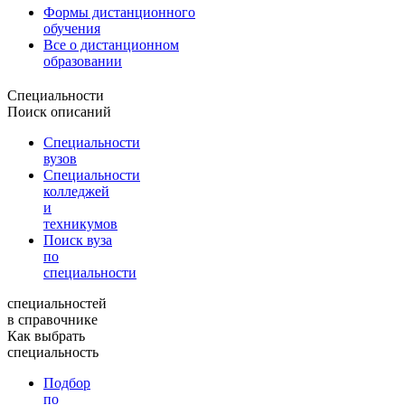
Формы дистанционного
обучения
Все о дистанционном
образовании
Специальности
Поиск описаний
Специальности
вузов
Специальности
колледжей
и
техникумов
Поиск вуза
по
специальности
специальностей
в справочнике
Как выбрать
специальность
Подбор
по