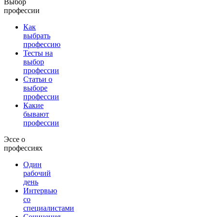
Выбор
профессии
Как
выбрать
профессию
Тесты на
выбор
профессии
Статьи о
выборе
профессии
Какие
бывают
профессии
Эссе о
профессиях
Один
рабочий
день
Интервью
со
специалистами
Сочинения