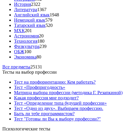
История
2322
Литература
1367
Английский язык
1948
Немецкий язык
579
Татарский язык
520
МХК
201
Астрономия
20
Технология
180
Физкультура
239
ОБЖ
100
Экономика
80
Все предметы
25131
Тесты на выбор профессии
Тест на профориентацию: Кем работать?
Тест «Профпригодность»
Матрица выбора профессии (методика Г. Резапкиной)
Какая профессия мне подходит?
Тест «Определение типа будущей профессии»
Тест «Одно из двух». Выбираем профессию.
Быть ли тебе программистом?
Тест "Готовы ли Вы к выбору профессии?"
Психологические тесты