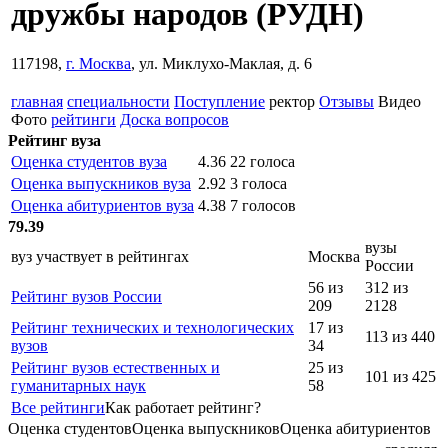
дружбы народов
(РУДН)
117198,
г. Москва
, ул. Миклухо-Маклая, д. 6
главная
специальности
Поступление
ректор
Отзывы
Видео
Фото
рейтинги
Доска вопросов
Рейтинг вуза
Оценка студентов вуза
4.36
22 голоса
Оценка выпускников вуза
2.92
3 голоса
Оценка абитуриентов вуза
4.38
7 голосов
79.39
вузы
вуз участвует в рейтингах
Москва
России
56 из
312 из
Рейтинг вузов России
209
2128
Рейтинг технических и технологических
17 из
113 из 440
вузов
34
Рейтинг вузов естественных и
25 из
101 из 425
гуманитарных наук
58
Все рейтинги
Как работает рейтинг?
Оценка студентов
Оценка выпускников
Оценка абитуриентов