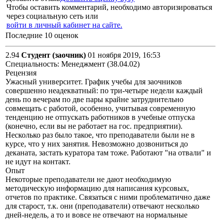
Чтобы оставить комментарий, необходимо авторизироваться
через социальную сеть или
войти в личный кабинет на сайте.
Последние 10 оценок
2.94
Студент (заочник)
01 ноября 2019, 16:53
Специальность: Менеджмент (38.04.02)
Рецензия
Ужасный университет. График учебы для заочников
совершенно неадекватный: по три-четыре недели каждый
день по вечерам по две пары крайне затруднительно
совмещать с работой, особенно, учитывая современную
тенденцию не отпускать работников в учебные отпуска
(конечно, если вы не работает на гос. предприятии).
Несколько раз было такое, что преподаватели были не в
курсе, что у них занятия. Невозможно дозвониться до
деканата, застать куратора там тоже. Работают "на отвали" и
не идут на контакт.
Опыт
Некоторые преподаватели не дают необходимую
методическую информацию для написания курсовых,
отчетов по практике. Связаться с ними проблематично даже
для старост, т.к. они (преподаватели) отвечают несколько
дней-недель, а то и вовсе не отвечают на нормальные