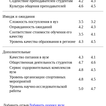
Содействие преподавателей студентам
4.2
4.3
Культура общения преподавателей
4.6
4.5
Имидж и ожидания
Сложность поступления в вуз
3.5
3.2
Оправданность ожиданий
4.2
4.3
Соответствие стоимости обучения его
3.5
4.1
качеству
Уровень качества образования в регионе
4.3
4.5
Дополнительные
Качество питания в вузе
4.3
4.1
Общественная деятельность студентов
4.7
4.6
Сервис оздоровительных комплексов
4.8
4.5
вуза
Уровень организации спортивных
4.8
4.5
мероприятий
Уровень научно-исследовательской
5.0
4.7
работы
Добавить отзыв
Добавить оценку вузу