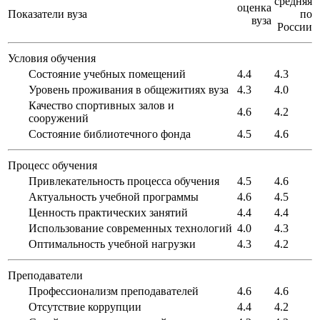
средняя
оценка
Показатели вуза
по
вуза
России
Условия обучения
Состояние учебных помещений
4.4
4.3
Уровень проживания в общежитиях вуза
4.3
4.0
Качество спортивных залов и
4.6
4.2
сооружений
Состояние библиотечного фонда
4.5
4.6
Процесс обучения
Привлекательность процесса обучения
4.5
4.6
Актуальность учебной программы
4.6
4.5
Ценность практических занятий
4.4
4.4
Использование современных технологий
4.0
4.3
Оптимальность учебной нагрузки
4.3
4.2
Преподаватели
Профессионализм преподавателей
4.6
4.6
Отсутствие коррупции
4.4
4.2