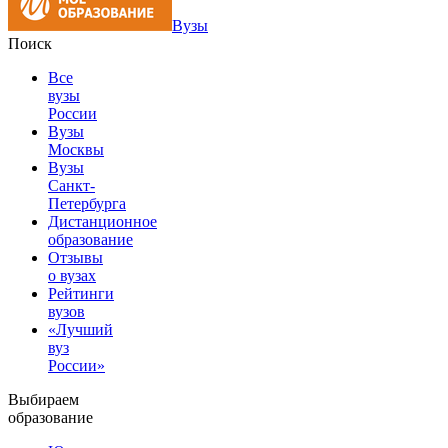
Вузы
Поиск
Все
вузы
России
Вузы
Москвы
Вузы
Санкт-
Петербурга
Дистанционное
образование
Отзывы
о вузах
Рейтинги
вузов
«Лучший
вуз
России»
Выбираем
образование