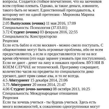
вопросы. Создается стойкое впечатление, что на заочников
всем глубоко плевать. Однако, за такие деньги, извините,
такого быть не может. Единственный преподаватель, к
которому нет ни одной претензии - Миронова Марина
Николаевна.
2.05
Выпускник (очник)
11 мая 2016, 17:09
Специальность: Психология (37.03.01)
3.72
Студент (очник)
03 февраля 2016, 22:55
Специальность: Конструкторско
Рецензия
Если есть бабло и если москвич - можно смело поступать. С
общежитиями могут быть огромные проблемы, ибо не всем
предоставляются, а если и предоставляются то не на все
время обучения (это надо заранее узнавать при поступлении).
Если не дают - денег на лапу и никаких проблем. ВУЗ НИ В
КОЕМ СЛУЧАЕ не технический. Программу сокращают,
количество часов на предметы по специальности дико
урезают, дают прям самые азы, и то не всегда.
4.5
Абитуриент
15 декабря 2014, 21:06
3.75
Абитуриент
20 июня 2014, 21:47
4.06
Студент (очно-заочник)
08 октября 2013, 16:25
Специальность: Международные отношения
Рецензия
Если ты хочешь учиться - ты будешь учиться. Здесь есть
много возможностей, к сожалению одногруппники могут