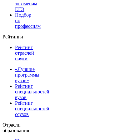
экзаменам
ЕГЭ
Подбор
по
профессиям
Рейтинги
Рейтинг
отраслей
науки
«Лучшие
программы
вузов»
Рейтинг
специальностей
вузов
Рейтинг
специальностей
ссузов
Отрасли
образования