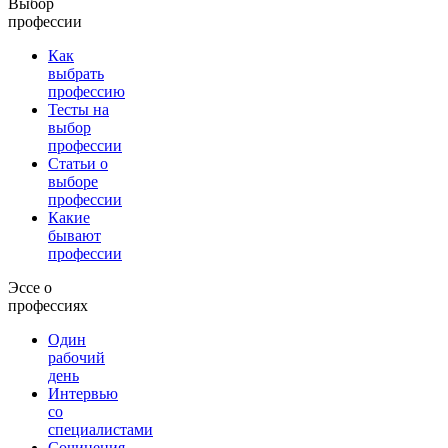
Выбор
профессии
Как
выбрать
профессию
Тесты на
выбор
профессии
Статьи о
выборе
профессии
Какие
бывают
профессии
Эссе о
профессиях
Один
рабочий
день
Интервью
со
специалистами
Сочинения