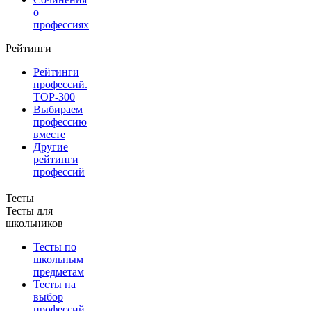
о
профессиях
Рейтинги
Рейтинги
профессий.
TOP-300
Выбираем
профессию
вместе
Другие
рейтинги
профессий
Тесты
Тесты для
школьников
Тесты по
школьным
предметам
Тесты на
выбор
профессий