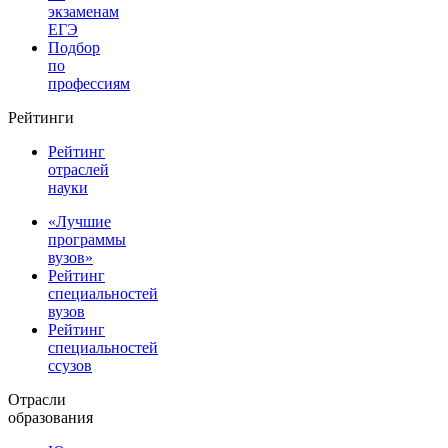
экзаменам
ЕГЭ
Подбор
по
профессиям
Рейтинги
Рейтинг
отраслей
науки
«Лучшие
программы
вузов»
Рейтинг
специальностей
вузов
Рейтинг
специальностей
ссузов
Отрасли
образования