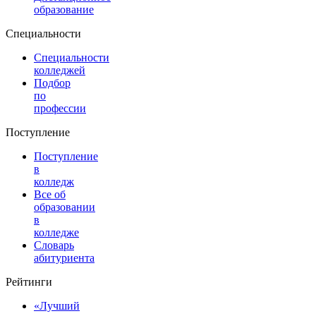
образование
Специальности
Специальности
колледжей
Подбор
по
профессии
Поступление
Поступление
в
колледж
Все об
образовании
в
колледже
Словарь
абитуриента
Рейтинги
«Лучший