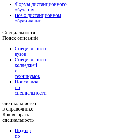
Формы дистанционного
обучения
Все о дистанционном
образовании
Специальности
Поиск описаний
Специальности
вузов
Специальности
колледжей
и
техникумов
Поиск вуза
по
специальности
специальностей
в справочнике
Как выбрать
специальность
Подбор
по