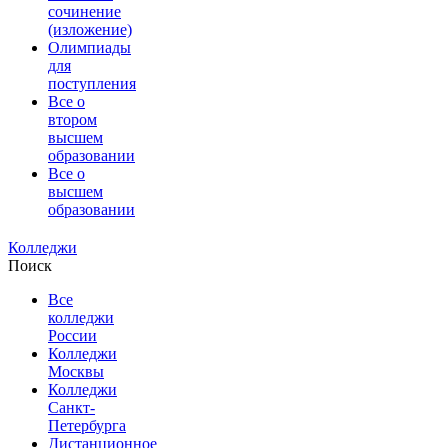
сочинение
(изложение)
Олимпиады
для
поступления
Все о
втором
высшем
образовании
Все о
высшем
образовании
Колледжи
Поиск
Все
колледжи
России
Колледжи
Москвы
Колледжи
Санкт-
Петербурга
Дистанционное