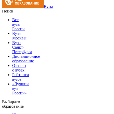
Вузы
Поиск
Все
вузы
России
Вузы
Москвы
Вузы
Санкт-
Петербурга
Дистанционное
образование
Отзывы
о вузах
Рейтинги
вузов
«Лучший
вуз
России»
Выбираем
образование