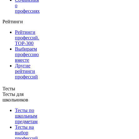
о
профессиях
Рейтинги
Рейтинги
профессий.
TOP-300
Выбираем
профессию
вместе
Другие
рейтинги
профессий
Тесты
Тесты для
школьников
Тесты по
школьным
предметам
Тесты на
выбор
профессий