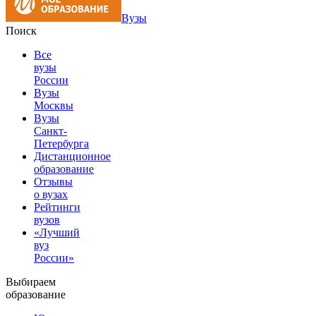
Вузы
Поиск
Все
вузы
России
Вузы
Москвы
Вузы
Санкт-
Петербурга
Дистанционное
образование
Отзывы
о вузах
Рейтинги
вузов
«Лучший
вуз
России»
Выбираем
образование