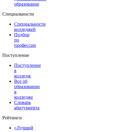
образование
Специальности
Специальности
колледжей
Подбор
по
профессии
Поступление
Поступление
в
колледж
Все об
образовании
в
колледже
Словарь
абитуриента
Рейтинги
«Лучший