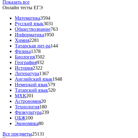
Показать все
Онлайн тесты ЕГЭ
Математика
3594
Русский язык
3031
Обществознание
763
Информатика
1950
Химия
2281
Татарская лит-ра
144
Физика
1378
Биология
3502
География
932
История
2322
Литература
1367
Английский язык
1948
Немецкий язык
579
Татарский язык
520
МХК
201
Астрономия
20
Технология
180
Физкультура
239
ОБЖ
100
Экономика
80
Все предметы
25131