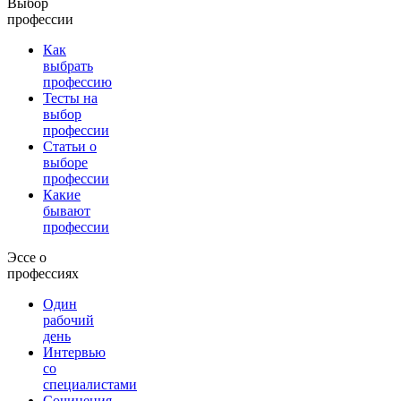
Выбор
профессии
Как
выбрать
профессию
Тесты на
выбор
профессии
Статьи о
выборе
профессии
Какие
бывают
профессии
Эссе о
профессиях
Один
рабочий
день
Интервью
со
специалистами
Сочинения