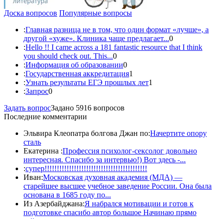
Доска вопросов
Популярные вопросы
:
Главная разница не в том, что один формат «лучше», а
другой «хуже». Клиника чаще предлагает...
0
:
Hello !! I came across a 181 fantastic resource that I think
you should check out. This...
0
:
Информация об образовании
0
:
Государственная аккредитация
1
:
Узнать результаты ЕГЭ прошлых лет
1
:
Запрос
0
Задать вопрос
Задано 5916 вопросов
Последние комментарии
Эльвира Клеопатра болгова Джан по:
Начертите опору
сталь
Екатерина :
Профессия психолог-сексолог довольно
интересная. Спасибо за интервью!) Вот здесь -...
:
супер!!!!!!!!!!!!!!!!!!!!!!!!!!!!!!!!!!!!!!!!!!
Иван:
Московская духовная академия (МДА) —
старейшее высшее учебное заведение России. Она была
основана в 1685 году по...
Из Азербайджана:
Я набрался мотивации и готов к
подготовке спасибо автор большое Начинаю прямо