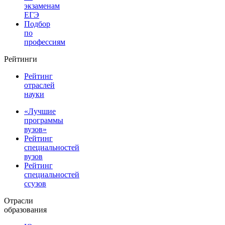
экзаменам
ЕГЭ
Подбор
по
профессиям
Рейтинги
Рейтинг
отраслей
науки
«Лучшие
программы
вузов»
Рейтинг
специальностей
вузов
Рейтинг
специальностей
ссузов
Отрасли
образования