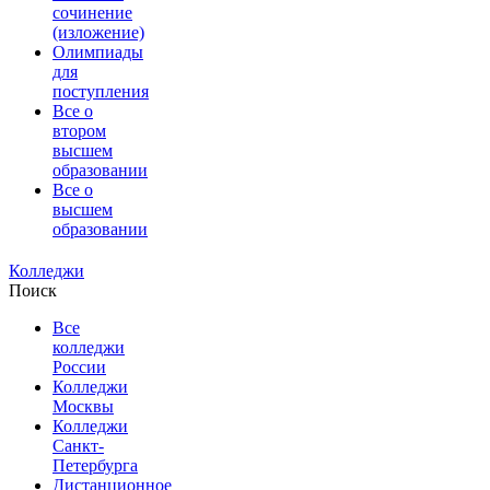
сочинение
(изложение)
Олимпиады
для
поступления
Все о
втором
высшем
образовании
Все о
высшем
образовании
Колледжи
Поиск
Все
колледжи
России
Колледжи
Москвы
Колледжи
Санкт-
Петербурга
Дистанционное