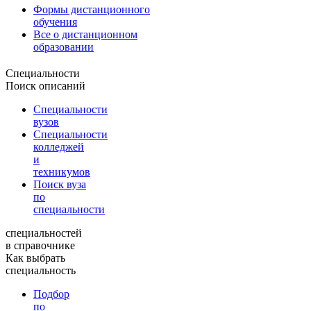
Формы дистанционного
обучения
Все о дистанционном
образовании
Специальности
Поиск описаний
Специальности
вузов
Специальности
колледжей
и
техникумов
Поиск вуза
по
специальности
специальностей
в справочнике
Как выбрать
специальность
Подбор
по