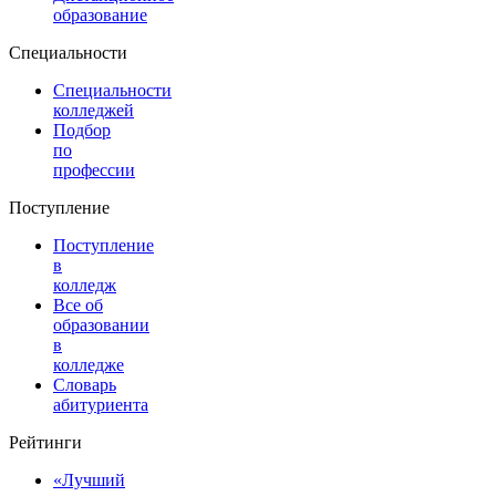
образование
Специальности
Специальности
колледжей
Подбор
по
профессии
Поступление
Поступление
в
колледж
Все об
образовании
в
колледже
Словарь
абитуриента
Рейтинги
«Лучший