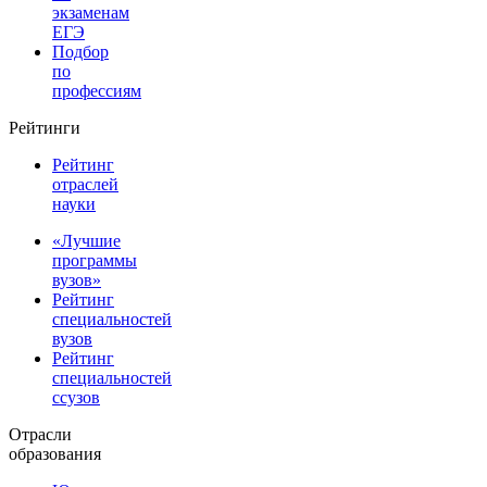
экзаменам
ЕГЭ
Подбор
по
профессиям
Рейтинги
Рейтинг
отраслей
науки
«Лучшие
программы
вузов»
Рейтинг
специальностей
вузов
Рейтинг
специальностей
ссузов
Отрасли
образования