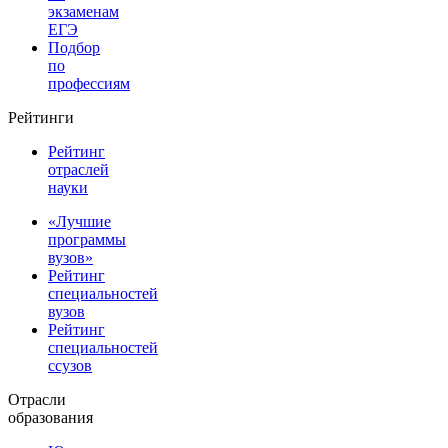
экзаменам
ЕГЭ
Подбор
по
профессиям
Рейтинги
Рейтинг
отраслей
науки
«Лучшие
программы
вузов»
Рейтинг
специальностей
вузов
Рейтинг
специальностей
ссузов
Отрасли
образования