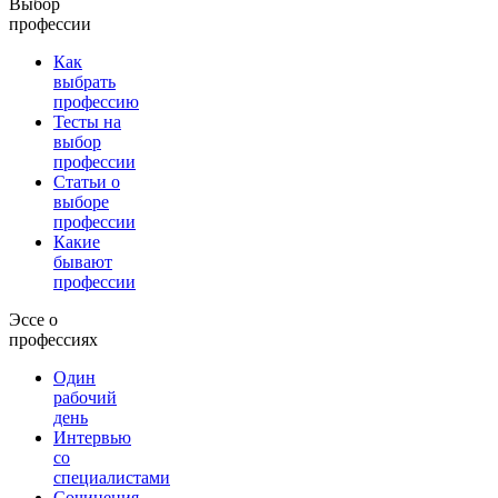
Выбор
профессии
Как
выбрать
профессию
Тесты на
выбор
профессии
Статьи о
выборе
профессии
Какие
бывают
профессии
Эссе о
профессиях
Один
рабочий
день
Интервью
со
специалистами
Сочинения