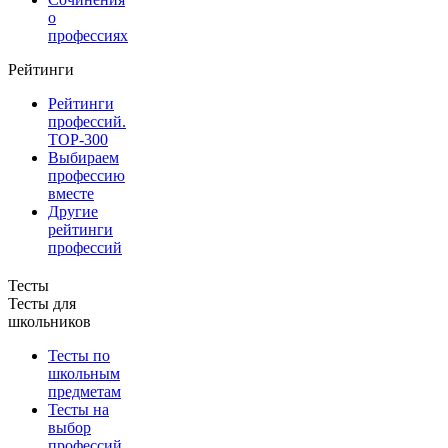
о
профессиях
Рейтинги
Рейтинги
профессий.
TOP-300
Выбираем
профессию
вместе
Другие
рейтинги
профессий
Тесты
Тесты для
школьников
Тесты по
школьным
предметам
Тесты на
выбор
профессий