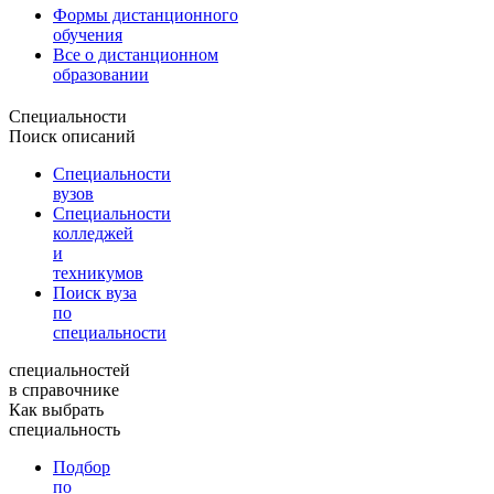
Формы дистанционного
обучения
Все о дистанционном
образовании
Специальности
Поиск описаний
Специальности
вузов
Специальности
колледжей
и
техникумов
Поиск вуза
по
специальности
специальностей
в справочнике
Как выбрать
специальность
Подбор
по