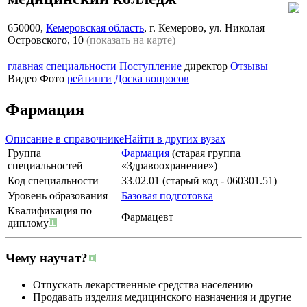
650000,
Кемеровская область
, г. Кемерово, ул. Николая
Островского, 10
(показать на карте)
главная
специальности
Поступление
директор
Отзывы
Видео
Фото
рейтинги
Доска вопросов
Фармация
Описание в справочнике
Найти в других вузах
Группа
Фармация
(старая группа
специальностей
«Здравоохранение»)
Код специальности
33.02.01 (старый код - 060301.51)
Уровень образования
Базовая подготовка
Квалификация по
Фармацевт
диплому
Чему научат?
Отпускать лекарственные средства населению
Продавать изделия медицинского назначения и другие