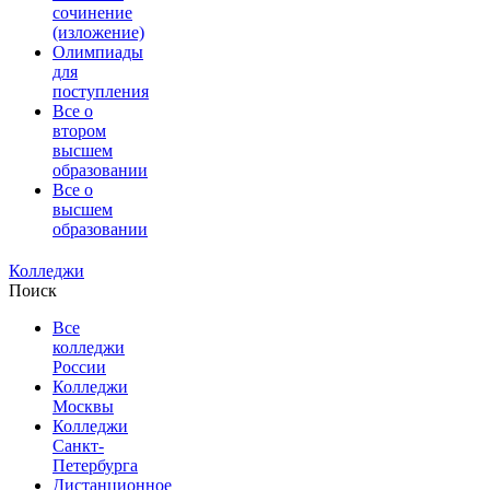
сочинение
(изложение)
Олимпиады
для
поступления
Все о
втором
высшем
образовании
Все о
высшем
образовании
Колледжи
Поиск
Все
колледжи
России
Колледжи
Москвы
Колледжи
Санкт-
Петербурга
Дистанционное