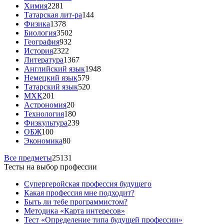
Химия
2281
Татарская лит-ра
144
Физика
1378
Биология
3502
География
932
История
2322
Литература
1367
Английский язык
1948
Немецкий язык
579
Татарский язык
520
МХК
201
Астрономия
20
Технология
180
Физкультура
239
ОБЖ
100
Экономика
80
Все предметы
25131
Тесты на выбор профессии
Супергеройская профессия будущего
Какая профессия мне подходит?
Быть ли тебе программистом?
Методика «Карта интересов»
Тест «Определение типа будущей профессии»