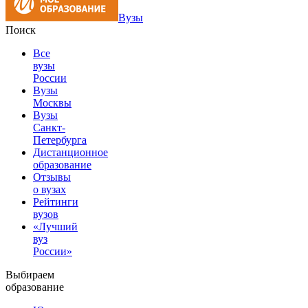
Вузы
Поиск
Все
вузы
России
Вузы
Москвы
Вузы
Санкт-
Петербурга
Дистанционное
образование
Отзывы
о вузах
Рейтинги
вузов
«Лучший
вуз
России»
Выбираем
образование