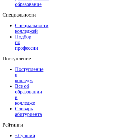
образование
Специальности
Специальности
колледжей
Подбор
по
профессии
Поступление
Поступление
в
колледж
Все об
образовании
в
колледже
Словарь
абитуриента
Рейтинги
«Лучший