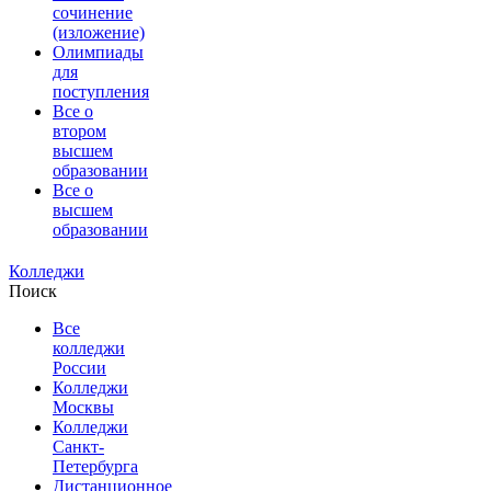
сочинение
(изложение)
Олимпиады
для
поступления
Все о
втором
высшем
образовании
Все о
высшем
образовании
Колледжи
Поиск
Все
колледжи
России
Колледжи
Москвы
Колледжи
Санкт-
Петербурга
Дистанционное