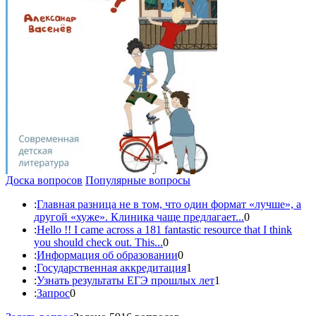
Доска вопросов
Популярные вопросы
:
Главная разница не в том, что один формат «лучше», а
другой «хуже». Клиника чаще предлагает...
0
:
Hello !! I came across a 181 fantastic resource that I think
you should check out. This...
0
:
Информация об образовании
0
:
Государственная аккредитация
1
:
Узнать результаты ЕГЭ прошлых лет
1
:
Запрос
0