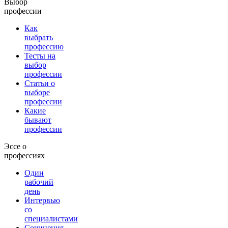
Выбор
профессии
Как
выбрать
профессию
Тесты на
выбор
профессии
Статьи о
выборе
профессии
Какие
бывают
профессии
Эссе о
профессиях
Один
рабочий
день
Интервью
со
специалистами
Сочинения