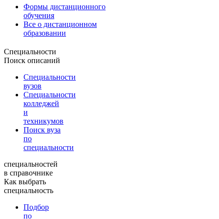
Формы дистанционного
обучения
Все о дистанционном
образовании
Специальности
Поиск описаний
Специальности
вузов
Специальности
колледжей
и
техникумов
Поиск вуза
по
специальности
специальностей
в справочнике
Как выбрать
специальность
Подбор
по