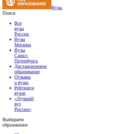
Вузы
Поиск
Все
вузы
России
Вузы
Москвы
Вузы
Санкт-
Петербурга
Дистанционное
образование
Отзывы
о вузах
Рейтинги
вузов
«Лучший
вуз
России»
Выбираем
образование