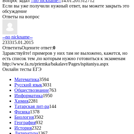
Вопрос задал
--no nickname--
14.01.2015
12712
Если вы уже получили нужный ответ, вы можете
закрыть
это
обсуждение
Ответы на вопрос
--no nickname--
2333
15.01.2015
Ответить
Оцените ответ:
0
Здравствуйте! примеров у них там не выложено, кажется, но
есть список тем ,по которым нужно готовиться к экзаменам
http://www.fa.ru/priemka/bakalavr/Pages/ispitaniya.aspx
Онлайн тесты ЕГЭ
Математика
3594
Русский язык
3031
Обществознание
763
Информатика
1950
Химия
2281
Татарская лит-ра
144
Физика
1378
Биология
3502
География
932
История
2322
Литература
1367