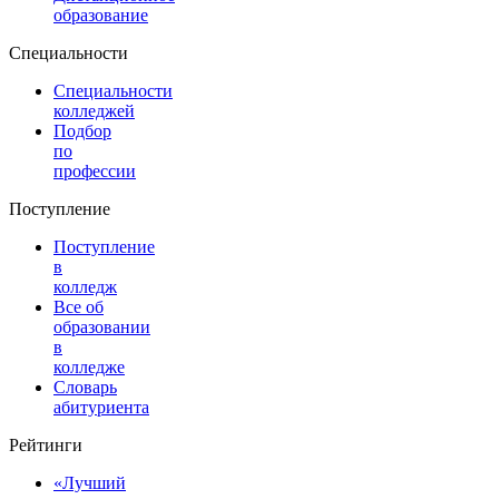
образование
Специальности
Специальности
колледжей
Подбор
по
профессии
Поступление
Поступление
в
колледж
Все об
образовании
в
колледже
Словарь
абитуриента
Рейтинги
«Лучший