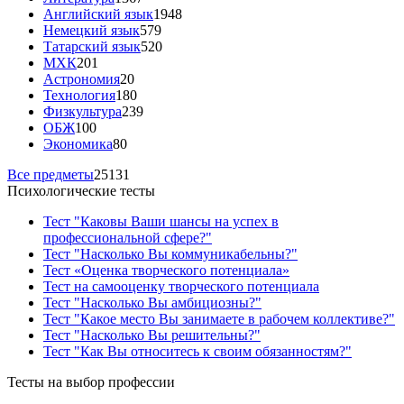
Английский язык
1948
Немецкий язык
579
Татарский язык
520
МХК
201
Астрономия
20
Технология
180
Физкультура
239
ОБЖ
100
Экономика
80
Все предметы
25131
Психологические тесты
Тест "Каковы Ваши шансы на успех в
профессиональной сфере?"
Тест "Насколько Вы коммуникабельны?"
Тест «Оценка творческого потенциала»
Тест на самооценку творческого потенциала
Тест "Насколько Вы амбициозны?"
Тест "Какое место Вы занимаете в рабочем коллективе?"
Тест "Насколько Вы решительны?"
Тест "Как Вы относитесь к своим обязанностям?"
Тесты на выбор профессии