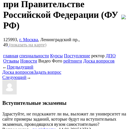
при Правительстве
Российской Федерации
(ФУ
РФ)
125993,
г. Москва
, Ленинградский пр.,
49
(показать на карте)
главная
специальности
Курсы
Поступление
ректор
ДПО
Отзывы
Новости
Видео
Фото
рейтинги
Доска вопросов
←
Предыдущий
Доска вопросов
Задать вопрос
Следующий
→
Вступительные экзамены
Здрастуйте, не подскажите ли вы, выложит ли университет на
сайте примеры заданий, которые будут на вступительных
экзаменах, проводящихся вузом самостоятельно?