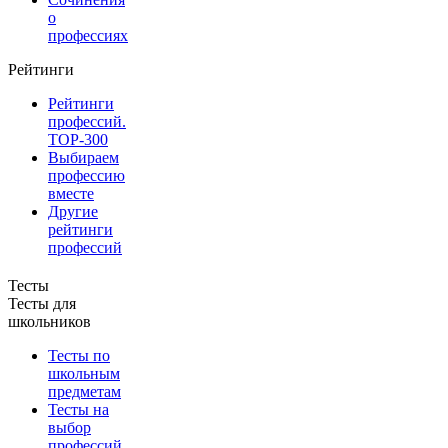
о
профессиях
Рейтинги
Рейтинги
профессий.
TOP-300
Выбираем
профессию
вместе
Другие
рейтинги
профессий
Тесты
Тесты для
школьников
Тесты по
школьным
предметам
Тесты на
выбор
профессий