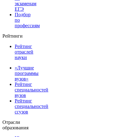
экзаменам
ЕГЭ
Подбор
по
профессиям
Рейтинги
Рейтинг
отраслей
науки
«Лучшие
программы
вузов»
Рейтинг
специальностей
вузов
Рейтинг
специальностей
ссузов
Отрасли
образования