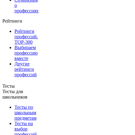
о
профессиях
Рейтинги
Рейтинги
профессий.
TOP-300
Выбираем
профессию
вместе
Другие
рейтинги
профессий
Тесты
Тесты для
школьников
Тесты по
школьным
предметам
Тесты на
выбор
профессий