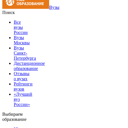
Вузы
Поиск
Все
вузы
России
Вузы
Москвы
Вузы
Санкт-
Петербурга
Дистанционное
образование
Отзывы
о вузах
Рейтинги
вузов
«Лучший
вуз
России»
Выбираем
образование