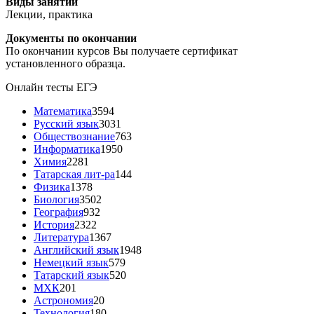
Виды занятий
Лекции, практика
Документы по окончании
По окончании курсов Вы получаете сертификат
установленного образца.
Онлайн тесты ЕГЭ
Математика
3594
Русский язык
3031
Обществознание
763
Информатика
1950
Химия
2281
Татарская лит-ра
144
Физика
1378
Биология
3502
География
932
История
2322
Литература
1367
Английский язык
1948
Немецкий язык
579
Татарский язык
520
МХК
201
Астрономия
20
Технология
180