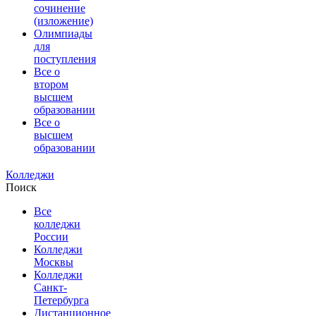
сочинение
(изложение)
Олимпиады
для
поступления
Все о
втором
высшем
образовании
Все о
высшем
образовании
Колледжи
Поиск
Все
колледжи
России
Колледжи
Москвы
Колледжи
Санкт-
Петербурга
Дистанционное