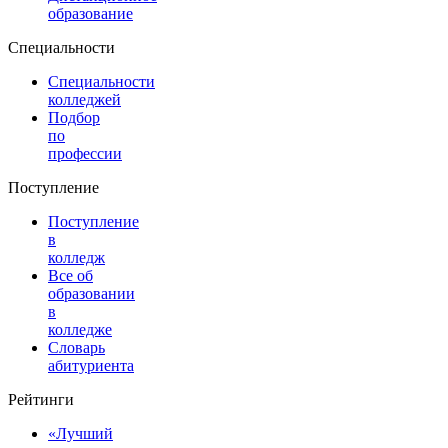
образование
Специальности
Специальности
колледжей
Подбор
по
профессии
Поступление
Поступление
в
колледж
Все об
образовании
в
колледже
Словарь
абитуриента
Рейтинги
«Лучший