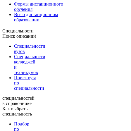
Формы дистанционного
обучения
Все о дистанционном
образовании
Специальности
Поиск описаний
Специальности
вузов
Специальности
колледжей
и
техникумов
Поиск вуза
по
специальности
специальностей
в справочнике
Как выбрать
специальность
Подбор
по