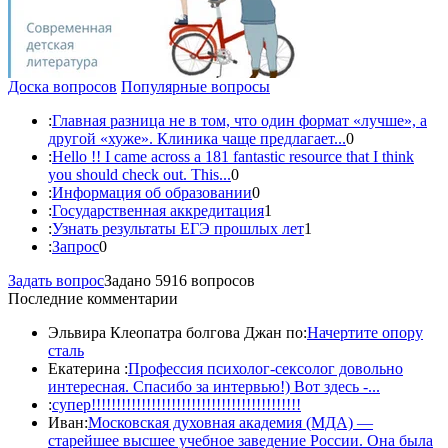
Доска вопросов
Популярные вопросы
:
Главная разница не в том, что один формат «лучше», а
другой «хуже». Клиника чаще предлагает...
0
:
Hello !! I came across a 181 fantastic resource that I think
you should check out. This...
0
:
Информация об образовании
0
:
Государственная аккредитация
1
:
Узнать результаты ЕГЭ прошлых лет
1
:
Запрос
0
Задать вопрос
Задано 5916 вопросов
Последние комментарии
Эльвира Клеопатра болгова Джан по:
Начертите опору
сталь
Екатерина :
Профессия психолог-сексолог довольно
интересная. Спасибо за интервью!) Вот здесь -...
:
супер!!!!!!!!!!!!!!!!!!!!!!!!!!!!!!!!!!!!!!!!!!
Иван:
Московская духовная академия (МДА) —
старейшее высшее учебное заведение России. Она была