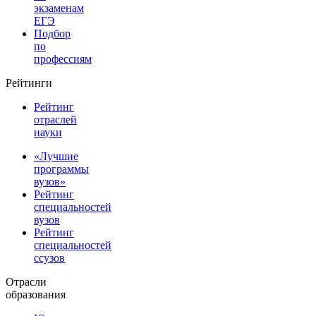
экзаменам
ЕГЭ
Подбор
по
профессиям
Рейтинги
Рейтинг
отраслей
науки
«Лучшие
программы
вузов»
Рейтинг
специальностей
вузов
Рейтинг
специальностей
ссузов
Отрасли
образования