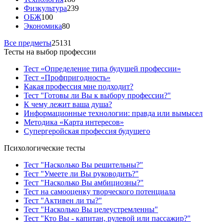
Физкультура
239
ОБЖ
100
Экономика
80
Все предметы
25131
Тесты на выбор профессии
Тест «Определение типа будущей профессии»
Тест «Профпригодность»
Какая профессия мне подходит?
Тест "Готовы ли Вы к выбору профессии?"
К чему лежит ваша душа?
Информационные технологии: правда или вымысел
Методика «Карта интересов»
Супергеройская профессия будущего
Психологические тесты
Тест "Насколько Вы решительны?"
Тест "Умеете ли Вы руководить?"
Тест "Насколько Вы амбициозны?"
Тест на самооценку творческого потенциала
Тест "Активен ли ты?"
Тест "Насколько Вы целеустремленны"
Тест "Кто Вы - капитан, рулевой или пассажир?"