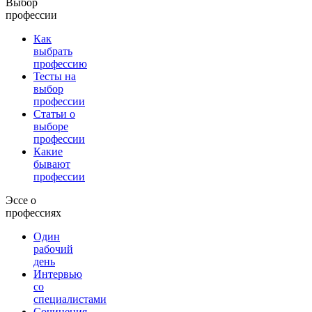
Выбор
профессии
Как
выбрать
профессию
Тесты на
выбор
профессии
Статьи о
выборе
профессии
Какие
бывают
профессии
Эссе о
профессиях
Один
рабочий
день
Интервью
со
специалистами
Сочинения