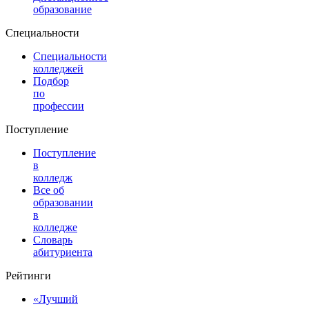
образование
Специальности
Специальности
колледжей
Подбор
по
профессии
Поступление
Поступление
в
колледж
Все об
образовании
в
колледже
Словарь
абитуриента
Рейтинги
«Лучший