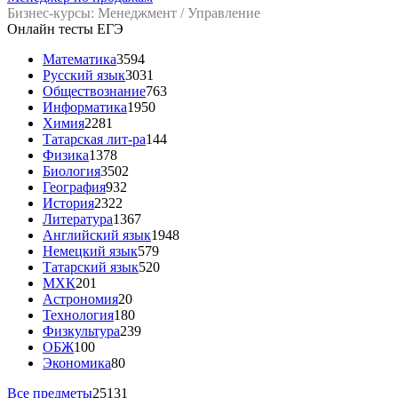
Бизнес-курсы: Менеджмент / Управление
Онлайн тесты ЕГЭ
Математика
3594
Русский язык
3031
Обществознание
763
Информатика
1950
Химия
2281
Татарская лит-ра
144
Физика
1378
Биология
3502
География
932
История
2322
Литература
1367
Английский язык
1948
Немецкий язык
579
Татарский язык
520
МХК
201
Астрономия
20
Технология
180
Физкультура
239
ОБЖ
100
Экономика
80
Все предметы
25131