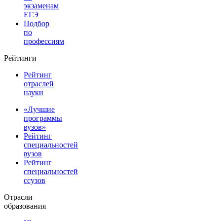
экзаменам
ЕГЭ
Подбор
по
профессиям
Рейтинги
Рейтинг
отраслей
науки
«Лучшие
программы
вузов»
Рейтинг
специальностей
вузов
Рейтинг
специальностей
ссузов
Отрасли
образования