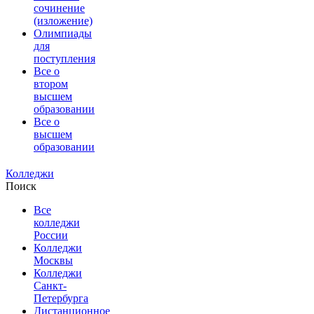
сочинение
(изложение)
Олимпиады
для
поступления
Все о
втором
высшем
образовании
Все о
высшем
образовании
Колледжи
Поиск
Все
колледжи
России
Колледжи
Москвы
Колледжи
Санкт-
Петербурга
Дистанционное