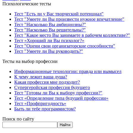
Психологические тесты
Тест "Есть ли у Вас творческий потенциал"
Тест "Умеете ли Вы произвести нужное впечатление"
Тест "Насколько Вы амбициозны?"
Тест "Насколько Вы решительны?"
Тест "Какое место Вы занимаете в рабочем коллективе?"
Тест «Хороший ли Вы психолог?»
Тест "Оцени свои организаторские способности"
Тест "Умеете ли Вы руководить?"
Тесты на выбор профессии
Информационные технологии: правда или вымысел
К чему лежит ваша душа?
Какая профессия мне подходит?
Супергеройская профессия будущего
Тест "Готовы ли Вы к выбору профессии?"
Тест «Определение типа будущей профессии»
Тест «Профпригодность»
Быть ли тебе программистом?
Поиск по сайту
Найти