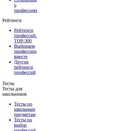
о
профессиях
Рейтинги
Рейтинги
профессий.
TOP-300
Выбираем
профессию
вместе
Другие
рейтинги
профессий
Тесты
Тесты для
школьников
Тесты по
школьным
предметам
Тесты на
выбор
профессий