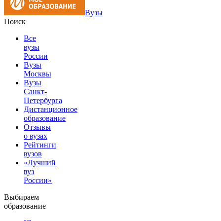
Вузы
Поиск
Все
вузы
России
Вузы
Москвы
Вузы
Санкт-
Петербурга
Дистанционное
образование
Отзывы
о вузах
Рейтинги
вузов
«Лучший
вуз
России»
Выбираем
образование