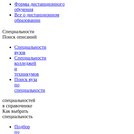
Формы дистанционного
обучения
Все о дистанционном
образовании
Специальности
Поиск описаний
Специальности
вузов
Специальности
колледжей
и
техникумов
Поиск вуза
по
специальности
специальностей
в справочнике
Как выбрать
специальность
Подбор
по