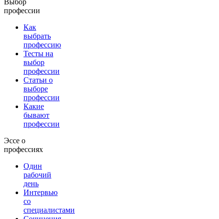
Выбор
профессии
Как
выбрать
профессию
Тесты на
выбор
профессии
Статьи о
выборе
профессии
Какие
бывают
профессии
Эссе о
профессиях
Один
рабочий
день
Интервью
со
специалистами
Сочинения