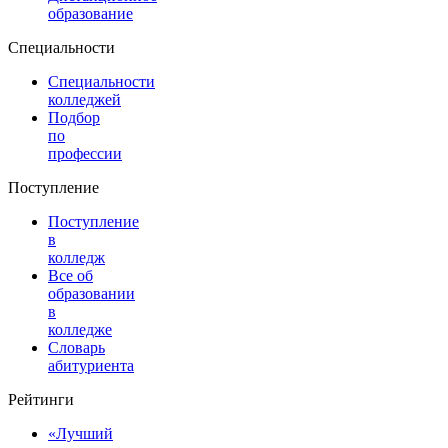
образование
Специальности
Специальности
колледжей
Подбор
по
профессии
Поступление
Поступление
в
колледж
Все об
образовании
в
колледже
Словарь
абитуриента
Рейтинги
«Лучший