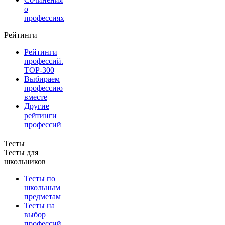
о
профессиях
Рейтинги
Рейтинги
профессий.
TOP-300
Выбираем
профессию
вместе
Другие
рейтинги
профессий
Тесты
Тесты для
школьников
Тесты по
школьным
предметам
Тесты на
выбор
профессий