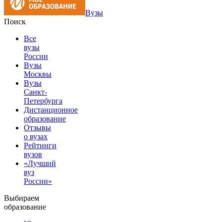
Вузы
Поиск
Все
вузы
России
Вузы
Москвы
Вузы
Санкт-
Петербурга
Дистанционное
образование
Отзывы
о вузах
Рейтинги
вузов
«Лучший
вуз
России»
Выбираем
образование