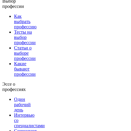
Выбор
профессии
Как
выбрать
профессию
Тесты на
выбор
профессии
Статьи о
выборе
профессии
Какие
бывают
профессии
Эссе о
профессиях
Один
рабочий
день
Интервью
со
специалистами
Сочинения