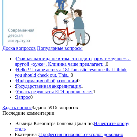
Доска вопросов
Популярные вопросы
:
Главная разница не в том, что один формат «лучше», а
другой «хуже». Клиника чаще предлагает...
0
:
Hello !! I came across a 181 fantastic resource that I think
you should check out. This...
0
:
Информация об образовании
0
:
Государственная аккредитация
1
:
Узнать результаты ЕГЭ прошлых лет
1
:
Запрос
0
Задать вопрос
Задано 5916 вопросов
Последние комментарии
Эльвира Клеопатра болгова Джан по:
Начертите опору
сталь
Екатерина :
Профессия психолог-сексолог довольно