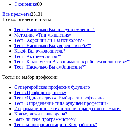
Экономика
80
Все предметы
25131
Психологические тесты
Тест "Насколько Вы целеустремленны"
Методика «Тип мышления»
Тест «Хороший ли Вы психолог?»
Тест "Насколько Вы уверены в себе?"
Какой Вы руководитель?
Тест "Активен ли ты?"
Тест "Какое место Вы занимаете в рабочем коллективе?"
Тест "Насколько Вы амбициозны?"
Тесты на выбор профессии
Супергеройская профессия будущего
Тест «Профпригодность»
Тест «Одно из двух». Выбираем профессию.
Тест «Определение типа будущей профессии»
Информационные технологии: правда или вымысел
К чему лежит ваша душа?
Быть ли тебе программистом?
Тест на профориентацию: Кем работать?