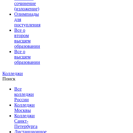
сочинение
(изложение)
Олимпиады
для
поступления
Все о
втором
высшем
образовании
Все о
высшем
образовании
Колледжи
Поиск
Все
колледжи
России
Колледжи
Москвы
Колледжи
Санкт-
Петербурга
Дистанционное