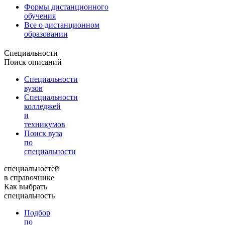
Формы дистанционного
обучения
Все о дистанционном
образовании
Специальности
Поиск описаний
Специальности
вузов
Специальности
колледжей
и
техникумов
Поиск вуза
по
специальности
специальностей
в справочнике
Как выбрать
специальность
Подбор
по