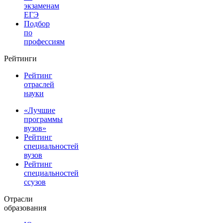
экзаменам
ЕГЭ
Подбор
по
профессиям
Рейтинги
Рейтинг
отраслей
науки
«Лучшие
программы
вузов»
Рейтинг
специальностей
вузов
Рейтинг
специальностей
ссузов
Отрасли
образования