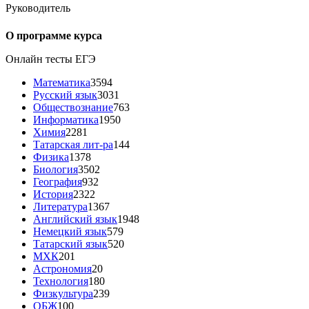
Руководитель
О программе курса
Онлайн тесты ЕГЭ
Математика
3594
Русский язык
3031
Обществознание
763
Информатика
1950
Химия
2281
Татарская лит-ра
144
Физика
1378
Биология
3502
География
932
История
2322
Литература
1367
Английский язык
1948
Немецкий язык
579
Татарский язык
520
МХК
201
Астрономия
20
Технология
180
Физкультура
239
ОБЖ
100