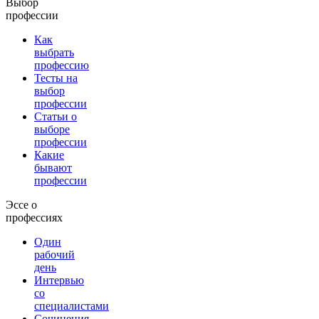
Выбор
профессии
Как
выбрать
профессию
Тесты на
выбор
профессии
Статьи о
выборе
профессии
Какие
бывают
профессии
Эссе о
профессиях
Один
рабочий
день
Интервью
со
специалистами
Сочинения