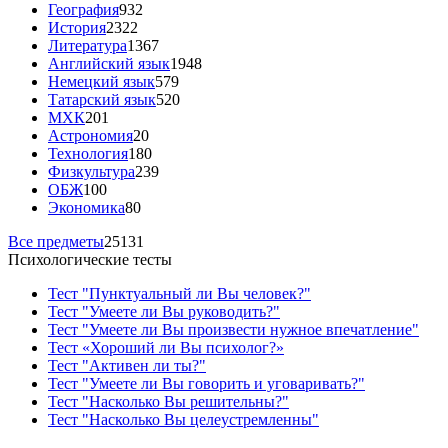
География
932
История
2322
Литература
1367
Английский язык
1948
Немецкий язык
579
Татарский язык
520
МХК
201
Астрономия
20
Технология
180
Физкультура
239
ОБЖ
100
Экономика
80
Все предметы
25131
Психологические тесты
Тест "Пунктуальный ли Вы человек?"
Тест "Умеете ли Вы руководить?"
Тест "Умеете ли Вы произвести нужное впечатление"
Тест «Хороший ли Вы психолог?»
Тест "Активен ли ты?"
Тест "Умеете ли Вы говорить и уговаривать?"
Тест "Насколько Вы решительны?"
Тест "Насколько Вы целеустремленны"