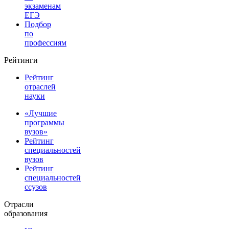
экзаменам
ЕГЭ
Подбор
по
профессиям
Рейтинги
Рейтинг
отраслей
науки
«Лучшие
программы
вузов»
Рейтинг
специальностей
вузов
Рейтинг
специальностей
ссузов
Отрасли
образования