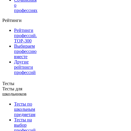
о
профессиях
Рейтинги
Рейтинги
профессий.
TOP-300
Выбираем
профессию
вместе
Другие
рейтинги
профессий
Тесты
Тесты для
школьников
Тесты по
школьным
предметам
Тесты на
выбор
профессий