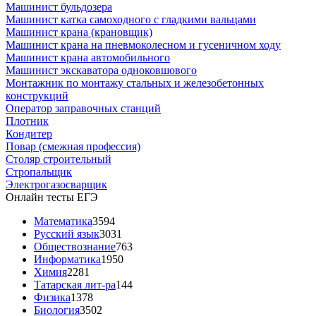
Машинист бульдозера
Машинист катка самоходного с гладкими вальцами
Машинист крана (крановщик)
Машинист крана на пневмоколесном и гусеничном ходу
Машинист крана автомобильного
Машинист экскаватора одноковшового
Монтажник по монтажу стальных и железобетонных
конструкций
Оператор заправочных станций
Плотник
Кондитер
Повар (смежная профессия)
Столяр строительный
Стропальщик
Электрогазосварщик
Онлайн тесты ЕГЭ
Математика
3594
Русский язык
3031
Обществознание
763
Информатика
1950
Химия
2281
Татарская лит-ра
144
Физика
1378
Биология
3502