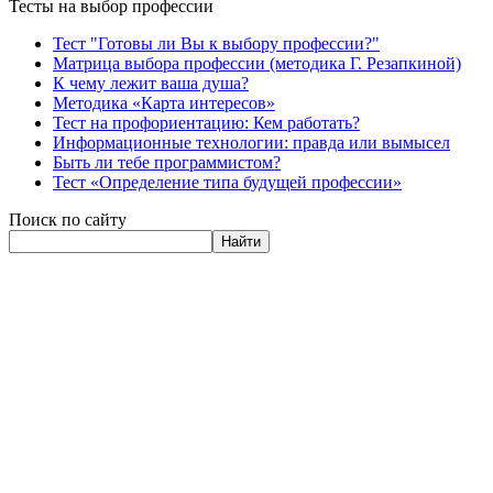
Тесты на выбор профессии
Тест "Готовы ли Вы к выбору профессии?"
Матрица выбора профессии (методика Г. Резапкиной)
К чему лежит ваша душа?
Методика «Карта интересов»
Тест на профориентацию: Кем работать?
Информационные технологии: правда или вымысел
Быть ли тебе программистом?
Тест «Определение типа будущей профессии»
Поиск по сайту
Найти