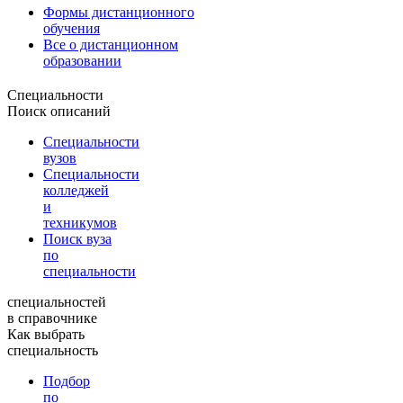
Формы дистанционного
обучения
Все о дистанционном
образовании
Специальности
Поиск описаний
Специальности
вузов
Специальности
колледжей
и
техникумов
Поиск вуза
по
специальности
специальностей
в справочнике
Как выбрать
специальность
Подбор
по