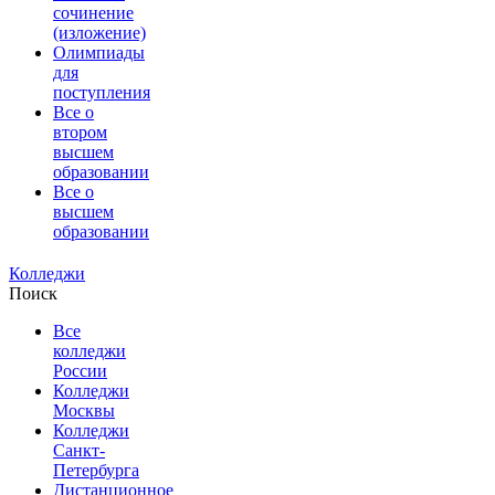
сочинение
(изложение)
Олимпиады
для
поступления
Все о
втором
высшем
образовании
Все о
высшем
образовании
Колледжи
Поиск
Все
колледжи
России
Колледжи
Москвы
Колледжи
Санкт-
Петербурга
Дистанционное