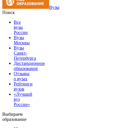
Вузы
Поиск
Все
вузы
России
Вузы
Москвы
Вузы
Санкт-
Петербурга
Дистанционное
образование
Отзывы
о вузах
Рейтинги
вузов
«Лучший
вуз
России»
Выбираем
образование