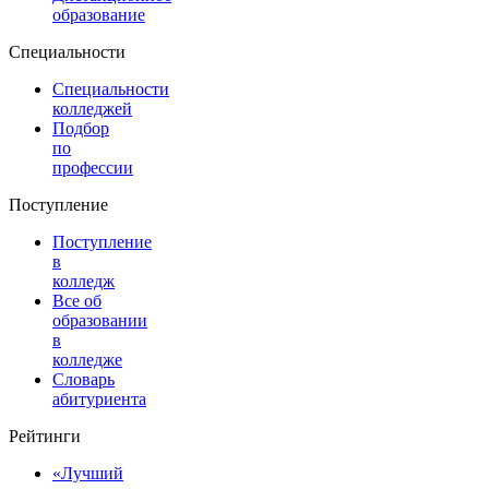
образование
Специальности
Специальности
колледжей
Подбор
по
профессии
Поступление
Поступление
в
колледж
Все об
образовании
в
колледже
Словарь
абитуриента
Рейтинги
«Лучший