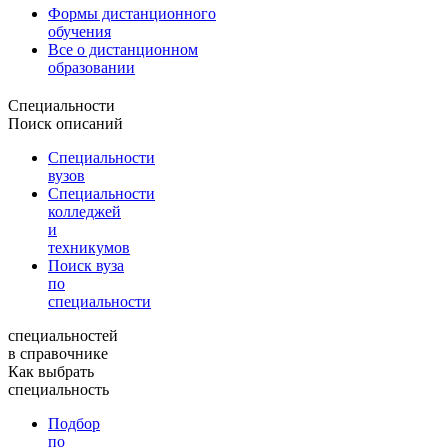
Формы дистанционного
обучения
Все о дистанционном
образовании
Специальности
Поиск описаний
Специальности
вузов
Специальности
колледжей
и
техникумов
Поиск вуза
по
специальности
специальностей
в справочнике
Как выбрать
специальность
Подбор
по