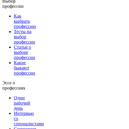
Выбор
профессии
Как
выбрать
профессию
Тесты на
выбор
профессии
Статьи о
выборе
профессии
Какие
бывают
профессии
Эссе о
профессиях
Один
рабочий
день
Интервью
со
специалистами
Сочинения