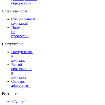
образование
Специальности
Специальности
колледжей
Подбор
по
профессии
Поступление
Поступление
в
колледж
Все об
образовании
в
колледже
Словарь
абитуриента
Рейтинги
«Лучший