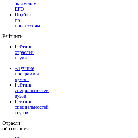
экзаменам
ЕГЭ
Подбор
по
профессиям
Рейтинги
Рейтинг
отраслей
науки
«Лучшие
программы
вузов»
Рейтинг
специальностей
вузов
Рейтинг
специальностей
ссузов
Отрасли
образования