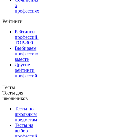
о
профессиях
Рейтинги
Рейтинги
профессий.
TOP-300
Выбираем
профессию
вместе
Другие
рейтинги
профессий
Тесты
Тесты для
школьников
Тесты по
школьным
предметам
Тесты на
выбор
профессий