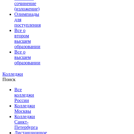
сочинение
(изложение)
Олимпиады
для
поступления
Все о
втором
высшем
образовании
Все о
высшем
образовании
Колледжи
Поиск
Все
колледжи
России
Колледжи
Москвы
Колледжи
Санкт-
Петербурга
Дистанционное