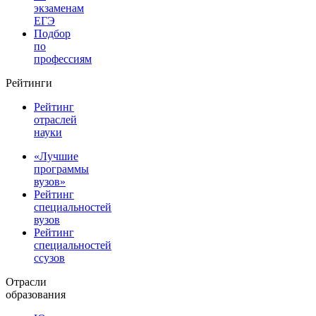
экзаменам
ЕГЭ
Подбор
по
профессиям
Рейтинги
Рейтинг
отраслей
науки
«Лучшие
программы
вузов»
Рейтинг
специальностей
вузов
Рейтинг
специальностей
ссузов
Отрасли
образования