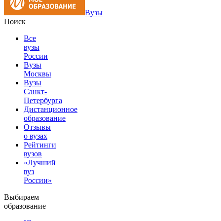
Вузы
Поиск
Все
вузы
России
Вузы
Москвы
Вузы
Санкт-
Петербурга
Дистанционное
образование
Отзывы
о вузах
Рейтинги
вузов
«Лучший
вуз
России»
Выбираем
образование