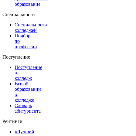
образование
Специальности
Специальности
колледжей
Подбор
по
профессии
Поступление
Поступление
в
колледж
Все об
образовании
в
колледже
Словарь
абитуриента
Рейтинги
«Лучший