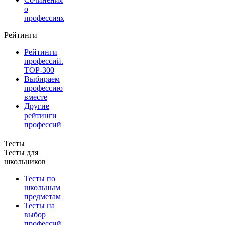
о
профессиях
Рейтинги
Рейтинги
профессий.
TOP-300
Выбираем
профессию
вместе
Другие
рейтинги
профессий
Тесты
Тесты для
школьников
Тесты по
школьным
предметам
Тесты на
выбор
профессий