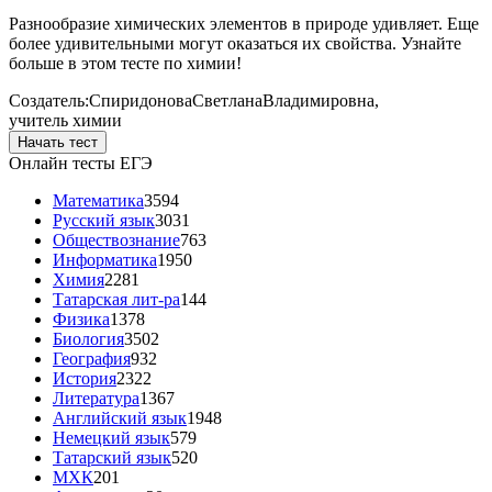
Разнообразие химических элементов в природе удивляет. Еще
более удивительными могут оказаться их свойства. Узнайте
больше в этом тесте по химии!
Создатель:
Спиридонова
Светлана
Владимировна
,
учитель химии
Начать тест
Онлайн тесты ЕГЭ
Математика
3594
Русский язык
3031
Обществознание
763
Информатика
1950
Химия
2281
Татарская лит-ра
144
Физика
1378
Биология
3502
География
932
История
2322
Литература
1367
Английский язык
1948
Немецкий язык
579
Татарский язык
520
МХК
201