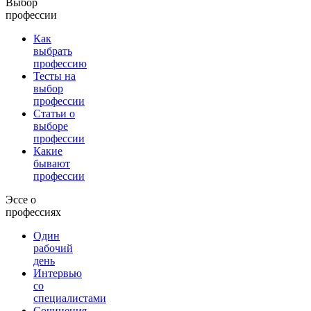
Выбор
профессии
Как
выбрать
профессию
Тесты на
выбор
профессии
Статьи о
выборе
профессии
Какие
бывают
профессии
Эссе о
профессиях
Один
рабочий
день
Интервью
со
специалистами
Сочинения