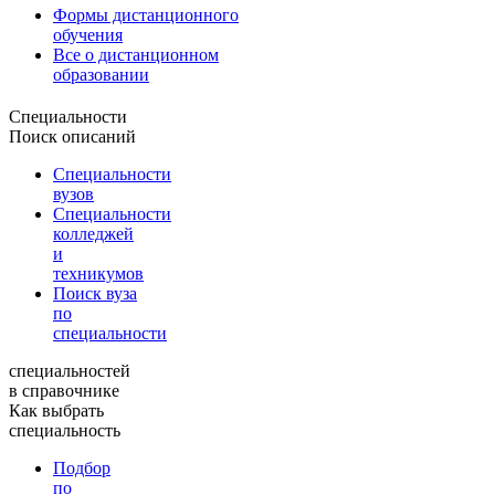
Формы дистанционного
обучения
Все о дистанционном
образовании
Специальности
Поиск описаний
Специальности
вузов
Специальности
колледжей
и
техникумов
Поиск вуза
по
специальности
специальностей
в справочнике
Как выбрать
специальность
Подбор
по