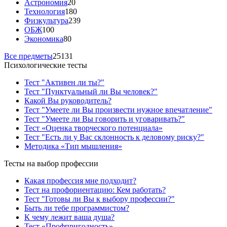
Астрономия
20
Технология
180
Физкультура
239
ОБЖ
100
Экономика
80
Все предметы
25131
Психологические тесты
Тест "Активен ли ты?"
Тест "Пунктуальный ли Вы человек?"
Какой Вы руководитель?
Тест "Умеете ли Вы произвести нужное впечатление"
Тест "Умеете ли Вы говорить и уговаривать?"
Тест «Оценка творческого потенциала»
Тест "Есть ли у Вас склонность к деловому риску?"
Методика «Тип мышления»
Тесты на выбор профессии
Какая профессия мне подходит?
Тест на профориентацию: Кем работать?
Тест "Готовы ли Вы к выбору профессии?"
Быть ли тебе программистом?
К чему лежит ваша душа?
Тест «Профпригодность»