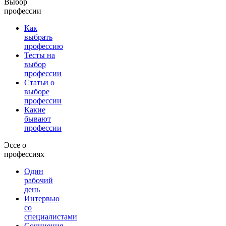
Выбор
профессии
Как
выбрать
профессию
Тесты на
выбор
профессии
Статьи о
выборе
профессии
Какие
бывают
профессии
Эссе о
профессиях
Один
рабочий
день
Интервью
со
специалистами
Сочинения