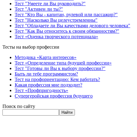
Тест "Умеете ли Вы руководить?"
Тест "Активен ли ты?"
Тест "Кто Вы - капитан, рулевой или пассажир?"
Тест "Насколько Вы целеустремленны"
Тест "Обладаете ли Вы качествами делового человека"
Тест "Как Вы относитесь к своим обязанностям?"
Тест «Оценка творческого потенциала»
Тесты на выбор профессии
Методика «Карта интересов»
Тест «Определение типа будущей профессии»
Тест "Готовы ли Вы к выбору профессии?"
Быть ли тебе программистом?
Тест на профориентацию: Кем работать?
Какая профессия мне подходит?
Тест «Профпригодность»
Супергеройская профессия будущего
Поиск по сайту
Найти