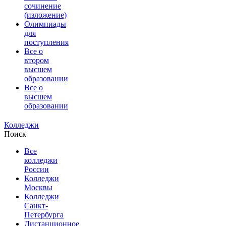
сочинение
(изложение)
Олимпиады
для
поступления
Все о
втором
высшем
образовании
Все о
высшем
образовании
Колледжи
Поиск
Все
колледжи
России
Колледжи
Москвы
Колледжи
Санкт-
Петербурга
Дистанционное