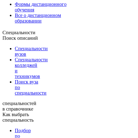
Формы дистанционного
обучения
Все о дистанционном
образовании
Специальности
Поиск описаний
Специальности
вузов
Специальности
колледжей
и
техникумов
Поиск вуза
по
специальности
специальностей
в справочнике
Как выбрать
специальность
Подбор
по