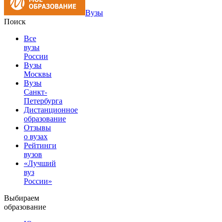
Вузы
Поиск
Все
вузы
России
Вузы
Москвы
Вузы
Санкт-
Петербурга
Дистанционное
образование
Отзывы
о вузах
Рейтинги
вузов
«Лучший
вуз
России»
Выбираем
образование