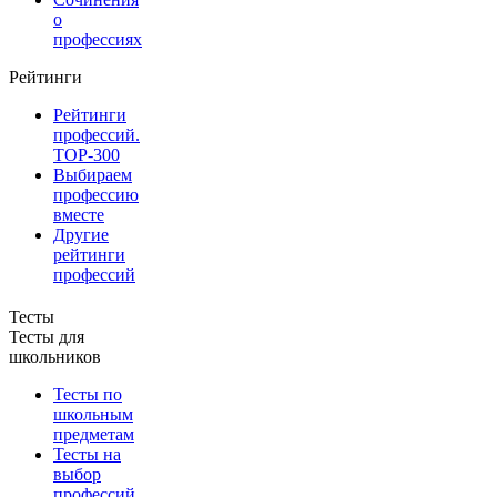
о
профессиях
Рейтинги
Рейтинги
профессий.
TOP-300
Выбираем
профессию
вместе
Другие
рейтинги
профессий
Тесты
Тесты для
школьников
Тесты по
школьным
предметам
Тесты на
выбор
профессий