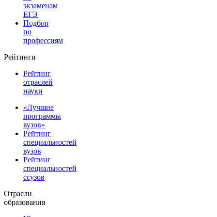
экзаменам
ЕГЭ
Подбор
по
профессиям
Рейтинги
Рейтинг
отраслей
науки
«Лучшие
программы
вузов»
Рейтинг
специальностей
вузов
Рейтинг
специальностей
ссузов
Отрасли
образования