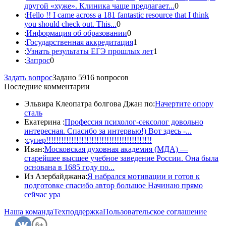
другой «хуже». Клиника чаще предлагает...
0
:
Hello !! I came across a 181 fantastic resource that I think
you should check out. This...
0
:
Информация об образовании
0
:
Государственная аккредитация
1
:
Узнать результаты ЕГЭ прошлых лет
1
:
Запрос
0
Задать вопрос
Задано 5916 вопросов
Последние комментарии
Эльвира Клеопатра болгова Джан по:
Начертите опору
сталь
Екатерина :
Профессия психолог-сексолог довольно
интересная. Спасибо за интервью!) Вот здесь -...
:
супер!!!!!!!!!!!!!!!!!!!!!!!!!!!!!!!!!!!!!!!!!!
Иван:
Московская духовная академия (МДА) —
старейшее высшее учебное заведение России. Она была
основана в 1685 году по...
Из Азербайджана:
Я набрался мотивации и готов к
подготовке спасибо автор большое Начинаю прямо
сейчас ура
Наша команда
Техподдержка
Пользовательское соглашение