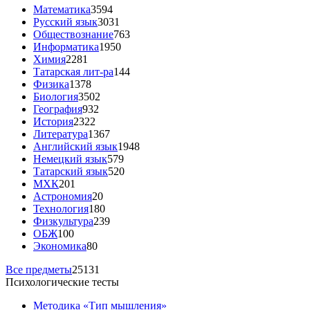
Математика
3594
Русский язык
3031
Обществознание
763
Информатика
1950
Химия
2281
Татарская лит-ра
144
Физика
1378
Биология
3502
География
932
История
2322
Литература
1367
Английский язык
1948
Немецкий язык
579
Татарский язык
520
МХК
201
Астрономия
20
Технология
180
Физкультура
239
ОБЖ
100
Экономика
80
Все предметы
25131
Психологические тесты
Методика «Тип мышления»