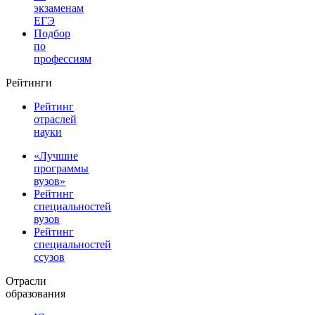
экзаменам
ЕГЭ
Подбор
по
профессиям
Рейтинги
Рейтинг
отраслей
науки
«Лучшие
программы
вузов»
Рейтинг
специальностей
вузов
Рейтинг
специальностей
ссузов
Отрасли
образования