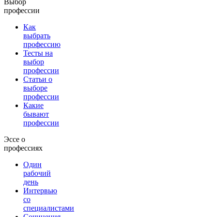
Выбор
профессии
Как
выбрать
профессию
Тесты на
выбор
профессии
Статьи о
выборе
профессии
Какие
бывают
профессии
Эссе о
профессиях
Один
рабочий
день
Интервью
со
специалистами
Сочинения