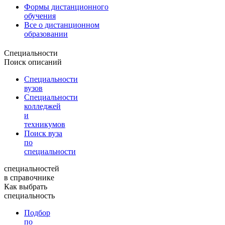
Формы дистанционного
обучения
Все о дистанционном
образовании
Специальности
Поиск описаний
Специальности
вузов
Специальности
колледжей
и
техникумов
Поиск вуза
по
специальности
специальностей
в справочнике
Как выбрать
специальность
Подбор
по