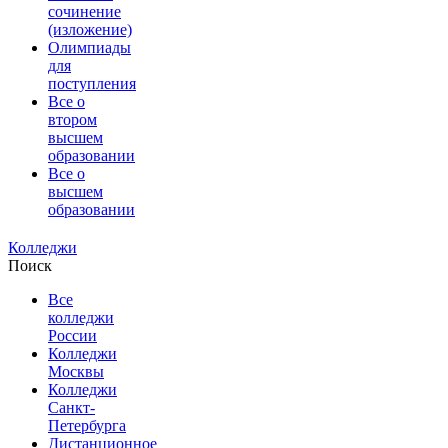
сочинение
(изложение)
Олимпиады
для
поступления
Все о
втором
высшем
образовании
Все о
высшем
образовании
Колледжи
Поиск
Все
колледжи
России
Колледжи
Москвы
Колледжи
Санкт-
Петербурга
Дистанционное