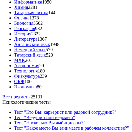
Информатика
1950
Химия
2281
Татарская лит-ра
144
Физика
1378
Биология
3502
География
932
История
2322
Литература
1367
Английский язык
1948
Немецкий язык
579
Татарский язык
520
МХК
201
Астрономия
20
Технология
180
Физкультура
239
ОБЖ
100
Экономика
80
Все предметы
25131
Психологические тесты
Тест "Кто Вы: карьерист или рядовой сотрудник?"
Тест "Ведущий или ведомый"
Тест "Насколько Вы амбициозны?"
Тест "Какое место Вы занимаете в рабочем коллективе?"