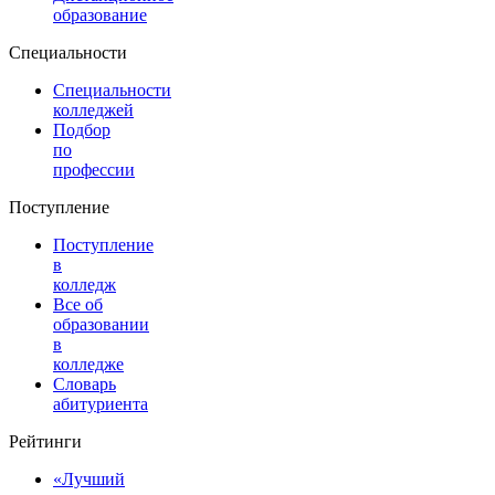
образование
Специальности
Специальности
колледжей
Подбор
по
профессии
Поступление
Поступление
в
колледж
Все об
образовании
в
колледже
Словарь
абитуриента
Рейтинги
«Лучший