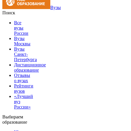
Вузы
Поиск
Все
вузы
России
Вузы
Москвы
Вузы
Санкт-
Петербурга
Дистанционное
образование
Отзывы
о вузах
Рейтинги
вузов
«Лучший
вуз
России»
Выбираем
образование