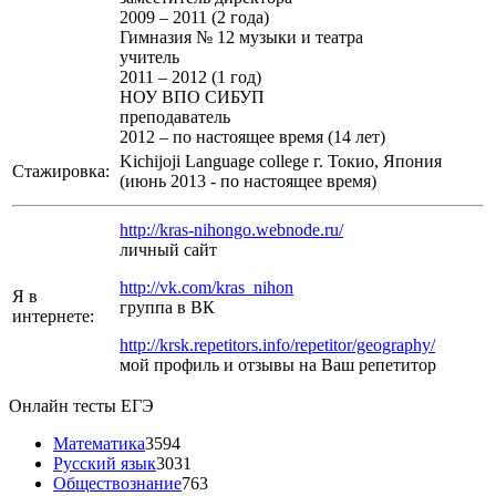
2009 – 2011 (2 года)
Гимназия № 12 музыки и театра
учитель
2011 – 2012 (1 год)
НОУ ВПО СИБУП
преподаватель
2012 – по настоящее время (14 лет)
Kichijoji Language college г. Токио, Япония
Стажировка:
(июнь 2013 - по настоящее время)
http://kras-nihongo.webnode.ru/
личный сайт
http://vk.com/kras_nihon
Я в
группа в ВК
интернете:
http://krsk.repetitors.info/repetitor/geography/
мой профиль и отзывы на Ваш репетитор
Онлайн тесты ЕГЭ
Математика
3594
Русский язык
3031
Обществознание
763