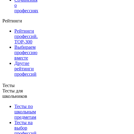
о
профессиях
Рейтинги
Рейтинги
профессий.
TOP-300
Выбираем
профессию
вместе
Другие
рейтинги
профессий
Тесты
Тесты для
школьников
Тесты по
школьным
предметам
Тесты на
выбор
профессий